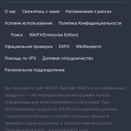
О нас
|
Свяжитесь с нами
|
Напоминания о рисках
|
Условия использования
|
Политика Конфиденциальности
|
Поиск
|
WikiFX(Enterprise Edition)
|
Официальная проверка
|
EXPO
|
WikiResearch
|
Помощь по VPS
|
Деловое сотрудничество
|
Региональное подразделение
Вы посещаете сайт WikiFX. Вебсайт WikiFX и его мобильные
продукты — это корпоративный инструмент поиска
информации для пользователей со всего мира. При
использовании продуктов WikiFX пользователи должны
сознательно соблюдать соответствующие законы и
правила страны и региона, в котором они находятся.
Официальный Email：support@wikifx.com；