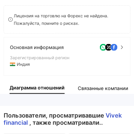
9
7
Лицензия на торговлю на Форекс не найдена.
8
Пожалуйста, помните о рисках.
9
Основная информация
Зарегистрированный регион
Индия
Период эксплуатации
5-10 лет
Диаграмма отношений
Связанные компании
Компания
Vivek Financial Focus Ltd.
Пользователи, просматривавшие
Vivek
financial
, также просматривали..