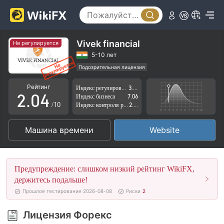
0
1
Vivek financial
Не регулируется
0
2
5-10 лет
Подозрительная лицензия
1
3
Регион деятельности подозрителен
Рейтинг
Индекс регулирования
3.62
Высокие потенциальные риски
2
.
0
4
Индекс бизнеса
7.06
/10
Индекс контроля рисков
2.88
3
1
5
Машина времени
Website
4
2
6
5
3
7
Предупреждение: слишком низкий рейтинг WikiFX,
6
4
8
держитесь подальше!
Прошлое тестирование 2026-08-08
Риски
2
7
5
9
Лицензия Форекс
8
6