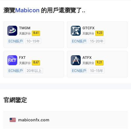
瀏覽
Mabicon
的用戶還瀏覽了..
TMGM
GTCFX
8.61
9.23
天眼評分
天眼評分
ECN賬戶
10-15年
ECN賬戶
15-20年
澳大利亞監管
全牌照 (MM)
英國監管
全牌照 (MM)
主標MT4
主標MT4
FXT
ATFX
8.67
9.21
天眼評分
天眼評分
ECN賬戶
20年以上
ECN賬戶
10-15年
澳大利亞監管
全牌照 (MM)
澳大利亞監管
全牌照 (MM)
主標MT4
主標MT4
官網鑒定
mabiconfx.com