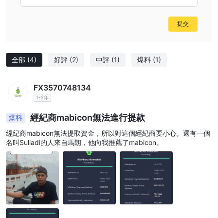
提交
全部
(4)
好評
(2)
中評
(1)
爆料
(1)
FX3570748134
1-2年
經紀商mabicon無法進行提款
爆料
經紀商mabicon無法提取資金，所以對這個經紀商要小心。還有一個
名叫Suliadi的人來自馬朗，他向我推薦了mabicon。