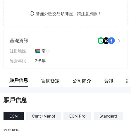
8
暫無外匯交易類牌照，請注意風險！
9
基礎資訊
註冊地區
南非
經營年限
2-5年
公司全稱
Mabicon (PTY) Ltd
賬戶信息
官網鑒定
公司簡介
資訊
評
賬戶信息
ECN
Cent (Nano)
ECN Pro
Standard
交易環境
--