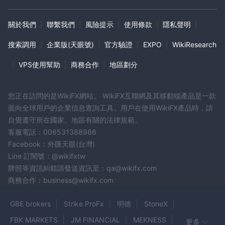
關於我們
|
聯繫我們
|
風險提示
|
使用條款
|
隱私聲明
|
搜索調用
|
企業版(天眼號)
|
官方驗證
|
EXPO
|
WikiResearch
|
VPS使用幫助
|
商務合作
|
地區劃分
您正在訪問的是WikiFX網站。 WikiFX互聯網及其移動端產品是一款
面向全球用戶的企業信息查詢工具。用戶在使用WikiFX產品時，請
自覺遵守所在國家、地區有關的法律規範。
客服電話：006531388986
Facebook：外匯天眼(台灣)
Line 訂閱號：@wikifxtw
牌照等資訊糾錯請發送資訊至：qa@wikifx.com
商務合作：business@wikifx.com
GBE brokers
Strike ProFx
明德
StoneX
FBK MARKETS
JM FINANCIAL
MEKNESS
更多