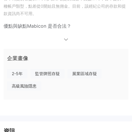
種帳戶類型，點差從0開始且無佣金。目前，該經紀公司的存款和提
款資訊尚不可用。
優點與缺點
Mabicon 是否合法？
Mabicon 可以交易什麼？
貨幣對
金屬和商
Mabicon 表示提供1,700+個市場。超過60+個
；
品
CFD指數
；
，包括FTSE 100、道瓊斯、DAX、納斯達克100、
企業畫像
加密貨幣
日經225、CAC 40等；
包括比特幣、以太坊、瑞波幣、萊
特幣等。
2-5年
監管牌照存疑
展業區域存疑
帳戶類型
高級風險隱患
Mabicon有4種帳戶類型：Cent（Nano）、Standard、ECN、ECN
$100
1:5000
Pro。其中，最低存款要求為
，槓桿統一為
，並且支
援MT5。
Mabicon費用
1.6
0點差
Mabicon的所有帳戶點差起始值為
。此外，它聲稱支援
和
資訊