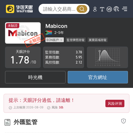
2
3
3
4
4
5
Mabicon
未驗證
5
6
2-5年
ECN賬戶
監管牌照存疑
展業區域存疑
0
6
7
高級風險隱患
天眼評分
監管指數
3.78
1
.
7
8
業務指數
5.95
/10
風控指數
2.12
2
8
9
時光機
官方網址
3
9
4
提示：天眼評分過低，請遠離！
5
风险评测
上次檢測 2026-08-09
風險
3
条
6
外匯監管
7