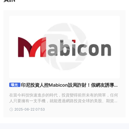
無佣金
。
交易平台
MT5
Mabicon提供
交易平台，可在網頁、桌面和移動版本上進行交
易。
印尼投資人控Mabicon設局詐財！假網友誘導投
曝光
資，出金遭拖延刁難
在當今科技快速進步的時代，投資變得前所未有的簡單，任何
人只要擁有一支手機，就能透過網路投資全球的美股、期貨、
外匯市場。然而，太多的平台也讓人無所適從，不知道該如何
2025-06-22 07:53
選擇。最近，外匯天眼就收到不少用戶的訊息，想要知道Mabi
con這平台的評價，今天就讓我們一起了解該平台的情況與潛
在風險。