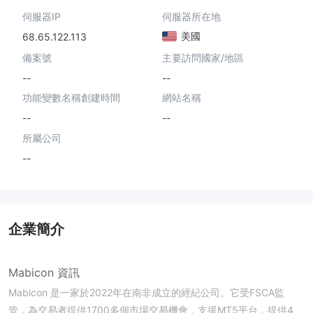
伺服器IP
伺服器所在地
美國
68.65.122.113
備案號
主要訪問國家/地區
--
--
功能變數名稱創建時間
網站名稱
--
--
所屬公司
--
企業簡介
Mabicon 資訊
Mabicon 是一家於2022年在南非成立的經紀公司。它受FSCA監
管，為交易者提供1700多個市場交易機會，支援MT5平台，提供4