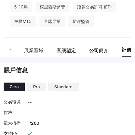
5-10年
模里西斯監管
證券交易許可 (EP)
主標MT5
全球展業
離岸監管
評價
關軟件
展業區域
官網鑒定
公司簡介
賬戶信息
Zero
Pro
Standard
交易環境
--
貨幣
--
最大槓桿
1:200
支持EA