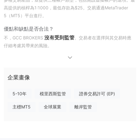
高提供的槓桿為1:1000，最低存款為$25。交易通過MetaTrader
5（MT5）平台進行。
優點和缺點
是否合法？
沒有受到監管
不，GCC BROKERS
。交易者在選擇與其交易時應
仔細考慮其帶來的風險。
我可以在
GCC BROKERS
上交易什麼？
帳戶類型/槓桿/點差
GCC BROKERS 提供三種帳戶選項。它還提供模擬帳戶和伊斯蘭帳
戶。
企業畫像
交易平台
5-10年
模里西斯監管
證券交易許可 (EP)
存款和提款
主標MT5
全球展業
離岸監管
銀行轉帳、VISA、MasterCard、Bitcoin、
它支援通過
Perfect Money (PM)、Skrill 和 NETELLER
進行支付。