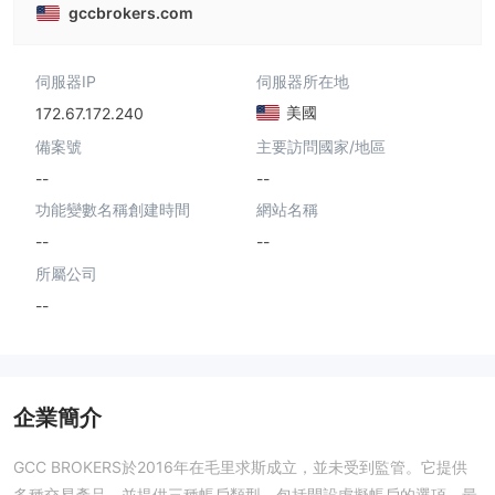
gccbrokers.com
伺服器IP
伺服器所在地
美國
172.67.172.240
備案號
主要訪問國家/地區
--
--
功能變數名稱創建時間
網站名稱
--
--
所屬公司
--
企業簡介
GCC BROKERS於2016年在毛里求斯成立，並未受到監管。它提供
多種交易產品，並提供三種帳戶類型，包括開設虛擬帳戶的選項。最