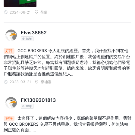
2024-06-21
荷蘭
Elvis38652
6-10年
GCC BROKERS 令人沮喪的經歷。首先，我什至找不到在他
好評
們網站上創建帳戶的位置。終於創建賬戶後，我發現他們的交易平台
非常混亂且缺乏細節。每當我有問題或疑慮時，我都必須給他們發電
子郵件並等待幾天才能得到回复。總的來說，缺乏透明度和緩慢的客
戶服務讓我猶豫是否推薦這個經紀人。
2023-03-21
柬埔寨
FX1309201813
6-10年
太奇怪了，這個網站內容很少，底部的菜單欄不起作用。我對
好評
與 GCC BROKERS 交易不再感興趣。我想查看帳戶類型，但無法轉
到正確的頁面......