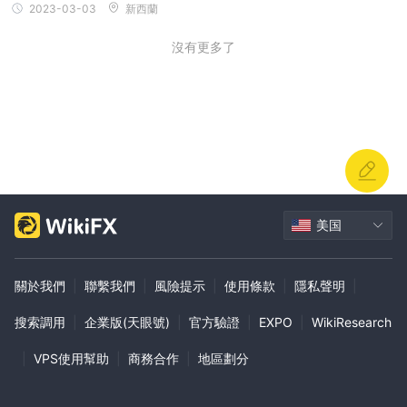
2023-03-03
新西蘭
沒有更多了
美国
關於我們
|
聯繫我們
|
風險提示
|
使用條款
|
隱私聲明
|
搜索調用
|
企業版(天眼號)
|
官方驗證
|
EXPO
|
WikiResearch
|
VPS使用幫助
|
商務合作
|
地區劃分