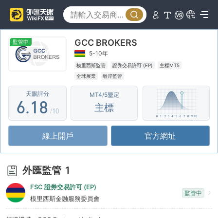
1
3
2
4
GCC BROKERS
3
5
監管中
5-10年
4
6
模里西斯監管
證券交易許可 (EP)
主標MT5
全球展業
離岸監管
5
0
7
天眼評分
MT4/5鑒定
6
.
1
8
主標
/10
7
2
9
線上開戶
官方網址
8
3
9
4
外匯監管
1
5
FSC 證券交易許可 (EP)
監管中
6
模里西斯金融服務委員會