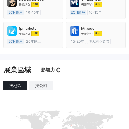
8.81
8.62
天眼評分
天眼評分
ECN賬戶
10-15年
ECN賬戶
10-15年
澳大利亞監管
全牌照 (MM)
澳大利亞監管
全牌照 (MM)
主標MT4
主標MT4
fpmarkets
Mitrade
8.88
8.57
天眼評分
天眼評分
ECN賬戶
20年以上
15-20年
澳大利亞監管
澳大利亞監管
全牌照 (MM)
全牌照 (MM)
自研
主標MT4
展業區域
C
影響力
按地區
按公司