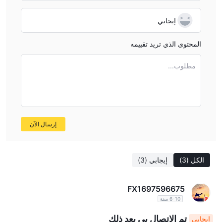
إيجابي
المحتوى الذي تريد تقييمه
مطلوب...
إرسال الآن
الكل
(3)
إيجابي
(3)
FX1697596675
6-10 سنة
تم الاتصال بي بعد ذلك
إيجابي