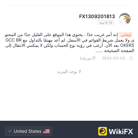
صية بهذا الوسيط.
FX1309201813
6-10 سنة
إنه أمر غريب جدًا ، يحتوي هذا الموقع على القليل جدًا من المحتو
إيجابي
ى ولا يعمل شريط القوائم في الأسفل. لم أعد مهتمًا بالتداول مع GCC BR
OKERS بعد الآن. أرغب في رؤية نوع الحساب ولكن لا يمكنني الانتقال إلى
الصفحة الصحيحة ......
2023-03-03
نيوزيلندا
لا يوجد المزيد
United States