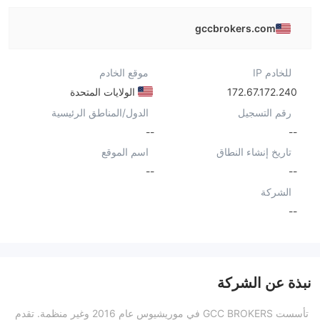
gccbrokers.com
للخادم IP
موقع الخادم
172.67.172.240
الولايات المتحدة
رقم التسجيل
الدول/المناطق الرئيسية
--
--
تاريخ إنشاء النطاق
اسم الموقع
--
--
الشركة
--
نبذة عن الشركة
تأسست GCC BROKERS في موريشيوس عام 2016 وغير منظمة. تقدم