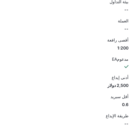
بيئة التداول
--
العملة
--
أقصى رافعة
1:200
مدعومEA
أدنى إيداع
2,500 دولار
أقل سبريد
0.6
طريقة الإيداع
--