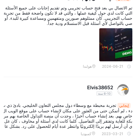
تم الاتصال بي بعد فتح حساب تجريبي وتم تقديم إجابات على جميع الأسئلة
التي كانت لدي حول كيفية عملها ، والتي قد لا تكون واضحة فقط من تجربة
حساب التجريبي. كان ممثلوهم صبورين ومتفهمين ومساعدة كبيرة للبدء. أو
صي بالتواصل لأي أسئلة قبل الاستسلام ودية جداً.
2024-06-21
هولندا
Elvis38652
6-10 سنة
تجربة محبطة مع وسطاء دول مجلس التعاون الخليجي. بادئ ذي ب
إيجابي
دء ، لم أتمكن حتى من العثور على مكان لإنشاء حساب على موقع الويب ال
خاص بهم. بعد إنشاء حساب أخيرًا ، وجدت أن منصة التداول الخاصة بهم مر
بكة للغاية وتفتقر إلى التفاصيل. كلما كانت لدي أسئلة أو مخاوف ، كان عل
ي أن أرسل لهم بريدًا إلكترونيًا وانتظر عدة أيام للحصول على رد. بشكل عا
م ، فإن الافتقار إلى الشفافية وبطء خدمة العملاء يجعلني مترددًا في التو
2023-03-21
كمبوديا