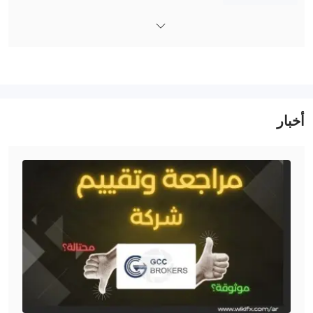
موني (PM) ، سكريل ، ونتلر
.
أخبار