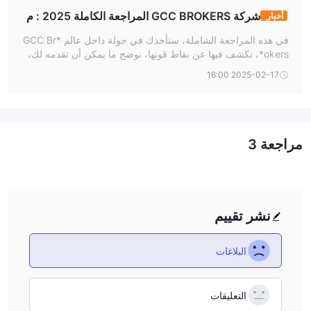
شركة GCC BROKERS المراجعة الكاملة 2025 : م
أخبار
وثوقة أم احتيال ؟
في هذه المراجعة الشاملة، سنأخذك في جولة داخل عالم *GCC Br
okers*، نكشف فيها عن نقاط قوتها، نوضح ما يمكن أن تقدمه لك،
ونلقي الضوء على أي تحديات قد تواجهها. سواء كنت متداولًا مبتدئًا تب
2025-02-17 16:00
حث عن منصة سهلة الاستخدام، أو محترفًا يبحث عن أدوات متقدمة
. هل *GCC Brokers* هي الوسيط الذي سيساعدك على تحقيق أح
لامك المالية؟ تابع القراءة لتكتشف الإجابة!
مراجعة
3
نشر تقييم
البلاغات
التعليقات