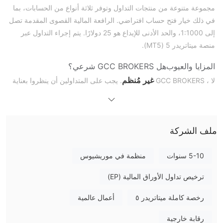
مجموعة متنوعة من منتجات التداول وتوفر ثلاثة أنواع من الحسابات، بما
في ذلك خيار فتح حساب افتراضي. الرافعة المالية القصوى المقدمة تصل
إلى 1:1000، والحد الأدنى للإيداع هو 25 دولارًا. يتم إجراء التداول عبر
منصة ميتاتريدر 5 (MT5).
المزايا والعيوب
هل
GCC BROKERS
شرعي؟
غير مُنظم
لا ، GCC BROKERS
. يجب على المتداولين أن ينظروا بعناية
في المخاطر التي يتعرضون لها عند اختيار التداول معه.
ما يمكنني التداول به على
GCC BROKERS
؟
ملف الشركة
نوع الحساب / الرافعة المالية / الانتشار
GCC BROKERS يقدم ثلاثة أنواع من خيارات الحساب. كما يقدم حسابات
5-10 سنوات
منظمة في موريشيوس
تجريبية وحسابات إسلامية.
ترخيص تداول الأوراق المالية (EP)
منصة التداول
رخصة كاملة ميتاتريدر ٥
أعمال عالمية
الإيداع والسحب
رقابة خارجية
تحويل بنكي ، فيزا ، ماستركارد ، بيتكوين ، بيرفكت
يدعم الدفع عبر