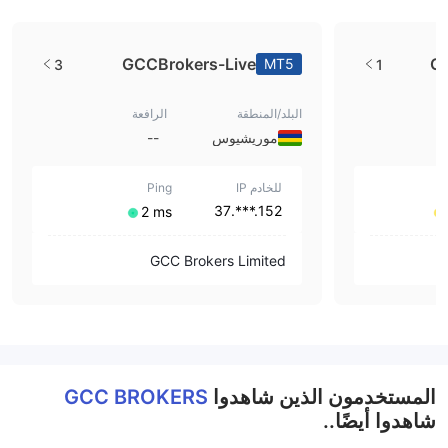
GCCBrokers-Live
G
MT5
3
1
البلد/المنطقة
الرافعة
موريشيوس
--
للخادم IP
Ping
152.***.37
⁦2 ms⁩
GCC Brokers Limited
المستخدمون الذين شاهدوا
GCC BROKERS
شاهدوا أيضًا..