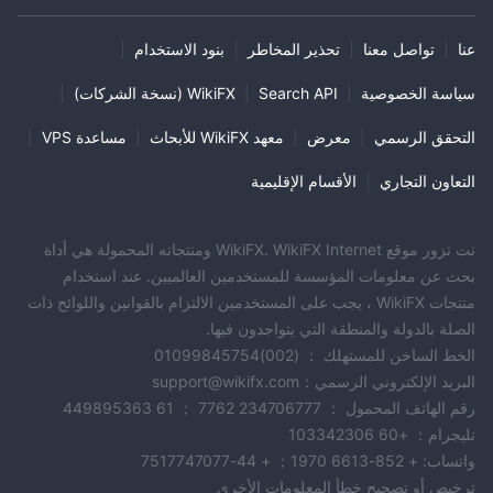
عنا
|
تواصل معنا
|
تحذير المخاطر
|
بنود الاستخدام
|
سياسة الخصوصية
|
Search API
|
WikiFX (نسخة الشركات)
|
التحقق الرسمي
|
معرض
|
معهد WikiFX للأبحاث
|
مساعدة VPS
|
التعاون التجاري
|
الأقسام الإقليمية
نت تزور موقع WikiFX. WikiFX Internet ومنتجاته المحمولة هي أداة
بحث عن معلومات المؤسسة للمستخدمين العالميين. عند استخدام
منتجات WikiFX ، يجب على المستخدمين الالتزام بالقوانين واللوائح ذات
الصلة بالدولة والمنطقة التي يتواجدون فيها.
الخط الساخن للمستهلك ： (002)01099845754
البريد الإلكتروني الرسمي：support@wikifx.com
رقم الهاتف المحمول ： 234706777 7762 ； 61 449895363
تليجرام： +60 103342306
واتساب: + 852-6613 1970； + 44-7517747077
ترخيص أو تصحيح خطأ المعلومات الأخرى