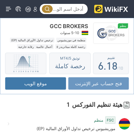
1
3
2
4
GCC BROKERS
3
5
ينظم
5-10 سنوات
4
6
منظمة في موريشيوس
ترخيص تداول الأوراق المالية (EP)
رخصة كاملة ميتاتريدر ٥
أعمال عالمية
رقابة خارجية
5
0
7
تقييم
توثيق MT4/5
6
.
1
8
رخصة كاملة
/10
7
2
9
فتح حساب عبر الإنترنت
موقع الويب
8
3
9
4
هيئة تنظيم الفوركس
1
5
منظم
FSC
6
موريشيوس ترخيص تداول الأوراق المالية (EP)