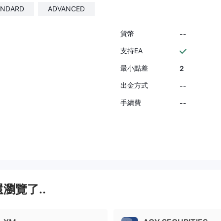
ANDARD
ADVANCED
貨幣
--
支持EA
最小點差
2
出金方式
--
手續費
--
瀏覽了..