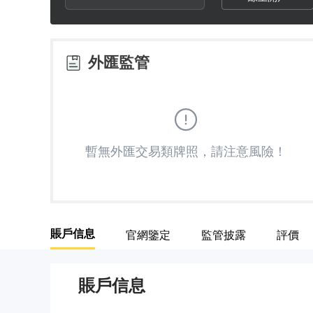
2
8
5
3
9
6
外匯監管
4
7
5
8
暫無外匯交易類牌照，請注意風險！
6
9
7
賬戶信息
官網鑒定
監管披露
評價
8
賬戶信息
9