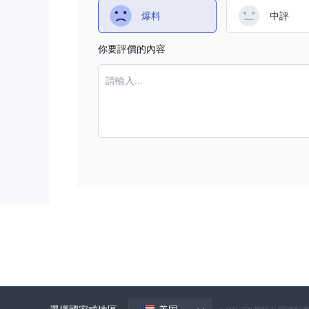
爆料
中評
你要評價的內容
請輸入...