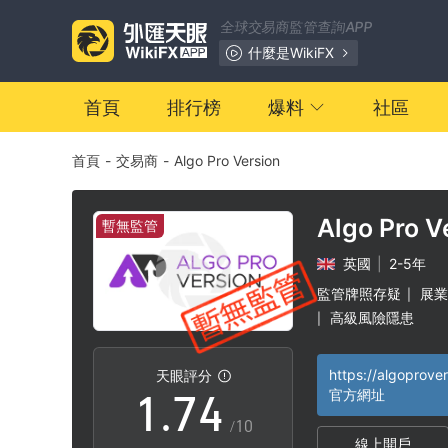
0
全球交易商監管查詢APP
1
什麼是WikiFX
2
首頁
排行榜
爆料
社區
首頁
-
交易商
-
Algo Pro Version
3
0
4
1
Algo Pro V
暫無監管
英國
|
2-5年
5
2
監管牌照存疑
展業
|
高級風險隱患
|
0
6
3
https://algoprove
天眼評分
1
.
7
4
官方網址
/10
線上開戶