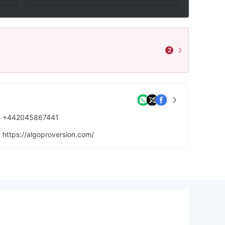
2
+442045867441
https://algoproversion.com/
https://www.facebook.com/people/Algo-Pro-Version/100091674144921/