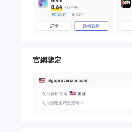
Neex
8.64
天眼評分
ECN賬戶
15-20年
澳大利亞監管
全牌照 (MM)
詳情
跳轉官網
主標MT4
官網鑒定
algoproversion.com
伺服器所在地
美國
功能變數名稱創建時間
--