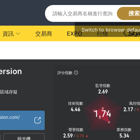
搜索
Switch to browser defau
資訊
交易商
EXPO
行情
ersion
評分指數
監管指數
2.69
區域存疑
技術指數
風控
4.46
2.17
/
0
1.74
rsion.com/
聲譽指數
業務指數
2.59
5.34
/
0.75
時光機