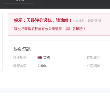
提示：天眼評分過低，請遠離！
上次檢測 :
2026-08-08
該交易商當前暫無有效外匯監管，請注意風險！
基礎資訊
註冊地區
英國
聯繫電話
經營年限
2-5年
公司網址
公司全稱
Algo Pro Version
Facebook