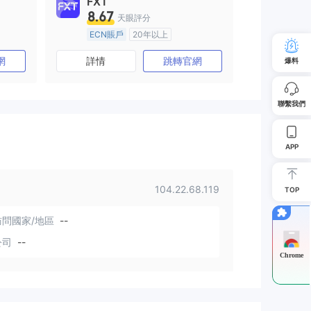
FXT
8.67
天眼評分
ECN賬戶
20年以上
澳大利亞監管
全牌照 (MM)
網
詳情
跳轉官網
爆料
主標MT4
聯繫我們
APP
104.22.68.119
TOP
問國家/地區
--
公司
--
Chrome