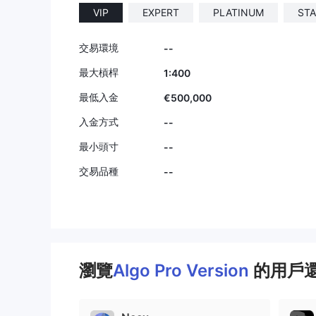
VIP
EXPERT
PLATINUM
ST
交易環境
--
最大槓桿
1:400
最低入金
€500,000
入金方式
--
最小頭寸
--
交易品種
--
瀏覽
Algo Pro Version
的用戶還