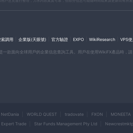
開資料和用戶意見進行整理，力求內容真實可靠，但部分信息可能隨時間或來源更新而有所
|
|
|
|
|
搜索調用
企業版(天眼號)
官方驗證
EXPO
WikiResearch
VPS
端產品是一款面向全球用戶的企業信息查詢工具。用戶在使用WikiFX產品
NetDania
WORLD QUEST
tradovate
FXON
MONEETA
Expert Trade
Star Funds Management Pty Ltd
Newcrestmkt