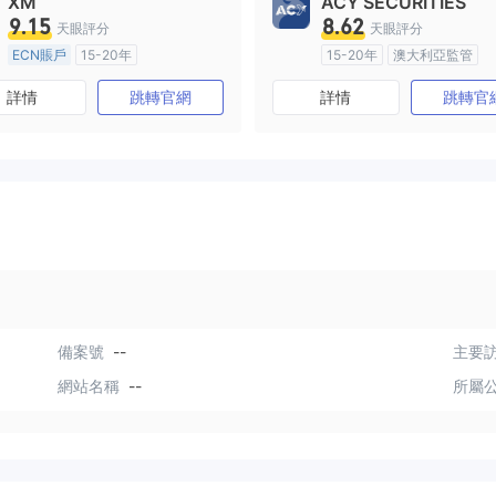
XM
ACY SECURITIES
9.15
8.62
天眼評分
天眼評分
ECN賬戶
15-20年
15-20年
澳大利亞監管
澳大利亞監管
全牌照 (MM)
全牌照 (MM)
主標MT4
詳情
跳轉官網
詳情
跳轉官
主標MT4
備案號
--
主要訪
網站名稱
--
所屬