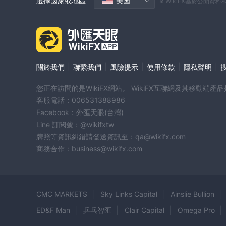
選擇國家或地區
美国
※ WikiFX基於公
|
|
|
|
|
關於我們
聯繫我們
風險提示
使用條款
隱私聲明
您正在訪問的是WikiFX網站。 WikiFX互聯網及其移動
客服電話：006531388986
Facebook：外匯天眼(台灣)
Line 訂閱號：@wikifxtw
牌照等資訊糾錯請發送資訊至：qa@wikifx.com
商務合作：business@wikifx.com
CMC MARKETS
Sky Links Capital
Ainslie Bullion
ED&F Man
乒乓智匯
Clair Capital
Omega Pro