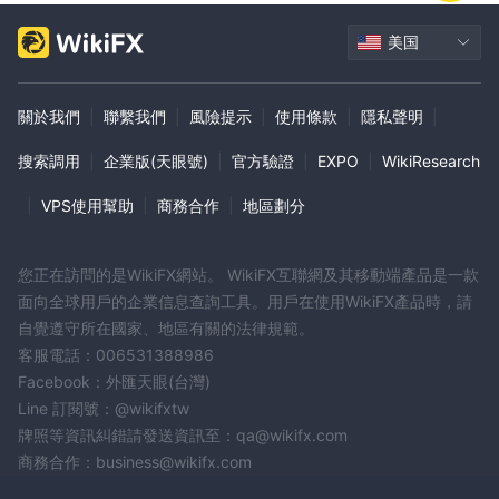
美国
關於我們
|
聯繫我們
|
風險提示
|
使用條款
|
隱私聲明
|
搜索調用
|
企業版(天眼號)
|
官方驗證
|
EXPO
|
WikiResearch
|
VPS使用幫助
|
商務合作
|
地區劃分
您正在訪問的是WikiFX網站。 WikiFX互聯網及其移動端產品是一款
面向全球用戶的企業信息查詢工具。用戶在使用WikiFX產品時，請
自覺遵守所在國家、地區有關的法律規範。
客服電話：006531388986
Facebook：外匯天眼(台灣)
Line 訂閱號：@wikifxtw
牌照等資訊糾錯請發送資訊至：qa@wikifx.com
商務合作：business@wikifx.com