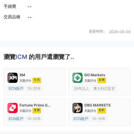
手續費
--
交易品種
--
更新時間：
2026-08-09
瀏覽
ICM
的用戶還瀏覽了..
XM
GO Markets
9.15
8.98
天眼評分
天眼評分
ECN賬戶
15-20年
20年以上
澳大利亞監管
澳大利亞監管
全牌照 (MM)
全牌照 (MM)
cTrader
主標MT4
Fortune Prime Global
DBG MARKETS
8.58
8.81
天眼評分
天眼評分
ECN賬戶
15-20年
ECN賬戶
10-15年
澳大利亞監管
全牌照 (MM)
澳大利亞監管
全牌照 (MM)
主標MT4
主標MT4