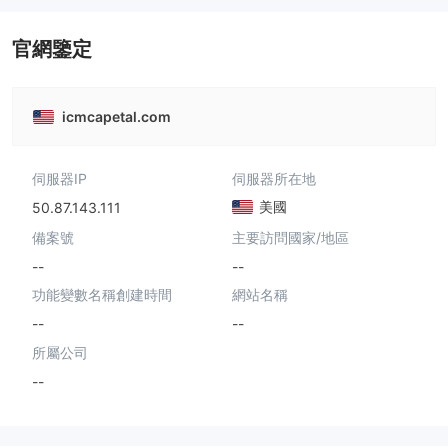
官網鑒定
icmcapetal.com
伺服器IP
伺服器所在地
美國
50.87.143.111
備案號
主要訪問國家/地區
--
--
功能變數名稱創建時間
網站名稱
--
--
所屬公司
--