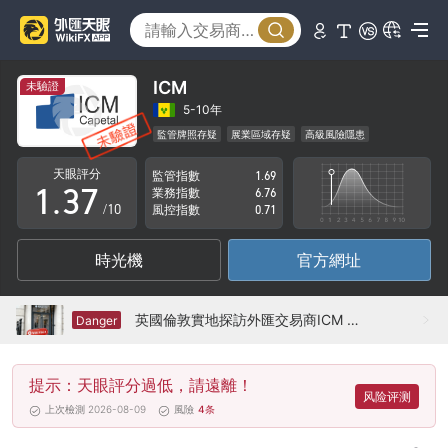
2
3
0
4
ICM
未驗證
1
5
5-10年
監管牌照存疑
展業區域存疑
高級風險隱患
0
2
6
天眼評分
監管指數
1.69
1
.
3
7
業務指數
6.76
/10
風控指數
0.71
2
4
8
時光機
官方網址
3
5
9
4
6
英國倫敦實地探訪外匯交易商ICM 不存在真實展業場所
Danger
5
7
提示：天眼評分過低，請遠離！
6
8
风险评测
上次檢測 2026-08-09
風險
4
条
7
9