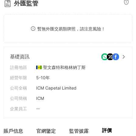
外匯監管
8
9
暫無外匯交易類牌照，請注意風險！
基礎資訊
註冊地區
聖文森特和格林納丁斯
經營年限
5-10年
公司全稱
ICM Capetal Limited
公司簡稱
ICM
企業員工
--
評價
賬戶信息
官網鑒定
監管披露