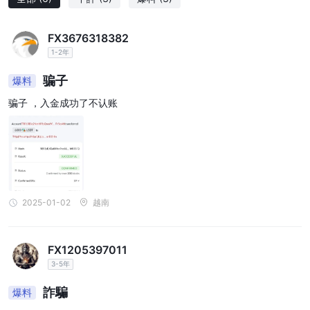
界面而在交易行業得到廣泛認可和高度評價。
MT4：
FX3676318382
MetaTrader 4 (MT4) 是一種廣泛使用的交易平台，以其簡單性和多
1-2年
功能性而聞名。它提供全面的工具和指標，幫助交易者分析市場並做
骗子
爆料
出明智的交易決策。使用MT4，交易者可以執行各種類型的訂單，
包括市價單、掛單和止損單。該平台還通過其內置的專家顧問
骗子 ，入金成功了不认账
（EA）支持自動交易，使交易者能夠自動化他們的策略。
MT5：
另一方面，MetaTrader 5 (MT5) 是 MT4 的後繼者，並融入了額外
的功能和改進。 MT5 提供 MT4 的所有功能，但功能有所增強。例
如，MT5 支持更高級的訂單類型，並提供更廣泛的金融工具，包括
2025-01-02
越南
股票和期貨。此外，MT5還提供強大的內置經濟日曆和市場深度
（DOM）功能，使交易者能夠訪問實時市場數據並做出更明智的決
策。
FX1205397011
3-5年
客戶服務
客戶可以訪問他們的辦公室或使用以下提供的信息聯繫客戶服務熱
詐騙
爆料
線：