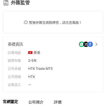
外匯監管
8
9
暫無外匯交易類牌照，請注意風險！
基礎資訊
註冊地區
香港
經營年限
2-5年
公司全稱
HTX Trade MT5
公司簡稱
HTX
企業員工
--
官網鑒定
公司簡介
評價