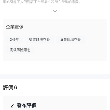
網站引起了人們對該平台可靠性和潛在潛逃的擔憂。
在接下來的文章中，我們將從各個方面分析該經紀商的特點，為您提
供簡單明了的信息。如果您有興趣，請繼續閱讀。在文章的最後，我
們也會簡單地做一個總結，以便您一目了然地了解經紀商的特點。
企業畫像
優點缺點
HTX另類經紀人
有很多替代經紀人 HTX取決於交易者的具體需求和偏好。一些流行
2-5年
監管牌照存疑
展業區域存疑
的選項包括：
黑牛市場 -
高級風險隱患
一家信譽良好的外匯經紀商以其低點差、快速執行和全
面的交易工具而聞名，使其成為尋求可靠且功能豐富的交易體驗的交
易者的絕佳選擇。
八帽 -
值得信賴的外彙和差價合約經紀商，為交易者提供有競爭力
的點差、快速的交易執行以及一整套交易工具和資源。
星際外匯
- 提供廣泛金融工具的交易平台，利用先進技術為客戶提
評價
6
供無縫交易體驗。
是 HTX安全還是騙局？
美國nfa（牌照號：0552935）監管狀態異常，官方監管狀態未經授
發布評價