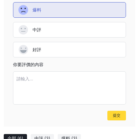
沒有有效的規定
權。 HTX目前有
，這意味著沒有政府或金融機構
的官方網站 HTX無法訪問
監督其運營。除了，
，表明交易平台
爆料
可能已潛逃。這些使得與他們進行投資存在風險。
如果您正在考慮投資 HTX，在做出決定之前，進行徹底的研究並權
中評
衡潛在的風險和潛在的回報非常重要。一般來說，建議與監管良好的
經紀商進行投資，以確保您的資金受到保護。
好評
槓桿作用
最大槓桿為1:500
HTX優惠
，這意味著交易者最多可以控制比其
你要評價的內容
賬戶餘額大500倍的頭寸。槓桿允許交易者通過使用借入的資金來放
大交易的潛在利潤。雖然高槓桿可以提供顯著回報的可能性，但必須
請輸入...
了解它會帶來更大的風險。
對於交易者來說，仔細考慮和管理與高槓桿相關的風險至關重要。雖
然利用潛在的更高回報可能很誘人，但制定可靠的風險管理策略也同
樣重要。
提交
交易平台
MetaTrader 4 (MT4) 和
HTX為客戶提供兩個流行的交易平台：
MetaTrader 5 (MT5)。
這些平台因其先進的功能和用戶友好的
全部
(6)
中評
(3)
爆料
(3)