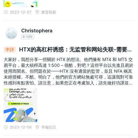
2023-12-07
賽普勒斯
Christophera
6-10年
HTX的高杠杆诱惑：无监管和网站失联-需要谨
中評
慎！
大家好，我想分享一些關於 HTX 的想法。他們擁有 MT4 和 MT5 交
易平台，最大槓桿高達 1:500 – 很酷，對吧？這些平台以先進且易於
使用而聞名。但問題在於——HTX 沒有適當的監管，並且 NFA 稱其
未經授權。不酷。明白了，他們的官方網站無處可尋，這讓我對可靠
性感到有點害怕。請注意，如果您正在考慮加入，請先做好功課並權
衡風險，然後再進行 HTX 的任何投資。保持敏銳！
2023-12-06
哥倫比亞