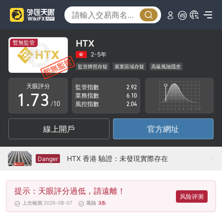
2
3
4
0
HTX
暫無監管
5
1
2-5年
監管牌照存疑
展業區域存疑
高級風險隱患
0
6
2
天眼評分
監管指數
2.92
1
.
7
3
業務指數
6.10
/10
風控指數
2.04
2
8
4
線上開戶
官方網址
3
9
5
4
6
HTX 香港 驗證：未發現實際存在
Danger
5
7
提示：天眼評分過低，請遠離！
6
8
风险评测
上次檢測 2026-08-07
風險
3
条
7
9