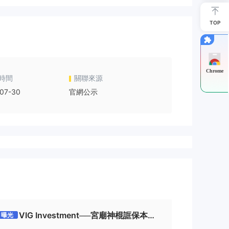
TOP
Chrome
時間
關聯來源
07-30
官網公示
VIG Investment──宮廟神棍誆保本獲
曝光
利誘投資，平台倒閉重開OpixTech繼續騙