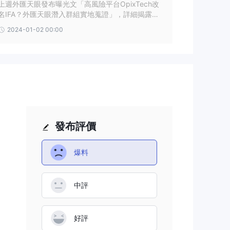
上週外匯天眼發布曝光文「高風險平台OpixTech改
名IFA？外匯天眼潛入群組實地蒐​證」，詳細揭露該
平台在的營運現況與誘導投資的手法，並且發現有2
2024-01-02 00:00
個關聯平台IFA與VIG Investment。
發布評價
爆料
中評
好評