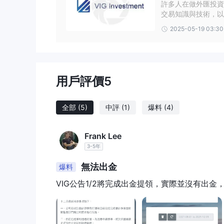
許多人在做外匯投資
交易知識與技術，以
卻因不慎誤用到有問
2025-05-19 03:30
錢，更因此受到極大
天眼除了持續收錄、
期發布券商測評與示
投資決策。今天，我
高的交易商VIG Inve
用戶評價
5
全部
(5)
中評
(1)
爆料
(4)
Frank Lee
3-5年
無法出金
爆料
VIG公告1/2將完成出金提領，實際並沒有出