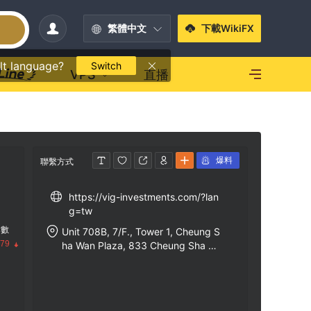
繁體中文
下載WikiFX
lt language?
Switch
VPS
直播
爆料
聯繫方式
https://vig-investments.com/?lan
g=tw
指數
Unit 708B, 7/F., Tower 1, Cheung S
.79
ha Wan Plaza, 833 Cheung Sha Wa
n Road, Kowloon Hong Kong.