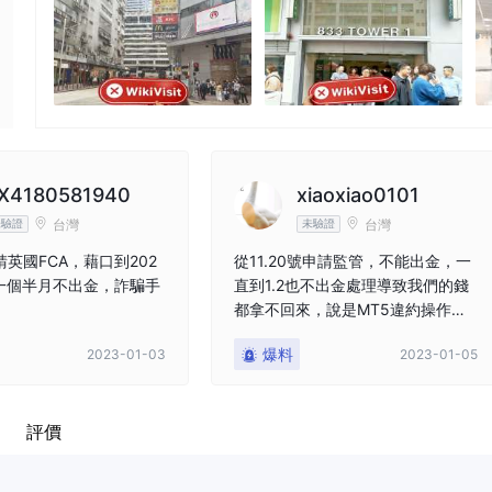
X4180581940
xiaoxiao0101
台灣
台灣
未驗證
未驗證
申請英國FCA，藉口到202
從11.20號申請監管，不能出金，一
，約一個半月不出金，詐騙手
直到1.2也不出金處理導致我們的錢
都拿不回來，說是MT5違約操作，
導致資金被風控拿不出來，MT5隨
爆料
2023-01-03
2023-01-05
時下架,可是現在MT5還在交易，就
是不出金，請平台做出判決，還我
錢
評價