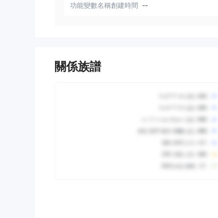
功能變數名稱創建時間
--
關係族譜