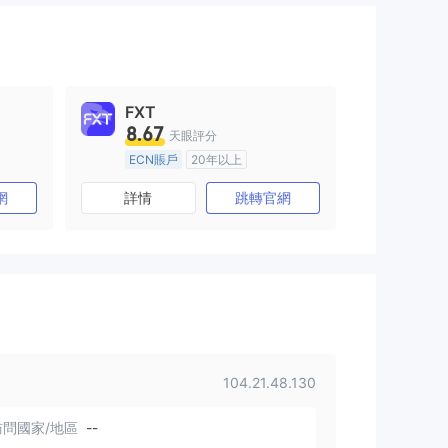
FXT
8.67
天眼評分
ECN賬戶
20年以上
澳大利亞監管
全牌照 (MM)
網
詳情
跳轉官網
主標MT4
104.21.48.130
問國家/地區
--