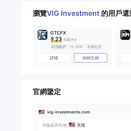
瀏覽
VIG Investment
的用戶還瀏
GTCFX
9.23
天眼評分
ECN賬戶
15-20年
英國監管
全牌照 (MM)
主標MT4
詳情
跳轉官網
官網鑒定
vig-investments.com
伺服器所在地
美國