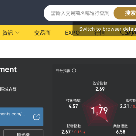
搜索
Switch to browser defau
資訊
交易商
EXPO
行情
tment
評分指數
監管指數
2.69
區域存疑
技術指數
風控
4.57
2.21
/
0
1.79
https://vig-investments.com/?lang=tw
聲譽指數
業務指數
2.67
6.58
/
0.15
時光機