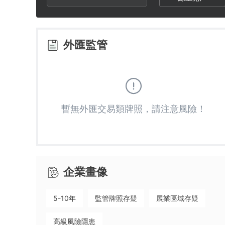
2
8
3
9
外匯監管
4
5
暫無外匯交易類牌照，請注意風險！
6
7
企業畫像
8
5-10年
監管牌照存疑
展業區域存疑
9
高級風險隱患