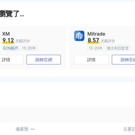
覽了..
XM
Mitrade
9.12
8.57
天眼評分
天眼評分
ECN賬戶
15-20年
15-20年
澳大利亞監管
澳大利亞監管
全牌照 (MM)
全牌照 (MM)
自研
詳情
跳轉官網
詳情
跳轉官
主標MT4
備案號
--
主要訪