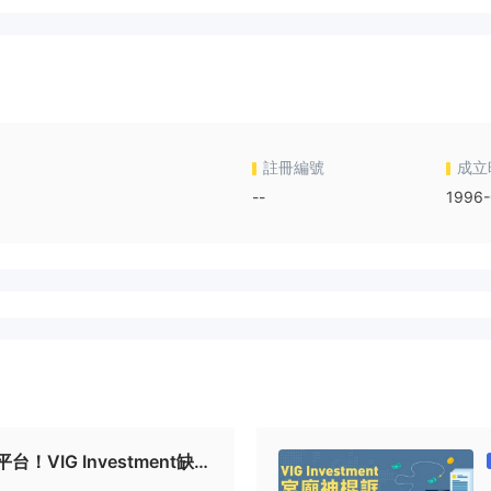
註冊編號
成立
--
1996-
！VIG Investment缺乏
、網站關閉疑似跑路