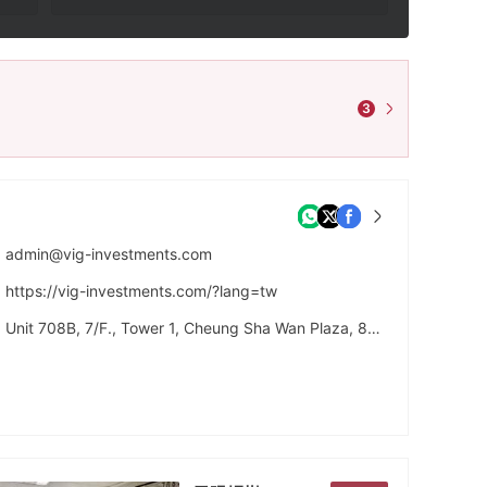
3
admin@vig-investments.com
https://vig-investments.com/?lang=tw
Unit 708B, 7/F., Tower 1, Cheung Sha Wan Plaza, 833 Cheung Sha Wan Road, Kowloon Hong Kong.