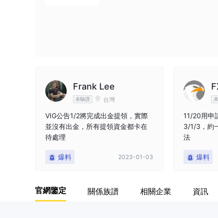
Frank Lee
F
台灣
未驗證
VIG公告1/2將完成出金提領，實際
11/20用
並沒有出金，所有提領資金都卡在
3/1/3
待處理
法
爆料
爆料
2023-01-03
官網鑒定
關係族譜
相關企業
資訊