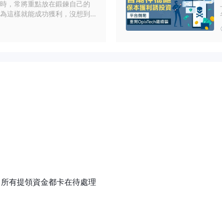
時，常將重點放在鍛鍊自己的
為這樣就能成功獲利，沒想到
題的黑平台，不但沒有賺到
的財務損失。有鑑於此，外匯
更新全球交易商資訊外，也定
警文章，協助用戶做出明智的
們要帶大家解析最近討論度頗
stment。
金，所有提領資金都卡在待處理