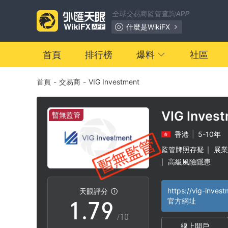
0
2
全球交易商監管查詢APP
1
3
什麼是WikiFX
2
4
首頁
排行榜
爆料
社區
首頁
-
交易商
-
VIG Investment
3
5
4
6
VIG Inves
暫無監管
香港
|
5-10年
5
7
監管牌照存疑
展業
|
高級風險隱患
|
0
6
8
天眼評分
1
.
7
9
官方網址
/10
線上開戶