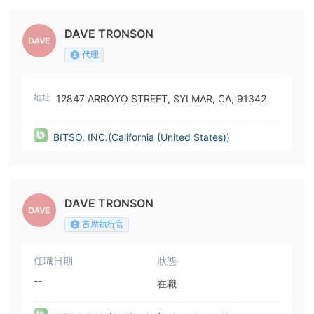
DAVE TRONSON
代理
地址
12847 ARROYO STREET, SYLMAR, CA, 91342
BITSO, INC.(California (United States))
DAVE TRONSON
首席執行官
任職日期
狀態
--
在職