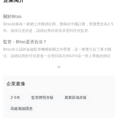
關於Bitso
Bitso自稱為一家網上外匯經紀商，聲稱在中國註冊，營運歷史為2-5
年。值得注意的是，該經紀商目前並未受到任何監管。
監管：Bitso是否合法？
Bitso在公認的金融監管機構範圍之外營運，這一事實引起了重大關
注。該經紀商的可信度進一步受到其在WikiFX這一受人尊敬的經紀
商評估平台上極低的1.35分（滿分10分）的評級影響。監管缺失和
行業聲譽不佳的結合使人對Bitso的合法性和營運誠信產生懷疑。
無法訪問的網站
企業畫像
目前，Bitso的網絡足跡幾乎不存在，其官方網站無法訪問。這種線
上存在的缺乏嚴重阻礙了潛在客戶和現有客戶獲取有關該經紀商的服
2-5年
監管牌照存疑
展業區域存疑
務、條款和營運詳情的重要信息。在金融服務的數字時代，這種無法
訪問性是一個重大的警示信號。
高級風險隱患