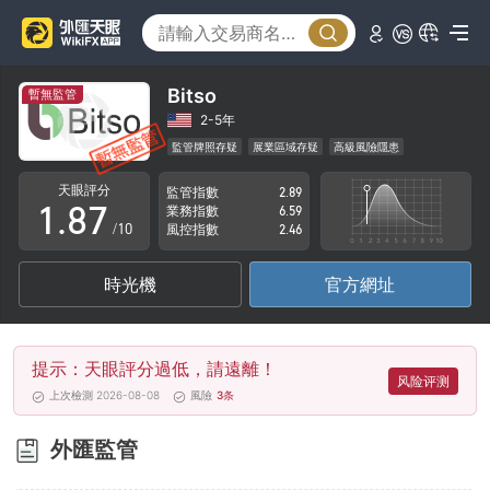
3
2
4
3
5
4
Bitso
暫無監管
6
5
2-5年
監管牌照存疑
展業區域存疑
高級風險隱患
0
7
6
天眼評分
監管指數
2.89
1
.
8
7
業務指數
6.59
/10
風控指數
2.46
2
9
8
時光機
官方網址
3
9
4
提示：天眼評分過低，請遠離！
5
风险评测
上次檢測 2026-08-08
風險
3
条
6
外匯監管
7