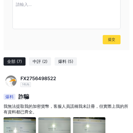
請輸入...
官方網站以及不存在的聯繫信息都指向重大風險。潛在客戶強烈建議
避開該經紀商。
Bitso是否適合新手交易者？
Bitso不建議給初學者或有經驗的交易者。缺乏監管監督、聲譽不
佳、缺乏行業標準的交易平台以及整體不透明度使其不適合進行任何
提交
交易活動。
使用Bitso是否能安全交易？
與Bitso進行交易活動似乎存在著重大風險。缺乏監管保障、行業評
全部
(7)
中評
(2)
爆料
(5)
級極低以及無法核實的運營情況強烈暗示與該經紀商進行交易並不安
全。建議交易者優先考慮選擇受監管、信譽良好且有著良好記錄的經
FX2756498522
紀商以確保其財務安全。
1年內
風險警告
詐騙
爆料
在線交易涉及重大風險，您可能會損失所有投資資本。這不適合所有
我無法提取我的加密貨幣，客服人員謊稱我未註冊，但實際上我的所
交易者或投資者。請確保您了解所涉及的風險，並請注意本評論中提
有資料都已齊全。
供的信息可能因公司服務和政策的不斷更新而有所變動。此外，生成
本評論的日期也可能是需要考慮的重要因素，因為信息可能已經發生
變化。