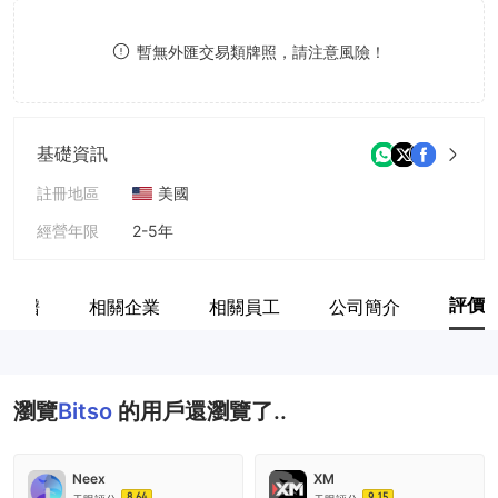
8
暫無外匯交易類牌照，請注意風險！
9
基礎資訊
註冊地區
美國
經營年限
2-5年
公司全稱
Bitso
評價
係族譜
相關企業
相關員工
公司簡介
瀏覽
Bitso
的用戶還瀏覽了..
Neex
XM
8.64
9.15