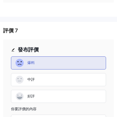
交易平台
Bitso不提供外匯市場上最廣泛使用的MetaTrader 4（MT4）或
MetaTrader 5（MT5）交易平台，這與行業標準不符。這種缺失可
能限制交易者使用先進工具、功能以及這些平台所提供的熟悉度。
評價
7
聯繫信息
Bitso營運的一個令人擔憂的方面是完全沒有提供聯繫信息。在經紀
行業中，缺乏任何溝通渠道是非常不尋常的，這引發了關於該公司對
發布評價
客戶支援和整體透明度的嚴重質疑。
爆料
結論
總結一下，Bitso似乎不適合任何經驗水平或風險偏好的交易者。與
該經紀商相關的潛在風險似乎遠遠超過任何可想象的優勢。重視安全
中評
性、透明度和監管合規性的交易者應該考慮在受監管、經營穩定且具
有可驗證營運和明確溝通渠道的知名經紀商中尋找替代選擇。
好評
常見問題
Bitso是否是一家合法的經紀商？
你要評價的內容
Bitso的合法性非常可疑。缺乏監管、極差的行業評級、無法訪問的