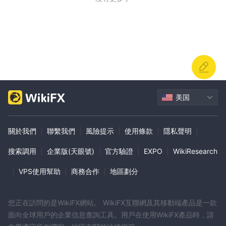
美国
關於我們
|
聯繫我們
|
風險提示
|
使用條款
|
隱私聲明
|
搜索調用
|
企業版(天眼號)
|
官方驗證
|
EXPO
|
WikiResearch
|
VPS使用幫助
|
商務合作
|
地區劃分
您正在訪問的是WikiFX網站。 WikiFX互聯網及其移動端產品是一款
面向全球用戶的企業信息查詢工具。用戶在使用WikiFX產品時，請