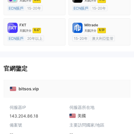
天眼評分
天眼評分
ECN賬戶
15-20年
ECN賬戶
15-20年
澳大利亞監管
全牌照 (MM)
澳大利亞監管
全牌照 (MM)
主標MT4
主標MT4
FXT
Mitrade
8.67
8.59
天眼評分
天眼評分
ECN賬戶
20年以上
15-20年
澳大利亞監管
澳大利亞監管
全牌照 (MM)
全牌照 (MM)
自研
主標MT4
官網鑒定
bitsos.vip
伺服器IP
伺服器所在地
美國
143.204.86.18
備案號
主要訪問國家/地區
--
--