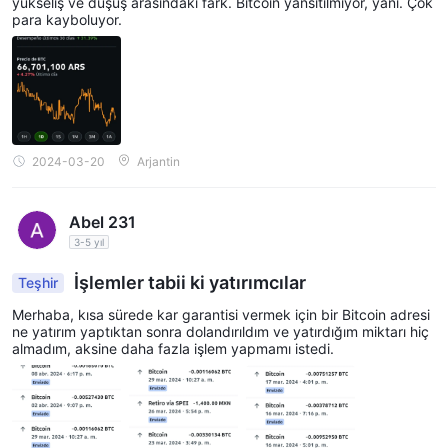
yükseliş ve düşüş arasındaki fark. Bitcoin yansıtılmıyor, yani. Çok
Çevrimiçi ticaret önemli riskler içerir ve yatırdığınız sermayenin
para kayboluyor.
tamamını kaybedebilirsiniz. Tüm tüccarlar veya yatırımcılar için
uygun değildir. Lütfen risklerin farkında olduğunuzdan emin olun
ve bu incelemede sağlanan bilgilerin şirketin hizmetleri ve
politikalarının sürekli güncellenmesi nedeniyle değişebileceğini
unutmayın. Ayrıca, bu incelemenin oluşturulduğu tarih de önemli
2024-03-20
Arjantin
bir faktör olabilir, çünkü o zamandan beri bilgiler değişmiş
olabilir.
Abel 231
3-5 yıl
İşlemler tabii ki yatırımcılar
Teşhir
Merhaba, kısa sürede kar garantisi vermek için bir Bitcoin adresi
ne yatırım yaptıktan sonra dolandırıldım ve yatırdığım miktarı hiç
almadım, aksine daha fazla işlem yapmamı istedi.