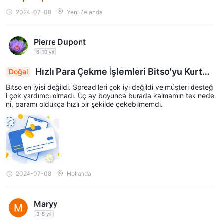
2024-07-08
Yeni Zelanda
Pierre Dupont
6-10 yıl
Hızlı Para Çekme İşlemleri Bitso'yu Kurtar
Doğal
dı: Zayıf Spreadler ve Destek Üç Ay Boyunca Day
Bitso en iyisi değildi. Spread'leri çok iyi değildi ve müşteri desteğ
andı
i çok yardımcı olmadı. Üç ay boyunca burada kalmamın tek nede
ni, paramı oldukça hızlı bir şekilde çekebilmemdi.
2024-07-08
Hollanda
Maryy
3-5 yıl