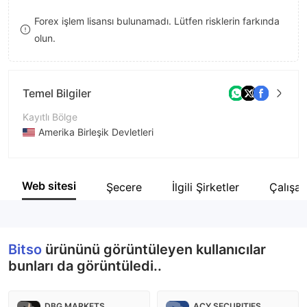
8
Forex işlem lisansı bulunamadı. Lütfen risklerin farkında
olun.
9
Temel Bilgiler
Kayıtlı Bölge
Amerika Birleşik Devletleri
İşletme Dönemi
2-5 yıl
Web sitesi
Şecere
İlgili Şirketler
Çalışan
Şirket Adı
Bitso
Bitso
ürününü görüntüleyen kullanıcılar
bunları da görüntüledi..
DBG MARKETS
ACY SECURITIES