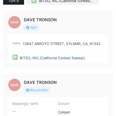
Tüm 6
BITSO, INC.(California (United S
tates))
DAVE TRONSON
Ajan
Adres
12847 ARROYO STREET, SYLMAR, CA, 91342
BITSO, INC.(California (United States))
DAVE TRONSON
Baş yönetici
Başlangıç tarihi
Durum
--
Çalışan