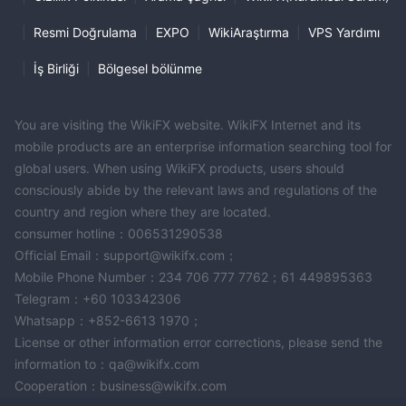
|
Resmi Doğrulama
|
EXPO
|
WikiAraştırma
|
VPS Yardımı
|
İş Birliği
|
Bölgesel bölünme
You are visiting the WikiFX website. WikiFX Internet and its
mobile products are an enterprise information searching tool for
global users. When using WikiFX products, users should
consciously abide by the relevant laws and regulations of the
country and region where they are located.
consumer hotline：006531290538
Official Email：support@wikifx.com；
Mobile Phone Number：234 706 777 7762；61 449895363
Telegram：+60 103342306
Whatsapp：+852-6613 1970；
License or other information error corrections, please send the
information to：qa@wikifx.com
Cooperation：business@wikifx.com