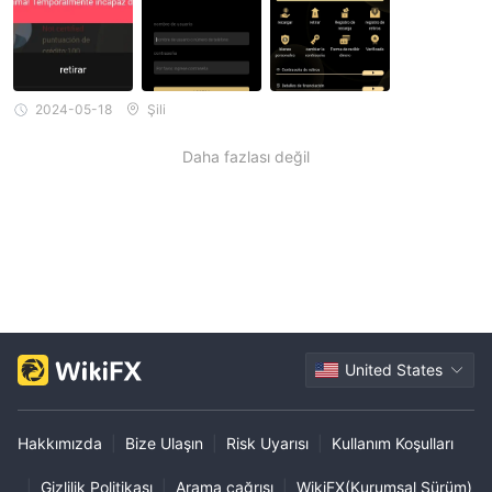
2024-05-18
Şili
Daha fazlası değil
United States
Hakkımızda
|
Bize Ulaşın
|
Risk Uyarısı
|
Kullanım Koşulları
|
Gizlilik Politikası
|
Arama çağrısı
|
WikiFX(Kurumsal Sürüm)