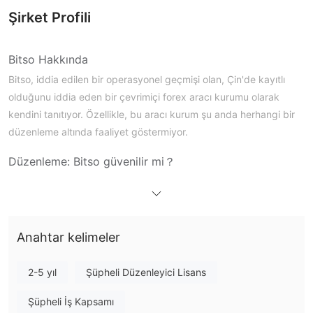
Şirket Profili
Bitso Hakkında
Bitso, iddia edilen bir operasyonel geçmişi olan, Çin'de kayıtlı
olduğunu iddia eden bir çevrimiçi forex aracı kurumu olarak
kendini tanıtıyor. Özellikle, bu aracı kurum şu anda herhangi bir
düzenleme altında faaliyet göstermiyor.
Düzenleme: Bitso güvenilir mi？
Bitso, tanınmış finansal düzenleyici kurumların denetiminden
bağımsız olarak faaliyet göstermektedir, bu durum önemli
endişeleri beraberinde getirmektedir. Aracı kurumun itibarı,
saygın bir aracı kurum değerlendirme platformu olan WikiFX'te
Anahtar kelimeler
10 üzerinden 1.35 gibi son derece düşük bir puanla daha da
zedelenmektedir. Bu düzenleme eksikliği ve zayıf sektör
2-5 yıl
Şüpheli Düzenleyici Lisans
durumu kombinasyonu, Bitso'nin meşruiyetini ve operasyonel
Şüpheli İş Kapsamı
bütünlüğünü sorgulamaktadır.