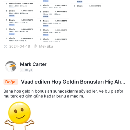
2024-04-18
Meksika
Mark Carter
6-10 yıl
Vaad edilen Hoş Geldin Bonusları Hiç Alın
Doğal
madı, Kullanıcı Platformdan Hayal Kırıklığı İle Ayrı
Bana hoş geldin bonusları sunacaklarını söylediler, ve bu platfor
ldı
mu terk ettiğim güne kadar bunu almadım.