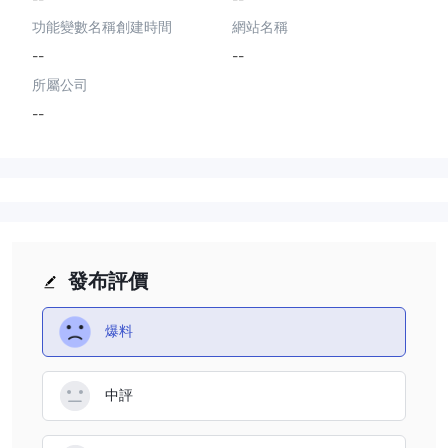
功能變數名稱創建時間
網站名稱
--
--
所屬公司
--
發布評價
爆料
中評