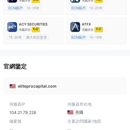
天眼評分
天眼評分
ECN賬戶
10-15年
ECN賬戶
15-20年
澳大利亞監管
全牌照 (MM)
英國監管
全牌照 (MM)
主標MT4
主標MT4
ACY SECURITIES
ATFX
8.62
9.21
天眼評分
天眼評分
15-20年
澳大利亞監管
ECN賬戶
10-15年
全牌照 (MM)
主標MT4
澳大利亞監管
全牌照 (MM)
主標MT4
官網鑒定
eliteprocapital.com
伺服器IP
伺服器所在地
美國
104.21.79.228
備案號
主要訪問國家/地區
--
--