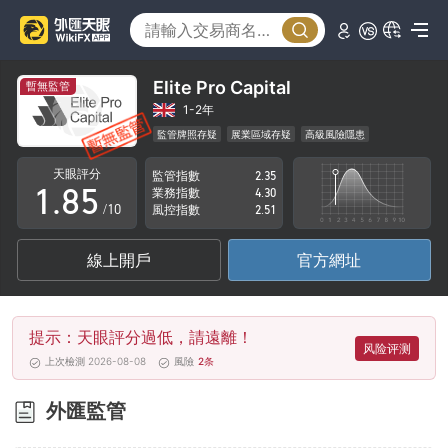
3
0
4
1
5
2
Elite Pro Capital
暫無監管
6
3
1-2年
監管牌照存疑
展業區域存疑
高級風險隱患
0
7
4
天眼評分
監管指數
2.35
1
.
8
5
業務指數
4.30
/10
風控指數
2.51
2
9
6
線上開戶
官方網址
3
7
4
8
提示：天眼評分過低，請遠離！
5
9
风险评测
上次檢測 2026-08-08
風險
2
条
6
外匯監管
7