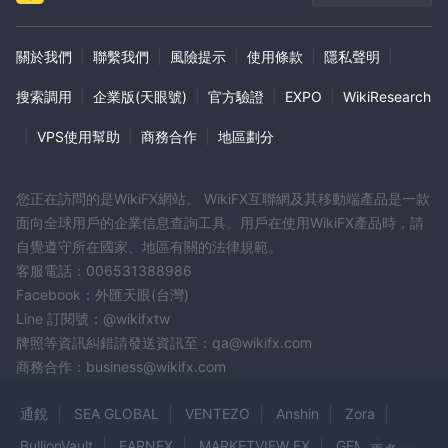
關於我們
|
聯繫我們
|
風險提示
|
使用條款
|
隱私聲明
|
搜索調用
|
企業版(天眼號)
|
官方驗證
|
EXPO
|
WikiResearch
|
VPS使用幫助
|
商務合作
|
地區劃分
您正在訪問的是WikiFX網站。 WikiFX互聯網及其移動端產品是一款
面向全球用戶的企業信息查詢工具。用戶在使用WikiFX產品時，請
自覺遵守所在國家、地區有關的法律規範。
客服電話：006531388986
Facebook：外匯天眼(台灣)
Line 訂閱號：@wikifxtw
牌照等資訊糾錯請發送資訊至：qa@wikifx.com
商務合作：business@wikifx.com
通銳
SEA GLOBAL
VENTEZO
Anshin
Zora
BullionVault
EARNEX
MARKETVIEW FX
GFM