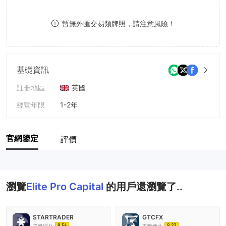
8
暫無外匯交易類牌照，請注意風險！
9
基礎資訊
註冊地區
英國
經營年限
1-2年
公司全稱
Elite Pro Capital, Inc.
官網鑒定
評價
瀏覽
Elite Pro Capital
的用戶還瀏覽了..
STARTRADER
GTCFX
8.56
9.23