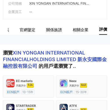
公司簡稱
XIN YONGAN INTERNATIONAL FINANCIALHOLDINGS LIMITED
企業員工
--
評價
業區域
官網鑒定
關係族譜
相關企業
瀏覽
XIN YONGAN INTERNATIONAL
FINANCIALHOLDINGS LIMITED 新永安國際金
融控股有限公司
的用戶還瀏覽了..
EC markets
Neex
9.24
8.63
天眼評分
天眼評分
ECN賬戶
10-15年
ECN賬戶
15-20年
澳大利亞監管
全牌照 (MM)
澳大利亞監管
全牌照 (MM)
主標MT4
主標MT4
STARTRADER
ATFX
8.55
9.21