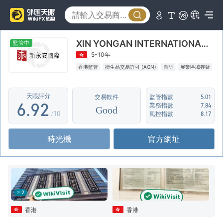
1
4
2
5
XIN YONGAN INTERNATIONAL FINANCIALHOLDINGS LIMITED · 新永安國際金融控股有限公司
3
6
監管中
5-10年
4
7
0
香港監管
衍生品交易許可 (AGN)
自研
展業區域存疑
5
8
1
天眼評分
交易軟件
監管指數
5.01
6
.
9
2
業務指數
7.84
Good
/10
風控指數
8.17
7
3
時光機
官方網址
8
4
9
5
6
2
7
香港
香港