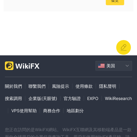
提交
美国
關於我們
|
聯繫我們
|
風險提示
|
使用條款
|
隱私聲明
|
搜索調用
|
企業版(天眼號)
|
官方驗證
|
EXPO
|
WikiResearch
|
VPS使用幫助
|
商務合作
|
地區劃分
您正在訪問的是WikiFX網站。 WikiFX互聯網及其移動端產品是一款
面向全球用戶的企業信息查詢工具。用戶在使用WikiFX產品時，請