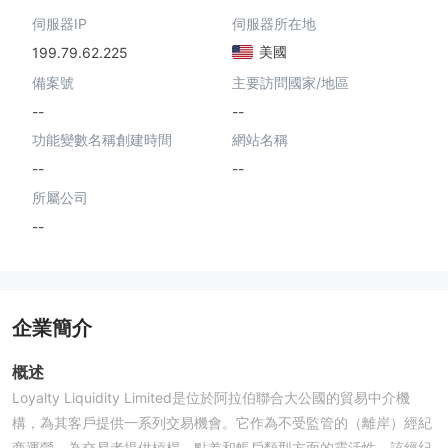
伺服器IP
伺服器所在地
美國
199.79.62.225
備案號
主要訪問國家/地區
--
--
功能變數名稱創建時間
網站名稱
--
--
所屬公司
--
企業簡介
概述
Loyalty Liquidity Limited是位於阿拉伯聯合大公國的貿易中介機
構，為其客戶提供一系列交易機會。它作為不受監管的（離岸）經紀
商運營，為交易者提供槓桿、點差和帳戶類型方面的靈活性。該經紀