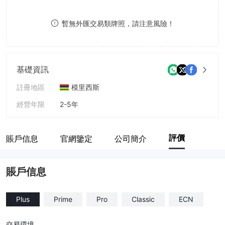
8
8
暫無外匯交易類牌照，請注意風險！
9
9
基礎資訊
註冊地區
模里西斯
經營年限
2-5年
公司全稱
Loyalty Liquidity Limited
評價
賬戶信息
官網鑒定
公司簡介
賬戶信息
Plus
Prime
Pro
Classic
ECN
交易環境
--