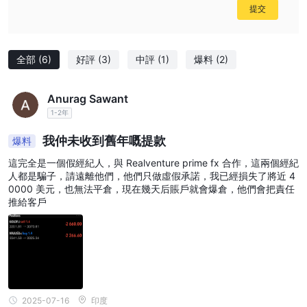
勢的交易者的熱門選擇。
提交
商品： Loyalty Liquidity也允許交易者進入商品市場。大宗商品包括
黃金、石油和農產品等實體商品。商品交易可以作為對沖通貨膨脹或
地緣政治不穩定的工具，並且可以成為多元化投資策略的一個組成部
全部
(6)
好評
(3)
中評
(1)
爆料
(2)
分。
指數：經紀商提供對世界各地各種股票指數的存取。股票指數，如標
Anurag Sawant
準普爾 500 指數或富時 100 指數，代表特定市場中一組股票的表
1-2年
現。交易指數使投資者無需購買個股即可了解廣泛的市場趨勢。
加密貨幣：除了傳統資產之外， Loyalty Liquidity提供加密貨幣交
我仲未收到舊年嘅提款
爆料
易。這包括流行的數位貨幣，如比特幣 (btc)、以太坊 (eth) 等。加
這完全是一個假經紀人，與 Realventure prime fx 合作，這兩個經紀
密貨幣以其高波動性和巨大收益潛力而聞名，吸引了對這一新興資產
人都是騙子，請遠離他們，他們只做虛假承諾，我已經損失了將近 4
0000 美元，也無法平倉，現在幾天后賬戶就會爆倉，他們會把責任
類別感興趣的交易者。
推給客戶
請注意，特定貨幣對、商品、指數和加密貨幣的可用性可能會根據經
紀商的產品而有所不同，並且可能會隨著時間而變化。交易者應檢查
Loyalty Liquidity的網站或聯絡他們的客戶支援以獲取有關可用交易
工具的最新資訊。此外，在進行交易活動之前，徹底研究每種工具並
了解相關風險也至關重要。
帳戶類型
2025-07-16
印度