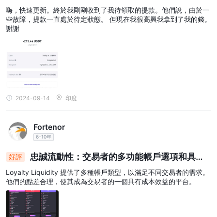
該帳戶不收取佣金，因此是經濟高效的選擇。
嗨，快速更新。終於我剛剛收到了我待領取的提款。他們說，由於一
優質帳戶：
些故障，提款一直處於待定狀態。 但現在我很高興我拿到了我的錢。
Prime 帳戶專為希望在低點差和有競爭力的佣金之間取得平衡的交易
謝謝
者量身定制。其最低成交量為 0.01 手，點差從 2 點起。此帳戶類型
無隔夜利息，提供高達 1:500 的槓桿。 100% 的追加保證金水準和
70% 的停損水準有助於交易者管理風險。優質帳戶持有人為交易支
付最低佣金，適合想要更窄點差同時控製成本的人。
加號帳戶：
2024-09-14
印度
Plus 帳戶專為優先考慮簡單性和易用性的交易者而設計。它提供的
最低交易量為 0.01 手，點差從 2.5 點起。與其他帳戶一樣，它是免
隔夜利息的，並提供高達 1:500 的槓桿。追加保證金水準設定為
Fortenor
100%，強制平倉水準設定為 70%。此外，帳戶持有人的交易無需支
6-10年
付佣金，這使其成為交易者直接且經濟高效的選擇。
忠誠流動性：交易者的多功能帳戶選項和具有
好評
下表總結了每種帳戶類型的主要特徵：
成本效益的點差
Loyalty Liquidity 提供了多種帳戶類型，以滿足不同交易者的需求。
這些帳戶類型為交易者提供了一系列符合其交易目標和偏好的選擇，
他們的點差合理，使其成為交易者的一個具有成本效益的平台。
確保為交易者提供量身定制的交易體驗 Loyalty Liquidity Limited。
槓桿作用
Loyalty Liquidity Limited提供高達 1:500 的最大交易槓桿。槓桿是