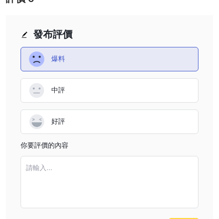
底的盡職調查，以了解相關風險，因為在發生糾紛或欺詐活動時，他
們的法律追索權可能有限。對於投資者來說，重要的是要意識到與不
受監管的經紀人合作的潛在缺點和好處，並根據他們的風險承受能力
發布評價
和財務目標仔細考慮他們的投資選擇。
優點和缺點
爆料
Loyalty Liquidity提供一系列交易機會，但在選擇該經紀商之前必須
考慮其優點和缺點。以下是優缺點的總結：
總之， Loyalty Liquidity為交易者提供多樣化的交易機會以及帳戶類
中評
型和支付方式的靈活性。然而，缺乏監管、有限的教育資源以及不同
的客戶支援品質都是需要考慮的因素。交易者應注意潛在風險，尤其
好評
是在使用高槓桿時。
市集工具
你要評價的內容
Loyalty Liquidity提供多種市場工具，以滿足客戶的交易需求和偏
好。這些工具涵蓋一系列金融資產和市場，為交易者提供充足的機會
請輸入...
來實現投資組合多元化，並有可能從市場波動中獲利。
forex（外匯）：外匯交易的基石 Loyalty Liquidity的供品。它涉及
在全球外匯市場上買賣貨幣對，例如歐元/美元或英鎊/日圓。該市場
以其高流動性和全天候可用性而聞名，使其成為希望推測貨幣價格走