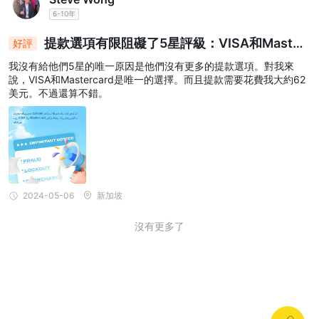
戶、優質帳戶和增強帳戶，點差可能會略有擴大，從 1 點開始逐漸
6-10年
增加至 2.5 點。這種多元化的點差結構迎合了不同交易風格和風險
提款選項有限阻礙了5星評級：VISA和Master
好評
承受程度的交易者。
card用戶需支付高額費用
佣金：經紀商收取佣金的方式也根據所選帳戶類型的不同而有所不
我沒有給他們5星的唯一原因是他們沒有更多的提款選項。對我來
同。例如，ECN帳戶收取最低佣金，這可能是看重超低點差並願意
說，VISA和Mastercard是唯一的選擇。而且提款需要花費我大約62
美元。不過還算不錯。
為每筆交易支付佣金的交易者的首選。另一方面，經典帳戶和專業帳
戶沒有佣金，適合喜歡經濟高效的交易體驗且無需額外交易費用的交
易者。 Prime 帳戶在提供具競爭力的點差的同時，也產生最低的佣
金。最後，Plus帳戶不收取佣金，並專注於交易的簡單性和直接性。
總之， Loyalty Liquidity Limited為交易者提供了根據其特定交易偏
好靈活選擇帳戶類型的能力，無論是低點差含佣金、無佣金點差稍
2024-05-06
新加坡
寬，還是兩者之間的平衡。這種方法允許交易者根據個人策略和目標
調整交易成本，從而增強他們的整體交易體驗。交易者在選擇最適合
沒有更多了
自己需求的帳戶類型時，應仔細考慮自己的交易風格和成本考量。
付款方式
Google Pay：Google 為 Android 用戶提供的數位錢包，支援安全
的店內和線上支付。
Visa：全球接受的支付卡網絡，由銀行發行，支援多種形式的交易。