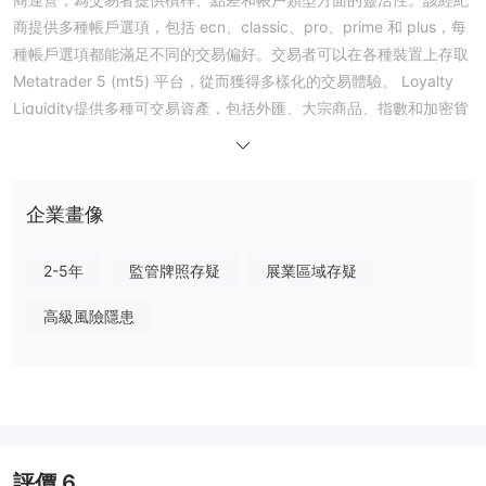
商提供多種帳戶選項，包括 ecn、classic、pro、prime 和 plus，每
種帳戶選項都能滿足不同的交易偏好。交易者可以在各種裝置上存取
Metatrader 5 (mt5) 平台，從而獲得多樣化的交易體驗。 Loyalty
Liquidity提供多種可交易資產，包括外匯、大宗商品、指數和加密貨
幣，為交易者提供充足的選擇來實現投資組合多元化。
雖然經紀人接受谷歌支付、Visa、蘋果支付、萬事達卡、skrill、
discover 和比特幣等流行的支付方式，但它不提供教育工具或資
企業畫像
源。客戶支援可以透過電話和電子郵件獲得，但品質可能會有所不
同，因此交易者在接觸之前必須仔細考慮所有方面 Loyalty
Liquidity。
2-5年
監管牌照存疑
展業區域存疑
規定
高級風險隱患
Loyalty Liquidity是在投資領域運作的金融中介機構，屬於不受監管
的經紀人類別。不受監管的經紀商，也稱為不受監管或離岸經紀商，
在傳統金融監管機構（例如美國證券交易委員會（SEC）或英國金融
行為監管局（FCA））的職權範圍之外運作。這些經紀商通常提供廣
泛的投資產品和服務，但不遵守受監管同行的嚴格監管標準和監督。
因此，選擇與不受監管的經紀商合作的投資者應謹慎行事，並進行徹
評價
6