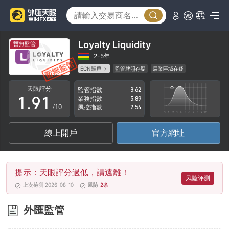
4
5
6
Loyalty Liquidity
暫無監管
7
2-5年
ECN賬戶
監管牌照存疑
展業區域存疑
0
8
0
高級風險隱患
天眼評分
監管指數
3.62
1
.
9
1
業務指數
5.89
/10
風控指數
2.54
2
2
線上開戶
官方網址
3
3
4
4
提示：天眼評分過低，請遠離！
5
5
风险评测
上次檢測 2026-08-10
風險
2
条
6
6
外匯監管
7
7