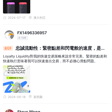
外匯和差價合約交易的關鍵特徵，它允許交易者以相對較少的資金控
制市場上較大的部位。使用 1:500 的槓桿，交易者可以放大價格波
動的風險，從而可能增加利潤和損失。
2024-07-17
澳大利亞
雖然高槓桿對於了解如何有效管理風險的經驗豐富的交易者來說是有
利的，但它也伴隨著風險的增加。交易者在使用高槓桿時必須謹慎行
FX1496336957
事，因為如果不謹慎管理，可能會導致重大損失。
6-10年
Loyalty Liquidity Limited高槓桿的提供使交易者可以靈活地選擇適
合其交易策略和風險承受能力的槓桿水平，但交易者充分理解槓桿的
忠誠流動性：緊密點差和閃電般的速度，是剃
好評
含義並負責任地使用它很重要。交易者應考慮風險管理技術，例如設
頭匠的夢想
Loyalty Liquidity對我的快速交易策略來說非常完美。緊密的點差和
置停損單和限制部位規模，以減輕高槓桿的潛在負面影響。
快速執行意味著我可以快速進出交易，而不必擔心滑點問題。
點差和佣金
Loyalty Liquidity Limited提供靈活的點差和佣金結構，具體取決於
交易者選擇的特定交易帳戶。這種方法允許交易者選擇符合其交易偏
好和成本考慮的帳戶類型。
點差：點差，或說買價和賣價之間的差額，在不同地區有所不同
Loyalty Liquidity Limited的帳戶類型。該經紀商在其 ECN 帳戶上
2024-06-18
新西蘭
提供低至 0.1 點的點差，使其成為優先考慮窄點差和快速執行的交易
者的理想選擇。隨著交易者轉向其他帳戶類型，如經典帳戶、專業帳
Steve Wong