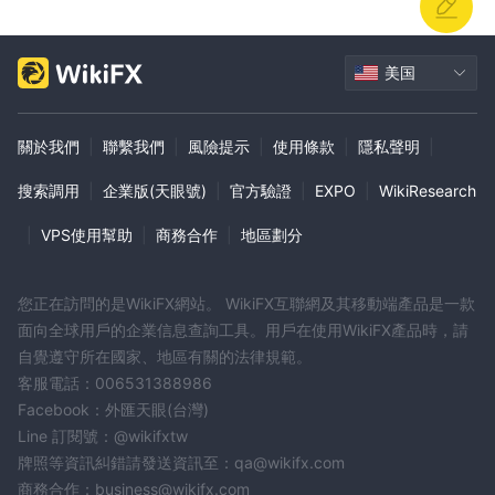
Apple Pay：Apple 針對 iOS 裝置的行動支付服務，提供安全的非接
觸式支付。
萬事達卡：類似 Visa 的主要支付卡網絡，廣泛接受信用卡、金融卡
美国
和預付卡。
Skrill：用於安全線上購買和轉帳的數位錢包和線上支付平台。
關於我們
|
聯繫我們
|
風險提示
|
使用條款
|
隱私聲明
|
Discover：一家總部位於美國的信用卡公司，提供現金回饋獎勵，
並在美國廣泛使用。
搜索調用
|
企業版(天眼號)
|
官方驗證
|
EXPO
|
WikiResearch
比特幣：一種用於線上交易的去中心化數位貨幣，以其匿名和低費用
|
VPS使用幫助
|
商務合作
|
地區劃分
的性質而聞名。
交易平台
MT5 for Windows：適用於Windows電腦的綜合交易平台，提供存
您正在訪問的是WikiFX網站。 WikiFX互聯網及其移動端產品是一款
取各種金融市場和先進的交易工具。
面向全球用戶的企業信息查詢工具。用戶在使用WikiFX產品時，請
Android 版 MT5：適用於 Android 裝置的行動交易應用程序，可隨
自覺遵守所在國家、地區有關的法律規範。
時隨地存取即時市場數據、互動式圖表和交易工具。
客服電話：006531388986
MT5 for MacBook：針對macOS進行了最佳化，該平台為Mac用戶
Facebook：外匯天眼(台灣)
提供與Windows版本相同的強大交易功能。
Line 訂閱號：@wikifxtw
iOS 版 MT5：專為 Apple 裝置（包括 iPhone 和 iPad）量身定制，
牌照等資訊糾錯請發送資訊至：qa@wikifx.com
讓交易者能夠輕鬆地在 iOS 裝置上執行交易並存取市場資料。
商務合作：business@wikifx.com