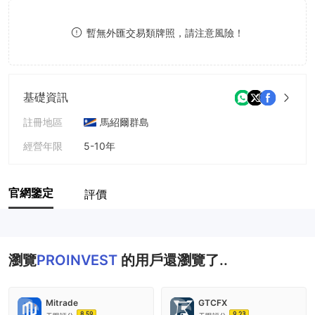
9
7
9
暫無外匯交易類牌照，請注意風險！
8
9
基礎資訊
註冊地區
馬紹爾群島
經營年限
5-10年
公司全稱
AAA Global Limited
官網鑒定
評價
瀏覽
PROINVEST
的用戶還瀏覽了..
Mitrade
GTCFX
8.59
9.23