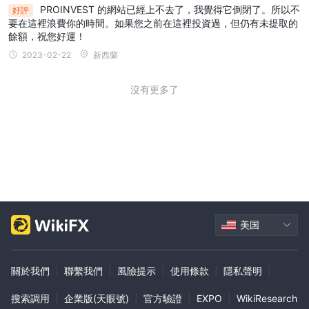
PROINVEST 的網站已經上不去了，我覺得它倒閉了。所以不
好評
要在這裡浪費你的時間。如果您之前在這裡投資過，但仍有未提取的
餘額，祝您好運！
2023-02-22
新西蘭
沒有更多了
美国
關於我們
|
聯繫我們
|
風險提示
|
使用條款
|
隱私聲明
|
搜索調用
|
企業版(天眼號)
|
官方驗證
|
EXPO
|
WikiResearch