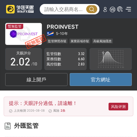
PROINVEST
暫無監管
0
0
5-10年
監管牌照存疑
展業區域存疑
高級風險隱患
1
1
天眼評分
監管指數
3.32
2
.
0
2
業務指數
6.60
/10
風控指數
2.83
3
1
3
線上開戶
官方網址
4
2
4
5
3
5
提示：天眼評分過低，請遠離！
6
4
6
风险评测
上次檢測 2026-08-08
風險
2
条
7
5
7
外匯監管
8
6
8