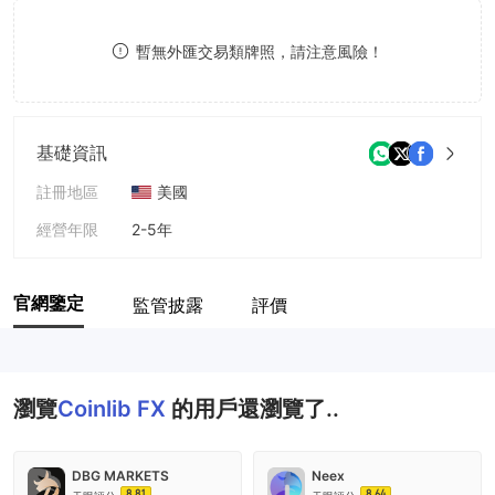
8
8
暫無外匯交易類牌照，請注意風險！
9
9
基礎資訊
註冊地區
美國
經營年限
2-5年
公司全稱
Coinlib International Ltd
官網鑒定
監管披露
評價
瀏覽
Coinlib FX
的用戶還瀏覽了..
DBG MARKETS
Neex
8.81
8.64