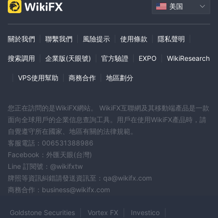
美国
關於我們
|
聯繫我們
|
風險提示
|
使用條款
|
隱私聲明
|
搜索調用
|
企業版(天眼號)
|
官方驗證
|
EXPO
|
WikiResearch
|
VPS使用幫助
|
商務合作
|
地區劃分
您正在訪問的是WikiFX網站。 WikiFX互聯網及其移動端產品是一款
面向全球用戶的企業信息查詢工具。用戶在使用WikiFX產品時，請
自覺遵守所在國家、地區有關的法律規範。
客服電話：006531388986
Facebook：外匯天眼(台灣)
Line 訂閱號：@wikifxtw
牌照等資訊糾錯請發送資訊至：qa@wikifx.com
商務合作：business@wikifx.com
Goldstone Securities
Vortex FX
Investico