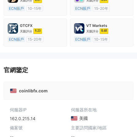
天眼評分
天眼評分
ECN賬戶
10-15年
ECN賬戶
15-20年
澳大利亞監管
全牌照 (MM)
澳大利亞監管
全牌照 (MM)
主標MT4
主標MT4
GTCFX
VT Markets
9.23
8.68
天眼評分
天眼評分
ECN賬戶
15-20年
ECN賬戶
10-15年
英國監管
全牌照 (MM)
澳大利亞監管
全牌照 (MM)
主標MT4
主標MT4
官網鑒定
coinlibfx.com
伺服器IP
伺服器所在地
美國
162.0.215.14
備案號
主要訪問國家/地區
--
--