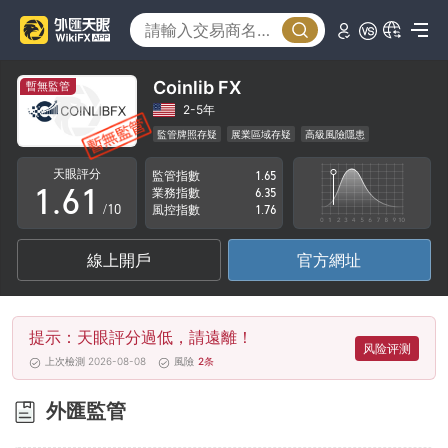
1
2
3
Coinlib FX
暫無監管
4
2-5年
監管牌照存疑
展業區域存疑
高級風險隱患
0
5
0
天眼評分
監管指數
1.65
1
.
6
1
業務指數
6.35
/10
風控指數
1.76
2
7
2
線上開戶
官方網址
3
8
3
4
9
4
提示：天眼評分過低，請遠離！
5
5
风险评测
上次檢測 2026-08-08
風險
2
条
6
6
外匯監管
7
7