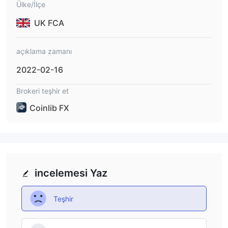
Ülke/İlçe
UK FCA
açıklama zamanı
2022-02-16
Brokeri teşhir et
Coinlib FX
incelemesi Yaz
Teşhir