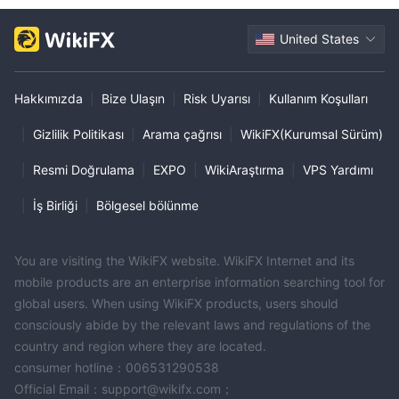
United States
Hakkımızda
|
Bize Ulaşın
|
Risk Uyarısı
|
Kullanım Koşulları
|
Gizlilik Politikası
|
Arama çağrısı
|
WikiFX(Kurumsal Sürüm)
|
Resmi Doğrulama
|
EXPO
|
WikiAraştırma
|
VPS Yardımı
|
İş Birliği
|
Bölgesel bölünme
You are visiting the WikiFX website. WikiFX Internet and its
mobile products are an enterprise information searching tool for
global users. When using WikiFX products, users should
consciously abide by the relevant laws and regulations of the
country and region where they are located.
consumer hotline：006531290538
Official Email：support@wikifx.com；