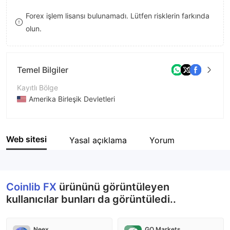
8
8
Forex işlem lisansı bulunamadı. Lütfen risklerin farkında
olun.
9
9
Temel Bilgiler
Kayıtlı Bölge
Amerika Birleşik Devletleri
İşletme Dönemi
2-5 yıl
Web sitesi
Yasal açıklama
Yorum
Şirket Adı
Coinlib International Ltd
Coinlib FX
ürününü görüntüleyen
kullanıcılar bunları da görüntüledi..
Neex
GO Markets