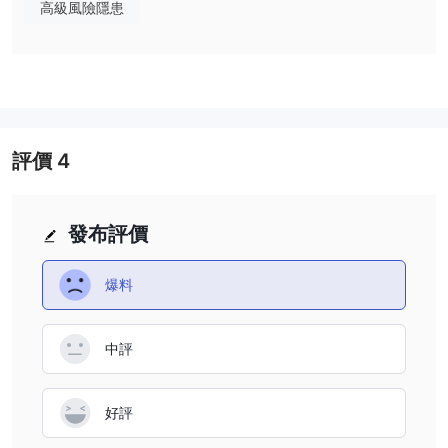
高級風險隱患
點差和佣金
Power FunctionCaptial 宣傳其提供浮動點差，但未指定特定工具的
詳細點差。
交易平台可用
當談到可用的交易平台時， Power Function令我們驚訝的是，
Captial 提供了 mt5 交易平台。 Power Function captial mt5 可在
評價
4
台式機、ios 和安卓設備上使用。
存取款
Power Functioncapital 只提到它支持銀行電彙和信用卡，供交易者
發布評價
為他們的賬戶注資。沒有關於存款和取款的進一步信息。一些其他流
行的支付方式，如 paypal、skrill、neteller，不可用。
爆料
客戶支持
Power Functioncapital 提供糟糕的客戶支持服務。雖然它的網站上
有“whatsapp”和“line”的標誌，但是點擊這些標誌卻沒有任何反應，
中評
很奇怪。更糟糕的是，甚至沒有可供客戶使用的電話號碼或電子郵件
地址。
好評