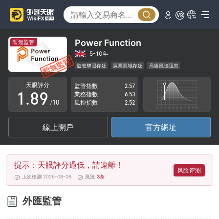
3
4
4
5
5
6
Power Function
暫無監管
6
7
5-10年
監管牌照存疑
展業區域存疑
高級風險隱患
0
7
8
天眼評分
監管指數
2.57
1
.
8
9
業務指數
6.53
/10
風控指數
2.52
2
9
線上開戶
官方網址
3
4
提示：天眼評分過低，請遠離！
5
风险评测
上次檢測 2026-08-06
風險
3
条
6
外匯監管
7