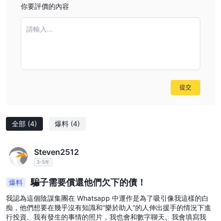
你要評價的內容
請輸入...
提交
全部
(4)
爆料
(4)
Steven2512
3-5年
騙子需要償還他們欠下的債！
爆料
我認為這個陰謀集團在 Whatsapp 中運作是為了吸引像我這樣的白
痴，他們想要在幾乎沒有知識和“樂於助人”的人伸出援手的情況下進
行投資。我有發生的事情的照片，我也會和數字聊天。我會填寫我