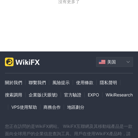
沒有更多了
美国
關於我們
|
聯繫我們
|
風險提示
|
使用條款
|
隱私聲明
|
搜索調用
|
企業版(天眼號)
|
官方驗證
|
EXPO
|
WikiResearch
|
VPS使用幫助
|
商務合作
|
地區劃分
您正在訪問的是WikiFX網站。 WikiFX互聯網及其移動端產品是一款
面向全球用戶的企業信息查詢工具。用戶在使用WikiFX產品時，請