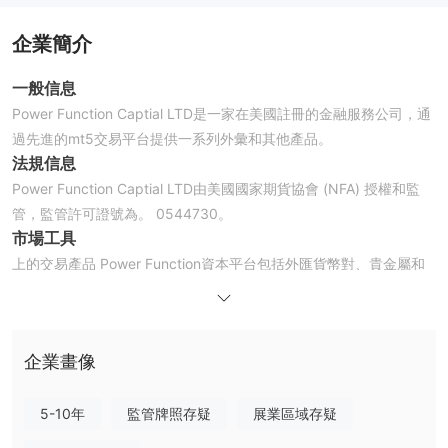
企業簡介
一般信息
Power Function Captial LTD是一家在美國註冊的金融服務公司，通
過先進的mt5交易平台提供一系列外彙和其他產品。
法規信息
Power Function Captial LTD由美國國家期貨協會 (NFA) 授權和監
管，監管許可證號為。 0544730。
市場工具
上的交易產品 Power Function資本平台包括外匯貨幣對、貴金屬和
能源。
最低存款
當談到最低存款時， Power Function capital 沒有把這部分說清
企業畫像
楚。
槓桿作用
外匯交易的最大交易槓桿高達1:100，可以滿足大多數交易者的交易
5-10年
監管牌照存疑
展業區域存疑
策略。