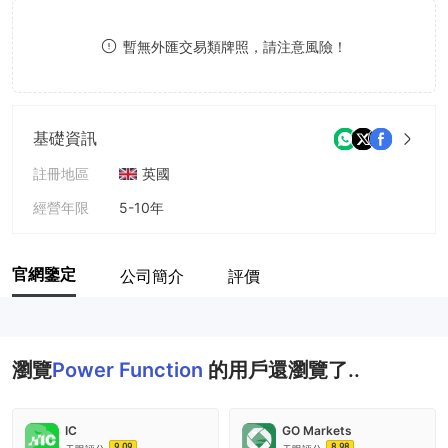
8
暫無外匯交易類牌照，請注意風險！
9
基礎資訊
註冊地區
英國
經營年限
5-10年
公司全稱
Power Function Captial LTD
官網鑒定
公司簡介
評價
瀏覽
Power Function
的用戶還瀏覽了..
IC
GO Markets
9.09
8.98