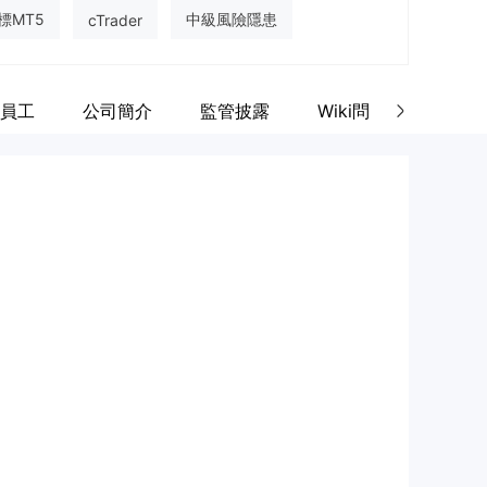
標MT5
中級風險隱患
cTrader
員工
公司簡介
監管披露
Wiki問答
評價