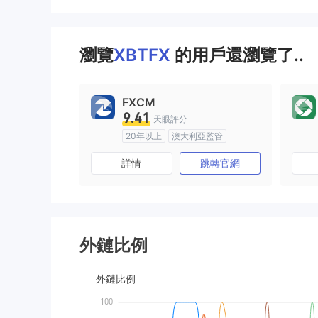
瀏覽
XBTFX
的用戶還瀏覽了..
FXCM
9.41
天眼評分
20年以上
澳大利亞監管
全牌照 (MM)
主標MT4
詳情
跳轉官網
外鏈比例