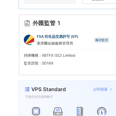
5
2
9
6
3
外匯監管
1
7
4
FSA 衍生品交易許可 (EP)
離岸監管
塞席爾金融服務管理局
8
5
持牌機構：XBTFX (SC) Limited
9
6
監管證號：SD169
7
VPS Standard
立即開通
8
不限任何交易商帳戶
9