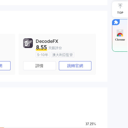
TOP
Chrome
DecodeFX
8.55
天眼評分
5-10年
澳大利亞監管
)
全牌照 (MM)
主標MT4
網
詳情
跳轉官網
37.25%