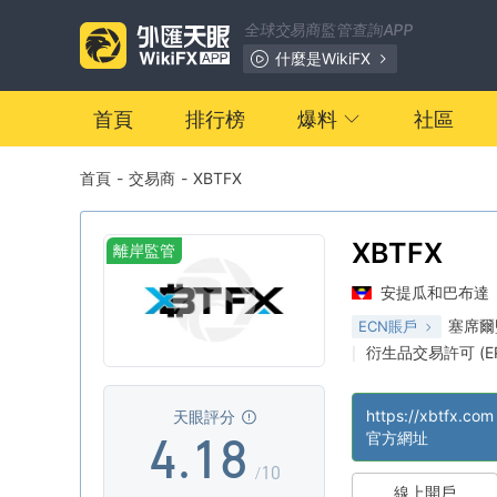
1
全球交易商監管查詢APP
2
什麼是WikiFX
3
首頁
排行榜
爆料
社區
首頁
-
交易商
-
XBTFX
0
4
1
5
XBTFX
離岸監管
安提瓜和巴布達
2
6
塞席爾
ECN賬戶
衍生品交易許可 (E
|
3
0
7
中級風險隱患
離
|
|
https://xbtfx.com
天眼評分
4
.
1
8
官方網址
/10
線上開戶