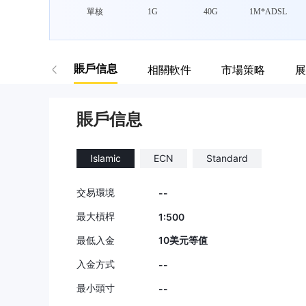
單核
1G
40G
1M*ADSL
賬戶信息
相關軟件
市場策略
展
賬戶信息
Islamic
ECN
Standard
交易環境
--
最大槓桿
1:500
最低入金
10美元等值
入金方式
--
最小頭寸
--