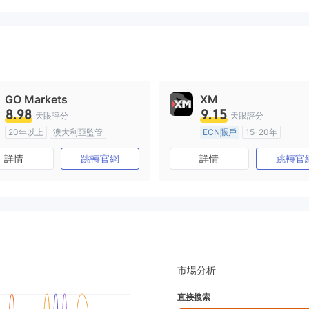
GO Markets
XM
8.98
9.15
天眼評分
天眼評分
20年以上
澳大利亞監管
ECN賬戶
15-20年
全牌照 (MM)
cTrader
澳大利亞監管
全牌照 (MM
詳情
跳轉官網
詳情
跳轉官
主標MT4
市場分析
直接搜索