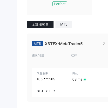
Perfect
全部服務器
MT5
XBTFX-MetaTrader5
MT5
7
國家/地區
杠杆
--
--
伺服器IP
Ping
185.***.209
68 ms
XBTFX LLC