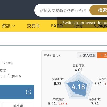
搜索
Switch to browser defau
資訊
交易商
EXPO
行情
加入/認領
評分指數
|
5-10年
監管指數
4.02
監管
P)
主標MT5
|
技術指數
風控
岸監管
8.33
5.81
/
1
4.18
聲譽指數
業務指數
5.04
7.54
/
0.66
時光機