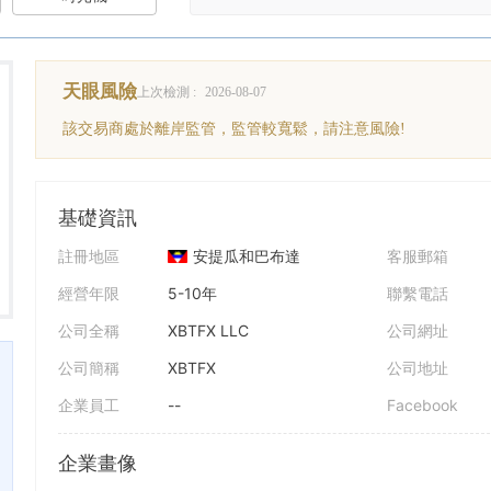
天眼風險
上次檢測 :
2026-08-07
該交易商處於離岸監管，監管較寬鬆，請注意風險!
基礎資訊
註冊地區
安提瓜和巴布達
客服郵箱
經營年限
5-10年
聯繫電話
公司全稱
XBTFX LLC
公司網址
公司簡稱
XBTFX
公司地址
企業員工
--
Facebook
企業畫像