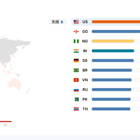
美國
US
GG
NG
IN
DE
BR
VN
RU
PK
TH
10