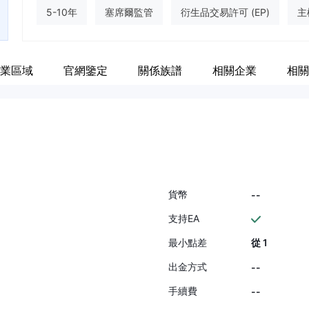
5-10年
塞席爾監管
衍生品交易許可 (EP)
主
離岸監管
業區域
官網鑒定
關係族譜
相關企業
相關
貨幣
--
支持EA
最小點差
從 1
出金方式
--
手續費
--