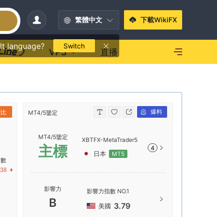
繁體中文
下載WikiFX
lt language?
Switch
VPS
直播
爆料
對比
MT4/5鑒定
MT4/5鑒定
MT4/5鑒定
XBTFX-MetaTrader5
主標
4
日本
MT5
指數
.38
服務器
影響力
影響力指數 NO.1
XBTFX-
B
3.79
美國
服務器