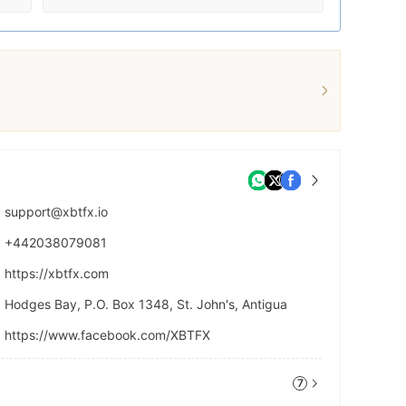
support@xbtfx.io
+442038079081
https://xbtfx.com
Hodges Bay, P.O. Box 1348, St. John's, Antigua
https://www.facebook.com/XBTFX
7