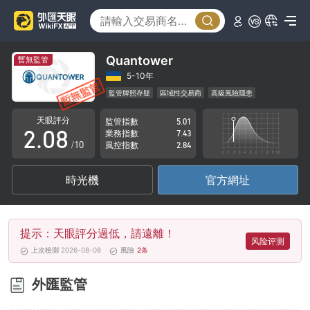
3
4
5
Quantower
暫無監管
0
6
5-10年
監管牌照存疑
區域性交易商
高級風險隱患
1
7
天眼評分
監管指數
5.01
2
.
0
8
業務指數
7.43
/10
風控指數
2.84
3
1
9
時光機
官方網址
4
2
5
3
提示：天眼評分過低，請遠離！
6
4
风险评测
上次檢測 2026-08-08
風險
2
条
7
5
外匯監管
8
6