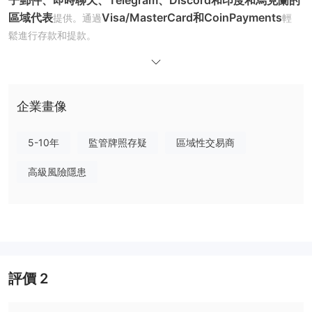
子郵件、即時聊天、Telegram、Discord和印度和烏克蘭的
區域代表
Visa/MasterCard和CoinPayments
提供。通過
輕
鬆進行存款和提款。
除了其交易功能外，Quantower还提供额外服务，如市场见解的博
客，与各种实体连接的B2B解决方案，以及社区增长的推荐计划。
监管状况
企業畫像
Quantower作为一个不受监管的交易平台运营。
缺乏监管可能导致责任不足，金融实体可能在不符合行业规范的情况
5-10年
監管牌照存疑
區域性交易商
下运作，可能影响其服务的可靠性。
高級風險隱患
优缺点
優點：
卓越的图表和分析
: Quantower为交易者提供一套图表工具，允许
在时间框架、技术指标和图表类型上灵活选择，促进卓越的定制化，
以配合独特的交易策略。
快速准确的订单执行
：专注于流畅交易，Quantower 确保快速准
評價
2
确的订单执行，强调透明度、安全性和灵活的执行选项，为交易者提
供高效交易执行所需的功能。