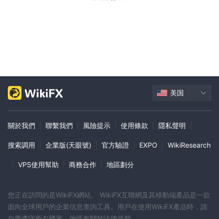
如何開立帳戶？
在Quantower开设账户是一个简单的过程，可以在线完成，只需几
分钟。以下是涉及的步骤：
访问Quantower网站，点击“创建Quantower账户”。
填寫在線申請表格：
表格將要求您提供個人信息。請確保您隨身
攜帶身份證明文件（護照或身份證）和地址證明以供上傳。
資金存入：
美国
Quantower 提供多種存款方式，包括銀行轉帳、信用
卡/借記卡和電子錢包。選擇您偏好的方式，按照說明完成存款。
驗證您的帳戶：
一旦您的帳戶有資金，您需要驗證您的身份和地
關於我們
|
聯繫我們
|
風險提示
|
使用條款
|
隱私聲明
|
址。通常需要提交身份證件的掃描副本和地址證明。
開始交易：
一旦您的帳戶通過驗證，您就可以探索Quantower交易
搜索調用
|
企業版(天眼號)
|
官方驗證
|
EXPO
|
WikiResearch
平台並開始進行交易。
|
VPS使用幫助
|
商務合作
|
地區劃分
存款與提款
解锁完整的Quantower功能是一个具有灵活付款选项的过程。
您正在訪問的是WikiFX網站。 WikiFX互聯網及其移動端產品是一款
選擇方便且廣泛接受的Visa或MasterCard通過網站的價格頁面直接
面向全球用戶的企業信息查詢工具。用戶在使用WikiFX產品時，請
購買您的Quantower許可證。這些值得信賴的信用卡選項提供了一
自覺遵守所在國家、地區有關的法律規範。