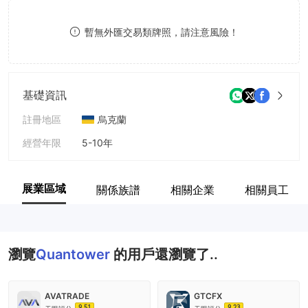
9
7
暫無外匯交易類牌照，請注意風險！
8
9
基礎資訊
註冊地區
烏克蘭
經營年限
5-10年
公司全稱
Quantower
展業區域
關係族譜
相關企業
相關員工
瀏覽
Quantower
的用戶還瀏覽了..
AVATRADE
GTCFX
9.51
9.23