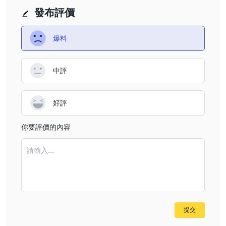
可交易期权
：专为期权交易者量身定制，Quantower提供了期权
發布評價
链、期权希腊字母和策略等基本功能，全部在用户友好的界面内，帮
助交易者做出明智的决策，实现其期权交易目标。
爆料
靈活的界面
: Quantower的界面以其出色的自定義選項脫穎而出，
包括面板綁定、分組以及將配置保存為模板的功能，為交易者提供高
中評
度適應性和個性化的交易環境。
同時多經紀交易
: 交易者可以同時與多個經紀人建立聯繫，增強靈
活性，並允許多元化的交易策略和投資組合管理。
好評
缺點：
有限的教育资源
: Quantower只支持在其网页上发布博客，可能缺
你要評價的內容
乏全面的教育资源，这可能是寻求深入学习材料和教程的交易者的一
个缺点。
請輸入...
缺乏移动应用程序：
没有专门的移动应用程序可能会成为偏好或
需要在移动中监视和执行交易的交易者的缺点。
未受监管平台
: 作为一个未受监管的平台，Quantower可能会引起
交易者的关注，他们更注重在受监管平台上进行交易以获得额外的安
提交
全性和监督。