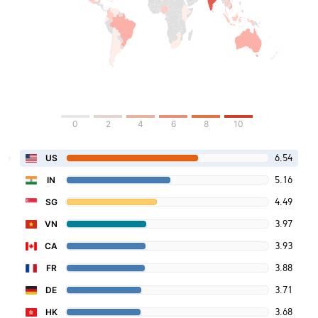
0
2
4
6
8
10
6.54
US
5.16
IN
4.49
SG
3.97
VN
3.93
CA
3.88
FR
3.71
DE
3.68
HK