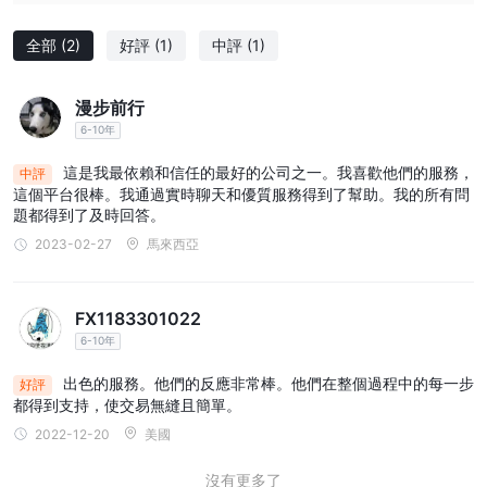
市场工具
全部
(2)
好評
(1)
中評
(1)
Quantower提供一系列市场工具，满足各种金融市场交易者的需
求。以下是平台上每种市场工具的主要特点介绍：
外匯
: Quantower 提供了進入外匯市場的途徑，讓交易者參與貨幣
漫步前行
交易。用戶可以利用各種貨幣對的波動，參與世界上最大的金融市
6-10年
場。
這是我最依賴和信任的最好的公司之一。我喜歡他們的服務，
中評
加密貨幣
：該平台支持各種加密貨幣，使交易者能夠在動態和快速
這個平台很棒。我通過實時聊天和優質服務得到了幫助。我的所有問
發展的加密市場中進行導航。用戶可以交易流行的加密貨幣，如比特
題都得到了及時回答。
幣、以太坊等，利用價格波動和市場趨勢。
2023-02-27
馬來西亞
期貨
：Quantower上提供了期貨交易，讓用戶可以交易標準化的商
品、指數和金融工具合約。交易者可以利用價格波動並有效管理期貨
FX1183301022
市場的風險。
6-10年
股票
: Quantower 促进股票交易，提供对各种股票的访问。交易者
可以买卖上市公司的股票，根据基本和技术分析做出明智的投资决
出色的服務。他們的反應非常棒。他們在整個過程中的每一步
好評
策。
都得到支持，使交易無縫且簡單。
選項:
Quantower 支持期權交易，為交易者提供買賣期權合約的能
2022-12-20
美國
力。該平台提供期權鏈、期權希臘字母和各種策略等功能，使用戶能
沒有更多了
夠實施高級期權交易策略。