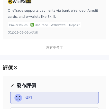
WikiFX
回答
交易量的能力。OneTrade的專業帳戶的一個主要特點是提供的槓
OneTrade supports payments via bank wire, debit/credit
桿。對於專業客戶，OneTrade的槓桿可以高達500:1。這使得專業
cards, and e-wallets like Skrill.
交易者能夠進行大量交易並潛在地放大他們的利潤。然而，這樣高的
槓桿也帶來了增加的風險因素，因此更適合有經驗的交易者。
Broker Issues
OneTrade
Withdrawal
Deposit
美國
2025-06-09
如何開設OneTrade的帳戶？
開設一個帳戶與OneTrade涉及以下步驟：
1. 访问 OneTrade 的官方网站：
沒有更多了
与 OneTrade 开设交易账户的
第一步是访问他们的官方网站。
2. 尋找並點擊「開立帳戶」：
進入網站後，尋找並點擊「開立
帳戶」按鈕。
評價
3
3. 填寫個人資料：
您將被引導至一個註冊表格。在這裡，輸入您
的個人詳細資料，包括姓名、電子郵件地址、電話號碼、出生日期和
居住國家。
發布評價
4. 完成金融问卷：
在填写个人详细信息后，完成金融问卷，您需
要提供更具体的财务状况和交易经验信息。这是为了确定最适合您财
爆料
务能力和交易经验的账户类型。
5. 選擇帳戶類型：
根據您的交易經驗和知識，選擇標準帳戶或專