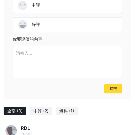
中評
業帳戶。
6. 提交文件进行验证：
您需要提交一些文件来验证您的身份和地
址。通常，这将是一份政府颁发的身份证明和最近的水电费账单或银
好評
行对账单，显示您的全名和居住地址。
7. 存入初始资金：
一旦您的文件已经验证，并且您的账户已经获
你要評價的內容
得批准，下一步是将初始资金存入您的账户。OneTrade要求最低存
款金额为100美元。您可以通过多种方式进行存款，包括银行电汇、
請輸入...
借记/信用卡和一些电子钱包。
8. 帳戶設置：
資金已存入，您的帳戶已設置完成，準備好進行交
易。您可以自由登錄您的帳戶，開始探索平台，並進行第一筆交易。
请记住，由于不同的法规，账户开立流程可能因国家而异。请仔细阅
提交
读提供的说明和信息。
杠杆
全部
(3)
中評
(2)
爆料
(1)
根据账户类型的不同，OneTrade提供不同的最大杠杆比例。对于零
售客户，提供的最大杠杆比例为30:1。然而，对于专业账户持有
人，OneTrade提供更高的杠杆比例，最高可达500:1。这种高杠杆
RDL
比例使专业交易者能够用相对较少的资金控制大量头寸。然而，值得
3-5年