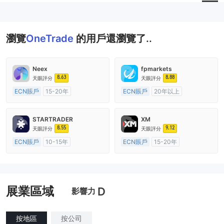
瀏覽
OneTrade
的用戶還瀏覽了..
Neex
fpmarkets
8.63
8.88
天眼評分
天眼評分
ECN賬戶
15-20年
ECN賬戶
20年以上
澳大利亞監管
全牌照 (MM)
澳大利亞監管
全牌照 (MM)
主標MT4
主標MT4
STARTRADER
XM
8.55
9.12
天眼評分
天眼評分
ECN賬戶
10-15年
ECN賬戶
15-20年
澳大利亞監管
全牌照 (MM)
澳大利亞監管
全牌照 (MM)
主標MT4
主標MT4
展業區域
D
影響力
按地區
按公司