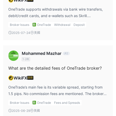
週五天透過電子郵件、電話和即時聊天來協助交易者的問題和疑慮。
5. 支援MetaTrader 4：
這個平台在業界中享有很高的聲譽，提
OneTrade supports withdrawals via bank wire transfers,
供了一系列複雜而直觀的功能，吸引了各種經驗水平的交易者。
debit/credit cards, and e-wallets such as Skrill.
OneTrade的缺点：
Withdrawals made by card are limited to the original
Broker Issues
OneTrade
Withdrawal
Deposit
1. 浮動點差：
OneTrade 提供從1.5點差開始的浮動點差。這意味
deposit amount within 30 days.
美國
2025-07-24
著點差有時可能比其他經紀商提供的固定點差競爭力較低。
2. 高杠杆风险：
虽然为专业客户提供高杠杆可能带来更高的潜在
利润，但也存在相当大的风险，因为如果市场朝着交易者的头寸方向
移动，可能会导致巨额亏损。
Mohammed Mazhar
3. 缺乏周末支援：
該經紀商在週末期間不提供客戶支援。在此期
1-2年
間出現的任何問題必須等待到下一個工作週。
What are the detailed fees of OneTrade broker?
4. 交易知識不完整：
雖然提供了教育資源，但初學者交易者可能
WikiFX
回答
仍然覺得這些資訊不足以完全理解金融市場的複雜性。
5. 提款条件不明确：
并未明确指出OneTrade是否对提款收取任
OneTrade’s main fee is its variable spread, starting from
何费用，这可能会对交易者的整体盈利能力产生影响。
1.5 pips. No commission fees are mentioned. The broker
does not clearly specify any other charges, such as swaps
市场工具
Broker Issues
OneTrade
Fees and Spreads
or inactivity fees.
OneTrade为其客户提供广泛的市场工具和金融服务。
美國
2025-06-29