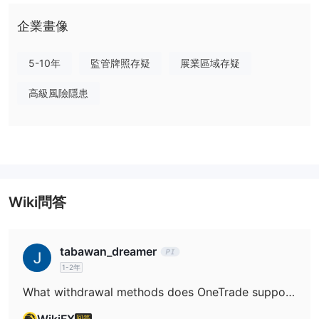
监管机构
企業畫像
目前，OneTrade受到金融行为监管局（FCA）的监管。然而，需要
可疑克隆
注意的是，它目前的状态被列为“
”。与OneTrade相关的许
5-10年
監管牌照存疑
展業區域存疑
可证类型是投资咨询许可证。监管监督由英国进行，具体的许可证号
码是537787。
高級風險隱患
优点和缺点
OneTrade的优点：
1. 多元化的可交易资产：
OneTrade为用户提供了广泛的可交易
资产，包括外汇、股票、指数和加密货币。这为交易者提供了自由和
灵活性，使其能够分散投资组合并在不同市场中寻找机会。
Wiki問答
2. 可存取的最低存款：
只需最低存款100美元，OneTrade使得许
多交易者，包括资金有限的交易者，都能开始交易并参与金融市场。
3. 專業客戶高槓桿：
tabawan_dreamer
對於專業客戶，OneTrade 提供高達500:1
的槓桿。這使得具備足夠知識和風險承受能力的交易者有可能放大他
1-2年
們的交易利潤。
What withdrawal methods does OneTrade support?
4. 24/5客戶支援：
OneTrade擁有強大的客戶支援系統。他們每
WikiFX
回答