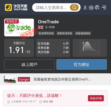
4
5
6
OneTrade
暫無監管
7
5-10年
監管牌照存疑
展業區域存疑
高級風險隱患
0
8
0
天眼評分
監管指數
4.29
1
.
9
1
業務指數
7.08
/10
風控指數
2.40
2
2
線上開戶
官方網址
3
3
4
4
英國倫敦實地探訪外匯交易商OneTrade 不存在展業場所
Danger
5
5
提示：天眼評分過低，請遠離！
6
6
风险评测
上次檢測 2026-08-07
風險
3
条
7
7