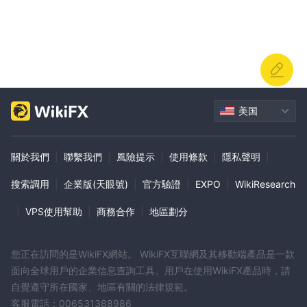
源。然而，OneTrade在一些方面可能需要改进。其中一些包括目前
周末客户支持不可用，关于他们是否支持MetaTrader 5的具体信息
缺乏，监管情况不明确，以及可能与提款方式相关的费用不明确。尽
管如此，总体而言，OneTrade似乎提供了一套全面的工具和资源，
可以满足各种交易需求。
常见问题
美国
問：我可以用OneTrade交易哪些金融工具？
A: OneTrade 允許在外匯、股票、指數和加密貨幣上進行交易。
問：我如何在OneTrade開設帳戶？
關於我們
|
聯繫我們
|
風險提示
|
使用條款
|
隱私聲明
|
A: 您可以通过访问他们的网站，填写个人详细信息的注册表格，并
搜索調用
|
企業版(天眼號)
|
官方驗證
|
EXPO
|
WikiResearch
存入最低100美元来开设账户。
問：OneTrade有哪些不同類型的帳戶可供選擇？
|
VPS使用幫助
|
商務合作
|
地區劃分
A: OneTrade為初學者提供標準帳戶，並為有經驗的交易者設計了專
業帳戶。
您正在訪問的是WikiFX網站。 WikiFX互聯網及其移動端產品是一款
問：OneTrade提供的最大槓桿是多少？
面向全球用戶的企業信息查詢工具。用戶在使用WikiFX產品時，請
A：對於使用OneTrade的零售客戶，最大槓桿比例為30:1。對於專
自覺遵守所在國家、地區有關的法律規範。
業客戶，槓桿比例可達到500:1。
客服電話：006531388986