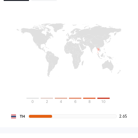
0
2
4
6
8
10
2.65
TH