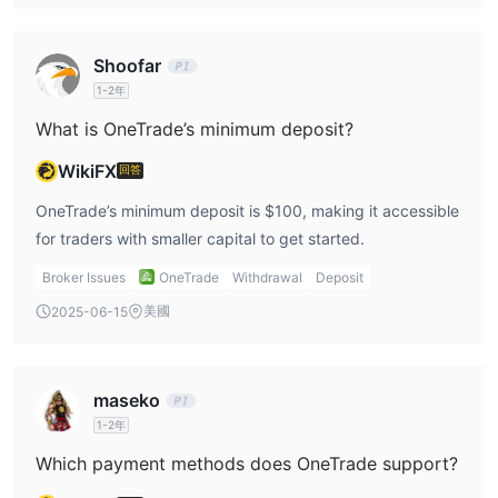
1. 外匯交易：
OneTrade 提供對多種貨幣對的交易，讓交易者能夠
利用波動的貨幣市場。
2. 股票：
交易者可以选择来自世界各地领先公司的各种股票，从而
Shoofar
投资他们喜爱的公司。
1-2年
3. 指數：
指數交易可供交易者投機整個行業部門的價格波動，而非
What is OneTrade’s minimum deposit?
個別公司。
4. 加密货币：
OneTrade帮助客户乘上数字货币的新浪潮，提供包
WikiFX
回答
括所有主要货币在内的加密货币交易选项。
OneTrade’s minimum deposit is $100, making it accessible
帐户类型
for traders with smaller capital to get started.
OneTrade提供两种类型的交易账户，以满足交易者不同的需求，标
Broker Issues
OneTrade
Withdrawal
Deposit
准账户和专业账户。
美國
2025-06-15
1. 標準帳戶：
這種帳戶類型非常適合初學者或在交易方面具有中等
經驗的人。它提供了一系列針對這個群體量身定制的功能和功能。標
準帳戶需要最低存款100美元，為許多人進入交易提供了便利。它還
maseko
提供豐富的教育資源，幫助交易者裝備自己所需的知識以應對交易市
1-2年
場。
Which payment methods does OneTrade support?
2. 專業帳戶：
專業帳戶，如其名所示，是為具有豐富市場經驗和
理解的專業交易者而設計的。這些帳戶提供更高級的功能和處理更大