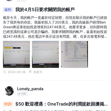
注意的是，虽然高杠杆比例可能带来更高的利润，但如果交易不按计
我於4月5日要求關閉我的帳戶
爆料
划进行，也可能导致更大的亏损。因此，建议经验较少的交易者在使
用高杠杆时要谨慎。
截至今天，我的帳戶一直處於待定狀態，但現在顯示我的帳戶已經損
失了我所有的存款。我最初投入了200美元，我的高級賬戶經理Ben
点差和佣金
Green將這筆初始投資增長到247.48美元。他要求更多，但到那時我
已經意識到這家公司是詐騙的。我要求關閉我的帳戶，返還初始投資
1.5点
OneTrade向客户提供可变点差，点差从
起。这些点差可以根
或247.48美元，他在電話中表示這沒有問題。嗯，在多次致電和發送
電子郵件給Ben Green和他們的客戶服務部門之後，我一無所獲，正
据市场条件、特定资产的流动性和波动性进行动态调整。
如您所讀到的，他們以詐騙手段損失了我所有的存款。我只能希望通
過向加拿大、美國、國際證券委員會以及現在這家公司投訴，我能夠
交易平台
恢復損失。OneTrade不是一家值得信賴的金融機構。
One Trade提供了多种平台，通过一个账户即可访问，包括著名的
MT4（软件和硬件）、MT4网络交易员、CRM、社交交易平台和流
动性桥接。这种独特的市场提议提供了一种经济实惠的解决方案，满
2024-06-28
加拿大
足零售和机构交易者、银行和经纪人的需求。无论客户偏好点击交
易、社交交易、算法交易、复制交易还是FIX API，One Trade都提
Lonely_panda
供了一个与这些不同需求相匹配的平台。
6-10年
存款和提款
$50 歡迎禮遇：OneTrade的利潤提款困擾揭
中評
根据监管要求，可以通过与OneTrade账户持有人同名的银行电汇方
示