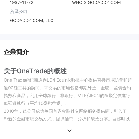
1997-11-22
WHOIS.GODADDY.COM
所屬公司
GODADDY.COM, LLC
企業簡介
关于OneTrade的概述
One Trade經紀商通過LD4 Equinix數據中心提供直接市場訪問和超
過90種工具的訪問。可交易的市場包括即期外匯、金屬、差價合約
指數和商品，利用全球銀行、非銀行、MTF和ECN的匯聚定價進行
低延遲執行（平均10毫秒往返）。
2010年，该公司成为英国首家金融社交网络服务提供商，引入了一
种新的金融市场交易方式，提供信息、分析和绩效分享。自那时以
来，One Trade已经在国际上扩张，并被认为是金融科技解决方案的
参与者。