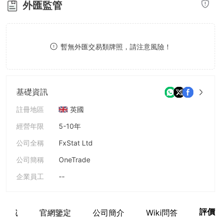
外匯監管
8
8
9
9
暫無外匯交易類牌照，請注意風險！
基礎資訊
註冊地區
英國
經營年限
5-10年
公司全稱
FxStat Ltd
公司簡稱
OneTrade
企業員工
--
評價
業區域
官網鑒定
公司簡介
Wiki問答