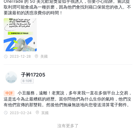
OneTrade 的 50 美元歡迎獎金似乎很誘人，但要小心陷阱。嘗試提
式进行存款。此外，还有通过Skrill、信用卡或借记卡进行资金转账
取利潤可能會成為一種折磨，因為他們會找到藉口保留您的收入。不
的有限选择。由于卡存款受限制，此方法主要适用于紧急存款。
要讓最初的誘惑浪費你的時間！
最低帳戶存款也是一個有利條件，開戶的初始存款金額為100美元。
提款将按照规定使用与存款相同的方式进行处理。通过卡片提款只能
在存款后的30天内提款到同一张卡片，提款金额限制为存款金额，
无附加费用。
客户支持
2023-12-28
美國
如有任何疑问或需要帮助，请随时通过One Trade的专用热线+44
(0)203 582 3171联系。或者，您也可以通过电子邮件
子衿17205
support@onetrade.com与他们联系。他们负责响应的支持团队随
6-10年
时准备解决您的问题并提供帮助。
小丑服務，遠離！老實說，多年來我一直在多個平台上交易，
中評
結論
這是迄今為止最糟糕的經歷。當你問他們為什么生你的氣時，他們沒
有他們宣傳的那雙鞋。然後他們無緣無故地向您發送清算電子郵件。
OneTrade，一家外汇经纪商，提供了广泛的可交易资产和服务，包
2023-02-24
英國
括两种类型的账户（标准和专业），为专业客户提供高杠杆，并在
MetaTrader 4上提供强大的支持，同时还提供基于Web的交易平
沒有更多了
台。他们有一个可接受的最低存款要求，并为交易者提供各种教育资