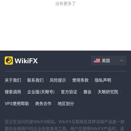
没有更多了
括两种类型的accounts（标准和专业），为专业客户提供高杠杆，
并在MetaTrader 4上提供强大的支持，同时还提供基于Web的交易
平台。他们有一个可接受的最低存款要求，并为交易者提供各种教育
资源。然而，OneTrade在一些方面可能需要改进。其中一些包括目
前周末客户支持不可用，关于他们支持MetaTrader 5的具体信息缺
乏明确，监管情况不清楚，以及提款方式可能存在不清楚的费用。尽
管如此，总体而言，OneTrade似乎提供了一套全面的工具和资源，
可以满足各种交易需求。
美国
常见问题
问：我可以用OneTrade交易哪些金融工具？
关于我们
|
联系我们
|
风险提示
|
使用条款
|
隐私声明
|
A: OneTrade 允许在外汇、股票、指数和加密货币上进行交易。
搜索调用
|
企业版(天眼号)
|
官方验证
|
展会
|
天眼研究院
|
问：我如何在OneTrade开设账户？
A: 您可以通过访问他们的网站，填写个人详细信息的注册表格，并
VPS使用帮助
|
商务合作
|
地区划分
存入最低100美元来开设账户。
问：OneTrade提供哪些不同类型的accounts？
您正在访问的是WikiFX网站。WikiFX互联网及其移动端产品是一款
A: OneTrade为初学者提供标准账户，为经验丰富的交易者设计了专
面向全球用户的企业信息查询工具。用户在使用WikiFX产品时，请
业账户。