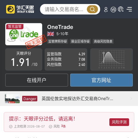
4
5
6
OneTrade
暂无监管
7
5-10年
监管牌照存疑
展业区域存疑
高级风险隐患
0
8
0
天眼评分
监管指数
4.29
1
.
9
1
业务指数
7.08
/10
风控指数
2.40
2
2
在线开户
官方网址
3
3
4
4
英国伦敦实地探访外汇交易商OneTrade 不存在展业场所
Danger
5
5
提示：天眼评分过低，请远离！
6
6
风险评测
3
上次检测 2026-08-07
风险
条
7
7