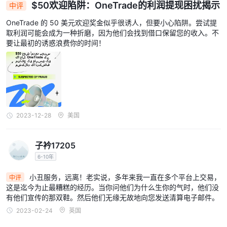
$50欢迎陷阱：OneTrade的利润提现困扰揭示
配的平台。
中评
OneTrade 的 50 美元欢迎奖金似乎很诱人，但要小心陷阱。尝试提
存款和取款
取利润可能会成为一种折磨，因为他们会找到借口保留您的收入。不
根据监管要求，可以通过与OneTrade账户持有人同名的银行电汇进
要让最初的诱惑浪费你的时间！
行存款。此外，还可以通过Skrill、信用卡或借记卡进行有限的资金
转账。由于卡存款受限制，此方法主要适用于紧急存款。
最低账户存款也是一个有利条件，开户的初始存款金额为100美元。
提款将按照规定使用与存款相同的方式进行处理。通过卡片提款只能
在存款后的30天内提款到同一张卡片，提款金额限制为存款金额，
2023-12-28
美国
没有相关的fees。
客户支持
子衿17205
如有任何疑问或需要帮助，请随时通过One Trade的专用热线+44
6-10年
(0)203 582 3171联系。或者，您也可以通过电子邮件
小丑服务，远离！老实说，多年来我一直在多个平台上交易，
support@onetrade.com与他们联系。他们负责响应的支持团队随
中评
这是迄今为止最糟糕的经历。当你问他们为什么生你的气时，他们没
时准备解决您的问题并提供帮助。
有他们宣传的那双鞋。然后他们无缘无故地向您发送清算电子邮件。
结论
2023-02-24
英国
OneTrade，一家外汇经纪商，提供了丰富的可交易资产和服务，包