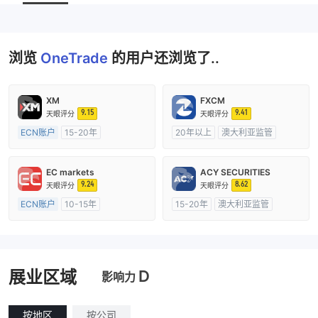
浏览
OneTrade
的用户还浏览了..
XM
FXCM
9.15
9.41
天眼评分
天眼评分
ECN账户
15-20年
20年以上
澳大利亚监管
澳大利亚监管
全牌照 (MM)
全牌照 (MM)
主标MT4
主标MT4
EC markets
ACY SECURITIES
9.24
8.62
天眼评分
天眼评分
ECN账户
10-15年
15-20年
澳大利亚监管
澳大利亚监管
全牌照 (MM)
全牌照 (MM)
主标MT4
主标MT4
D
展业区域
影响力
按地区
按公司