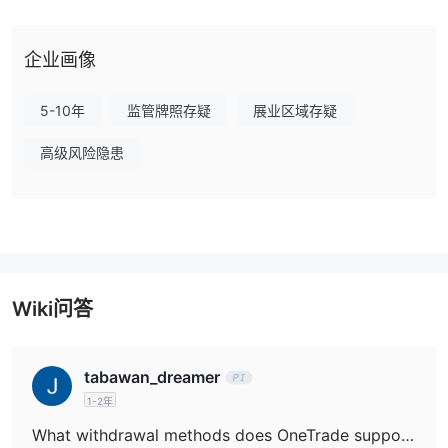
参与者。
监管机构
企业画像
目前，OneTrade受到英国金融行为监管局（FCA）的监管。然而，
可疑克隆
需要注意的是，它目前的状态被列为“
”。与OneTrade相关
5-10年
监管牌照存疑
展业区域存疑
的许可证类型是投资咨询许可证。监管监督由英国进行，具体的许可
证号码是537787。
高级风险隐患
优点和缺点
OneTrade的优点：
1. 多样化的可交易资产：
OneTrade为用户提供了广泛的可交易
资产，包括外汇、股票、指数和加密货币。这为交易者提供了自由和
灵活性，可以分散投资组合并在各个市场中寻找机会。
Wiki问答
2. 可访问的最低存款：
只需100美元的最低存款，OneTrade使得
许多交易者，包括资金有限的交易者，都能开始交易并参与金融市
场。
tabawan_dreamer
3. 专业客户的高杠杆：
对于专业客户，OneTrade提供高达500:1
1-2年
的杠杆。这使得具备足够知识和风险承受能力的交易者有可能放大他
What withdrawal methods does OneTrade support?
们的交易利润。