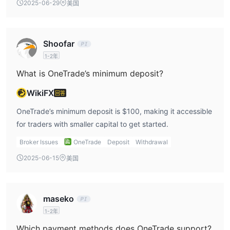
2025-06-29
美国
市场工具
OneTrade为其客户提供广泛的市场工具和金融服务选择。
1. 外汇交易：
OneTrade 提供了对多种货币对的交易，使交易者能
Shoofar
够利用波动的货币市场。
1-2年
2. 股票：
交易者可以选择来自世界各地领先公司的各种股票，从而
What is OneTrade’s minimum deposit?
投资他们喜爱的公司。
3. 指数：
指数交易可供交易者进行，他们可以对整个行业的价格波
WikiFX
回答
动进行投机。
OneTrade’s minimum deposit is $100, making it accessible
4. 加密货币：
OneTrade帮助客户乘上数字货币的新浪潮，提供包
for traders with smaller capital to get started.
括所有主要名称在内的加密货币交易选项。
Broker Issues
OneTrade
Deposit
Withdrawal
账户类型
2025-06-15
美国
OneTrade提供两种类型的交易accounts，以满足交易者的不同需
求，标准账户和专业账户。
1. 标准账户：
这种账户类型适合初学者或者在交易方面有适度经验
maseko
的人。它提供了一系列专为这个群体量身定制的功能和特点。标准账
1-2年
户需要最低存款100美元，为许多个人提供了进入交易市场的机会。
它还提供丰富的教育资源，帮助交易者掌握必要的知识来应对交易市
Which payment methods does OneTrade support?