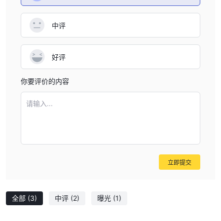
要提供更具体的财务状况和交易经验信息。这是为了确定最适合您财
务能力和交易经验的账户类型。
中评
5. 选择账户类型：
根据您的交易经验和知识，选择标准账户或专
业账户。
6. 提交验证文件：
好评
您需要提交一些文件来验证您的身份和地址。
通常情况下，这些文件包括政府颁发的身份证明和最近的水电费账单
你要评价的内容
或银行对账单，上面显示您的全名和居住地址。
7. 存入初始资金：
一旦您的文件已经验证，并且您的账户已经批
请输入...
准，下一步是将初始资金存入您的账户。OneTrade要求最低存款金
额为100美元。您可以通过多种方式进行存款，包括银行电汇、借
记/信用卡以及一些电子Wallet。
8. 账户设置：
资金已经存入，您的账户现在已经设置好并准备好
进行交易。您可以自由登录您的账户，开始探索平台，并进行第一笔
立即提交
交易。
请记住，由于不同的法规，账户开立流程可能因国家而异。请仔细阅
读提供的说明和信息。
全部
(3)
中评
(2)
曝光
(1)
杠杆