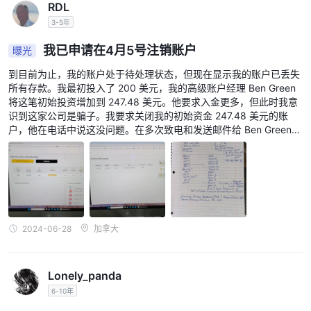
RDL
OneTrade根据账户类型提供不同的最大杠杆比例。对于零售客户，
3-5年
最大杠杆比例为30:1。然而，对于专业账户持有人，OneTrade提供
更高的杠杆比例，最高可达500:1。这种高杠杆比例使专业交易者能
我已申请在4月5号注销账户
曝光
够用相对较少的资金控制大量头寸。然而，值得注意的是，虽然高杠
到目前为止，我的账户处于待处理状态，但现在显示我的账户已丢失
杆比例可能带来更高的利润，但如果交易不按计划进行，也可能导致
所有存款。我最初投入了 200 美元，我的高级账户经理 Ben Green
更大的亏损。因此，建议经验较少的交易者在使用高杠杆比例时要谨
将这笔初始投资增加到 247.48 美元。他要求入金更多，但此时我意
慎。
识到这家公司是骗子。我要求关闭我的初始资金 247.48 美元的账
户，他在电话中说这没问题。在多次致电和发送邮件给 Ben Green
点差和Commissions
及其客户服务部门后，没有任何进展，正如您所看到的，他们已通过
欺诈手段弄丢了我所有的存款。我只能向 CDN、美国、国际证券委
1.5个点
OneTrade为其客户提供可变点差，点差从
开始。这些点差
员会以及贵司投诉，希望可以挽回损失。OneTrade 不是一家值得信
可以根据市场条件以及所交易资产的流动性和波动性进行动态调整。
赖的金融机构。
交易平台
2024-06-28
加拿大
One Trade通过一个账户提供多种平台，包括著名的MT4（软件和硬
件）、MT4网络交易员、CRM、社交交易平台和流动性桥接。这种
独特的市场提议提供了一种经济实惠的解决方案，满足零售和机构交
Lonely_panda
易者、银行和经纪人的需求。无论客户偏好点击交易、社交交易、算
6-10年
法交易、复制交易还是FIX，One Trade都提供与这些不同需求相匹