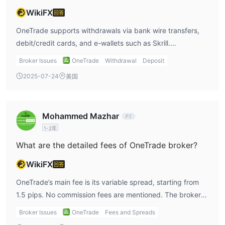
4. 24/5客户支持：
WikiFX
OneTrade拥有强大的客户支持系统。他们每
回答
周五天通过电子邮件、电话和在线聊天准备好协助交易者解答问题和
OneTrade supports withdrawals via bank wire transfers,
处理问题。
debit/credit cards, and e-wallets such as Skrill.
5. 支持MetaTrader 4：
这个平台在行业内享有很高的声誉，并
Withdrawals made by card are limited to the original
Broker Issues
OneTrade
Withdrawal
Deposit
提供了一系列复杂而直观的功能，适合各种经验水平的交易者。
deposit amount within 30 days.
OneTrade的缺点：
2025-07-24
美国
1. 可变点差：
OneTrade提供起始点差为1.5点的可变点差。这意味
着与其他经纪人提供的固定点差相比，点差有时可能不够有竞争力。
2. 高杠杆风险：
虽然为专业客户提供高杠杆可能带来更高的潜在
Mohammed Mazhar
利润，但也存在相当大的风险，因为如果市场朝着交易者的头寸方向
1-2年
移动，可能会导致巨额亏损。
What are the detailed fees of OneTrade broker?
3. 周末支持不足：
该经纪人在周末不提供客户支持。在这段时间
内出现的任何问题必须等待下一个工作周。
WikiFX
回答
4. 交易知识不完整：
虽然提供了教育资源，但初学者交易者可能
OneTrade’s main fee is its variable spread, starting from
仍然觉得信息不足以完全理解金融市场的复杂性。
1.5 pips. No commission fees are mentioned. The broker
5. 提款条件不明确：
没有明确指定ether OneTrade是否对提款收
does not clearly specify any other charges, such as swaps
取任何费用，这可能会对交易者的整体盈利能力产生影响。
Broker Issues
OneTrade
Fees and Spreads
or inactivity fees.