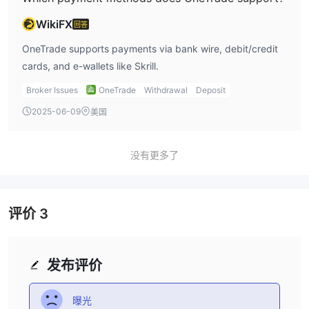
场。
WikiFX
回答
2. 专业账户：
专业账户，顾名思义，是为具有丰富市场经验和理
解的专业交易者设计的。这些accounts提供更高级的功能和处理更
OneTrade supports payments via bank wire, debit/credit
大交易量的能力。OneTrade专业账户的一个主要区别特点是提供的
cards, and e-wallets like Skrill.
杠杆。对于专业客户，OneTrade的杠杆可以高达500:1。这使得专
Broker Issues
OneTrade
Withdrawal
Deposit
业交易者能够进行大量交易并潜在地放大他们的利润。然而，这样高
2025-06-09
美国
的杠杆也伴随着增加的风险因素，更适合有经验的交易者。
如何开设OneTrade账户？
没有更多了
开设OneTrade账户需要以下步骤：
1. 访问OneTrade的官方网站：
与OneTrade开设交易账户的第
一步是访问他们的官方网站。
评价
3
2. 寻找并点击“开设账户”：
进入网站后，找到并点击“开设账户”
按钮。
3. 填写个人信息：
您将被引导到一个注册表格。在这里，输入您
发布评价
的个人详细信息，包括姓名、电子邮件地址、电话号码、出生日期和
居住国家。
曝光
4. 完成财务问卷：
在填写个人详细信息后，完成财务问卷，您需