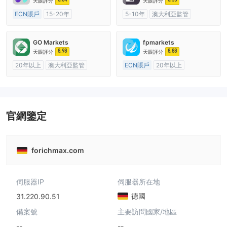
天眼評分
天眼評分
ECN賬戶
15-20年
5-10年
澳大利亞監管
澳大利亞監管
全牌照 (MM)
全牌照 (MM)
主標MT4
主標MT4
GO Markets
fpmarkets
8.98
8.88
天眼評分
天眼評分
20年以上
澳大利亞監管
ECN賬戶
20年以上
全牌照 (MM)
cTrader
澳大利亞監管
全牌照 (MM)
主標MT4
官網鑒定
forichmax.com
伺服器IP
伺服器所在地
德國
31.220.90.51
備案號
主要訪問國家/地區
--
--