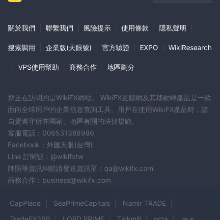
關於我們
|
聯繫我們
|
風險提示
|
使用條款
|
隱私聲明
|
搜索調用
|
企業版(天眼號)
|
官方驗證
|
EXPO
|
WikiResearch
|
VPS使用幫助
|
商務合作
|
地區劃分
您正在訪問的是WikiFX網站。 WikiFX互聯網及其移動端產品是一款
面向全球用戶的企業信息查詢工具。用戶在使用WikiFX產品時，請
自覺遵守所在國家、地區有關的法律規範。
客服電話：006531388986
Facebook：外匯天眼(台灣)
Line 訂閱號：@wikifxtw
牌照等資訊糾錯請發送資訊至：qa@wikifx.com
商務合作：business@wikifx.com
CapPlace
SeaPrimeCapitals
Namir TRADE
TradeFX360
LORD PRIME
Tickmill
octa