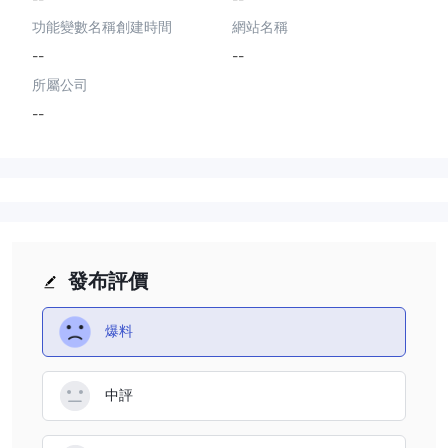
功能變數名稱創建時間
網站名稱
--
--
所屬公司
--
發布評價
爆料
中評