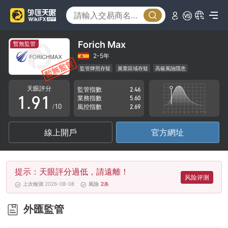
4
5
6
Forich Max
暫無監管
7
2-5年
監管牌照存疑
展業區域存疑
高級風險隱患
0
8
0
天眼評分
監管指數
2.46
1
.
9
1
業務指數
5.60
/10
風控指數
2.69
2
2
線上開戶
官方網址
3
3
4
4
提示：天眼評分過低，請遠離！
5
5
风险评测
上次檢測 2026-08-08
風險
2
条
6
6
外匯監管
7
7