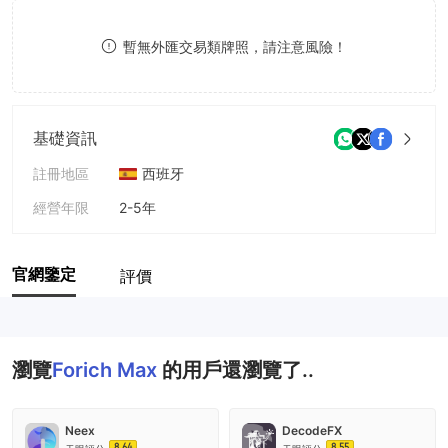
8
8
暫無外匯交易類牌照，請注意風險！
9
9
基礎資訊
註冊地區
西班牙
經營年限
2-5年
公司全稱
Forich Max
官網鑒定
評價
瀏覽
Forich Max
的用戶還瀏覽了..
Neex
DecodeFX
8.64
8.55