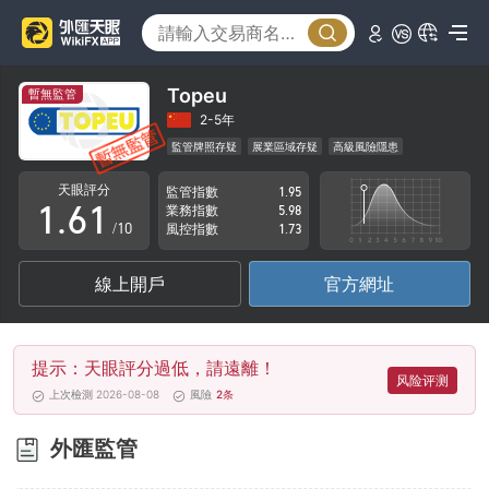
1
2
3
Topeu
暫無監管
4
2-5年
監管牌照存疑
展業區域存疑
高級風險隱患
0
5
0
天眼評分
監管指數
1.95
1
.
6
1
業務指數
5.98
/10
風控指數
1.73
2
7
2
線上開戶
官方網址
3
8
3
4
9
4
提示：天眼評分過低，請遠離！
5
5
风险评测
上次檢測 2026-08-08
風險
2
条
6
6
外匯監管
7
7