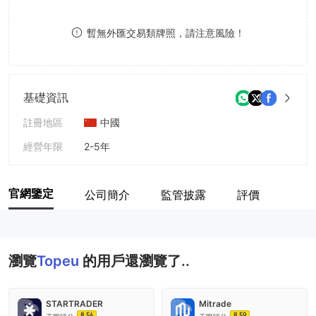
8
8
暫無外匯交易類牌照，請注意風險！
9
9
基礎資訊
註冊地區
中國
經營年限
2-5年
公司全稱
Topeu
官網鑒定
公司簡介
監管披露
評價
瀏覽
Topeu
的用戶還瀏覽了..
STARTRADER
Mitrade
8.56
8.59