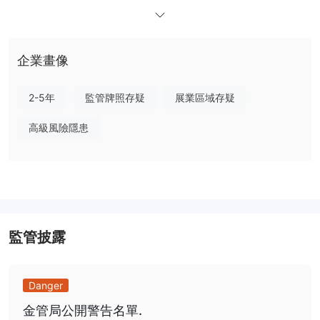
都提供不同級別的市場准入、優先處理和個人專家協助。
在客戶支持方面， Topeu在工作時間內向客戶提供幫助。交易者可
以通過電子郵件聯繫支持團隊，詢問他們可能需要的任何疑問或幫
企業畫像
助。
是 Topeu合法還是騙局？
Topeu作為一家未經許可的經紀公司運營，由於沒有公認的金融機構
2-5年
監管牌照存疑
展業區域存疑
的監督或問責，這使交易者面臨風險。缺乏監管地位引發了人們對客
高級風險隱患
戶資金安全以及缺乏解決爭端的官方渠道的擔憂。雖然不受監管並不
一定意味著欺詐活動，但建議交易者謹慎行事，進行廣泛的研究，並
探索提供更強有力的投資者保護和監管監督的受監管替代方案。
優點和缺點
Topeu提供方便的交易平台，允許交易者訪問廣泛的市
場工具，包括外匯、股票、指數、商品和加密貨幣。該平台用戶友
好，使交易者可以輕鬆導航和執行交易。另一個優勢是提供便捷的存
監管披露
款和取款方式，使交易者能夠有效地管理資金。此外， Topeu提供
從全球市場獲取大量股票的機會，使交易者能夠實現投資組合多元化
並探索各種投資機會。在營業時間內提供客戶支持進一步增強了交易
Danger
體驗並在需要時提供幫助。
金管局公開警告名單.
Topeu由於缺乏公認的金融機構的監督和問責，其不受監管的狀況引