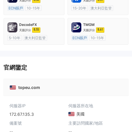
天眼評分
天眼評分
ECN賬戶
10-15年
15-20年
澳大利亞監管
澳大利亞監管
全牌照 (MM)
全牌照 (MM)
自研
主標MT4
DecodeFX
TMGM
8.55
8.61
天眼評分
天眼評分
5-10年
澳大利亞監管
ECN賬戶
10-15年
全牌照 (MM)
主標MT4
澳大利亞監管
全牌照 (MM)
主標MT4
官網鑒定
topeu.com
伺服器IP
伺服器所在地
美國
172.67.135.3
備案號
主要訪問國家/地區
--
--