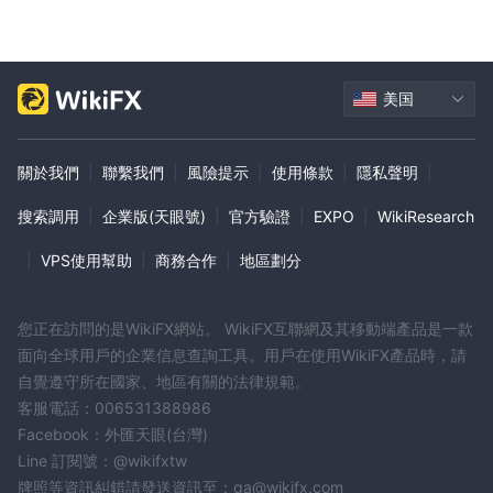
優質的
這
帳戶提供與個人專家的長期合作夥伴關係。存款達到
3000 歐元的客戶可以長期與專家合作。請求不按順序處理，以確保
及時得到關注。此外，該賬戶還提供進入股票市場的機會，使客戶能
美国
夠實現投資選擇多元化。
黑色的
這
帳戶是提供的最高級別 Topeu。有關此帳戶類型存款要
求的具體詳細信息應聯繫客戶經理獲取。黑賬戶持有人享有優先參與
關於我們
|
聯繫我們
|
風險提示
|
使用條款
|
隱私聲明
|
交易活動的權利，並可在季報期間參與交易。他們還可以使用高級功
能，例如在實時模式下設置交易賬戶、訂單保險和團體訂單。
搜索調用
|
企業版(天眼號)
|
官方驗證
|
EXPO
|
WikiResearch
開設賬戶的步驟
|
VPS使用幫助
|
商務合作
|
地區劃分
Topeu通過引導您完成從訪問其網站主頁到填寫註冊表的簡單流程，
可以快速輕鬆地開設帳戶。開設賬戶 Topeu，請遵循以下六個步
驟：
您正在訪問的是WikiFX網站。 WikiFX互聯網及其移動端產品是一款
1. 訪問 Topeu在瀏覽器中輸入網址即可訪問網站主頁。
面向全球用戶的企業信息查詢工具。用戶在使用WikiFX產品時，請
2. 進入主頁後，找到“註冊”按鈕，該按鈕通常位於屏幕的右上角。單
自覺遵守所在國家、地區有關的法律規範。
擊它繼續帳戶註冊過程。
客服電話：006531388986
3. 在註冊表中填寫所需信息，包括您的名字、姓氏、電子郵件地
Facebook：外匯天眼(台灣)
址、地址、郵政編碼、選擇國家/地區、電話號碼、促銷代碼（如果
Line 訂閱號：@wikifxtw
適用）、密碼和確認密碼。
牌照等資訊糾錯請發送資訊至：qa@wikifx.com