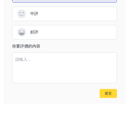
100 指數等熱門指數。交易指數允許交易者推測特定行業或經濟體
的整體表現。
中評
商品： Topeu提供多種商品的交易機會，包括軟商品（如農產品）
和硬商品（如金屬和能源）。交易者可以利用供需動態和市場波動來
好評
交易原油、黃金、咖啡和小麥等熱門商品。
加密貨幣： Topeu提供進入令人興奮的加密貨幣世界的機會。交易
你要評價的內容
者可以交易比特幣、以太坊、瑞波幣等流行的加密貨幣。加密貨幣市
場 24/7 運行並具有高波動性，允許交易者從價格變動中潛在獲利。
請輸入...
賬戶類型
Topeu經紀公司提供不同的賬戶類型，以滿足客戶的不同需求。以下
是對每種帳戶類型的介紹：
獨自的
這
帳戶專為希望探索交易的初學者而設計。客戶只需支付
250 歐元的初始存款，即可獲得專家的入門課程。請求按優先級順
提交
序處理，允許用戶學習和交易外匯、加密貨幣和大宗商品。
試用高級版
這
帳戶適合那些尋求更個性化指導的人。存入 750 歐
元後，客戶即可獲得 3 次私人專家諮詢。在這些會話期間，請求的
處理無需排隊。此外，用戶還可以進入外匯、加密貨幣、大宗商品和
指數市場。