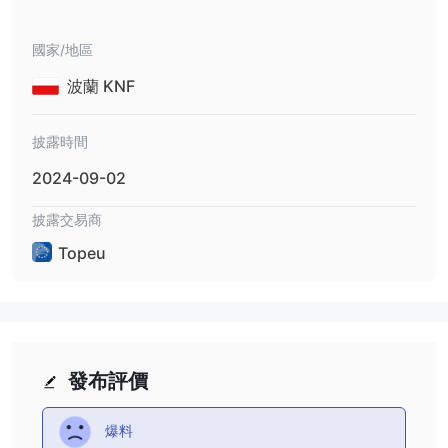
起了人們的擔憂。這使交易者面臨潛在風險，包括缺乏客戶資金保護
和官方爭議解決渠道。另一個缺點是有關費用、槓桿和點差的信息有
國家/地區
限，這可能會影響交易者做出明智決策的能力。此外，缺乏全面的教
波蘭 KNF
育資源，例如視頻教程和模擬賬戶，可能會阻礙新交易者的學習過
程。
市場工具
披露時間
Topeu以其多樣化的市場工具打開了一個交易可能性的世界。這些工
2024-09-02
具提供了多樣化交易組合和利用不同市場趨勢的機會。以下是可用的
主要市場工具 Topeu:
披露交易商
外匯（Foreign Exchange）：交易者可以在動態的外匯市場上交易
Topeu
一系列貨幣對。主要、次要和外來貨幣對均可進行交易，使交易者能
夠利用匯率波動的優勢。
庫存： Topeu提供全球市場約 1800 股股票的交易機會。交易者可
以交易知名公司的股票，包括在亞洲、歐洲和美國上市的公司的股
票。這使交易者能夠參與領先公司的業績並可能從其市場走勢中受
發布評價
益。
指數：交易者可以交易代表不同行業和地區的各種指數。 Topeu涵
爆料
蓋 20 多個指數，包括標準普爾 500 指數、納斯達克指數和富時