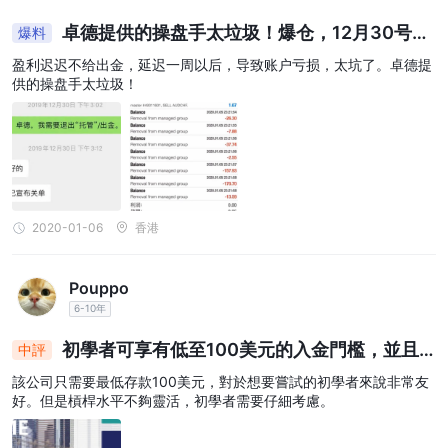
卓德提供的操盘手太垃圾！爆仓，12月30号要
爆料
求出金，答应可以。结果1月6号还没出金到账？？？
盈利迟迟不给出金，延迟一周以后，导致账户亏损，太坑了。卓德提
还在继续做亏损单
供的操盘手太垃圾！
2020-01-06
香港
Pouppo
6-10年
初學者可享有低至100美元的入金門檻，並且
中評
擁有有限的槓桿彈性。
該公司只需要最低存款100美元，對於想要嘗試的初學者來說非常友
好。但是槓桿水平不夠靈活，初學者需要仔細考慮。