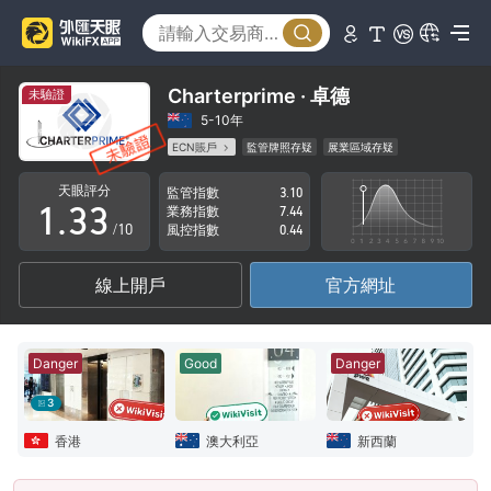
0
0
Charterprime · 卓德
未驗證
1
1
5-10年
ECN賬戶
監管牌照存疑
展業區域存疑
0
2
2
高級風險隱患
天眼評分
監管指數
3.10
1
.
3
3
業務指數
7.44
/10
風控指數
0.44
2
4
4
線上開戶
官方網址
3
5
5
4
6
6
Danger
Good
Danger
5
7
7
3
6
8
8
香港
澳大利亞
新西蘭
7
9
9