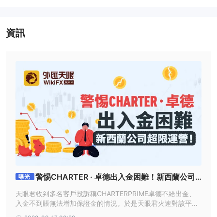
出入金方式支持比特幣（入金1天，出金3天，最低出金100美元），
USDT（以太坊推出的穩定價值貨幣美元（USD）代幣Tether USD
資訊
公司，簡稱USDT，1USDT等於1美元，入金1天，出金3天，出入金
手續費均為5%），銀聯（出入金不收費，入金1天，出金3天） , 出
金最低100美元), 電匯(出入金3-5天, 出金手續費40美元, 最低出金
100美元), Skrill (入金1一天，取款需要 3 天，無存款費用，取款費
用為 1%，最低取款金額為 100 美元），Neteller（存款時間需要 1
天，取款需要 3 天，無存款費用，取款費用為 2% ，最高30美元，
最低提現100美元），以及Local Gateway（目前支持的幣種有泰
國，印尼，菲律賓，越南，入金1天，出金3天，無出入金手續費，
最低提款金額為 100 美元）。
教育性的
&
研究工具
除了 MT4 交易平台的基本詞彙表、常見問題解答、用戶和安裝指南
外，經紀商沒有提供其他教育資源。
警惕CHARTER · 卓德出入金困難！新西蘭公司
曝光
提供的額外研究工具 卓德包括市場新聞、更新以及特色事件和數據
超限運營！
發布的經濟日曆。
天眼君收到多名客戶投訴稱CHARTERPRIME卓德不給出金、
客戶支持
入金不到賬無法增加保證金的情況。於是天眼君火速對該平臺
展開了調查
卓德可以在工作時間內通過實時聊天、電子郵件或聯繫表聯繫客戶支