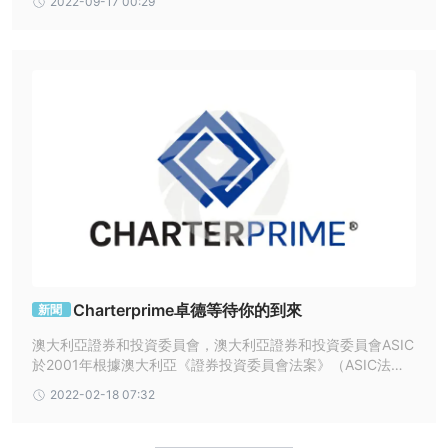
2022-09-17 00:29
持團隊。
以下是一些聯繫方式：
電話：+852 8175 6090
電郵：enquiry@charterprime.com
或者您也可以在一些社交媒體平台上關注該經紀人，例如
Facebook、Twitter、Instagram 和 Linkedin。
優點缺點
經常問的問題
是 卓德監管？
卓德由澳大利亞 ASIC 授權和監管，監管許可證號為 421210。
做 卓德提供模擬賬戶？
是的，Charterprime 提供模擬賬戶。
Charterprime卓德等待你的到來
新聞
交易平台是做什麼的 卓德提供？
澳大利亞證券和投資委員會，澳大利亞證券和投資委員會ASIC
卓德使流行的交易平台 mt4 可用。
於2001年根據澳大利亞《證券投資委員會法案》（ASIC法
CharterPrime 的客戶服務時間是什麼時候？
案）成立。 該機构是一個獨立政府部門，並依法獨立對公司、
2022-02-18 07:32
這 卓德客戶服務團隊週一至週五全天候 24/5 提供服務。
投資行為、金融產品和服務行使監管職能。
我可以使用 Charterprime 更改我的槓桿嗎？