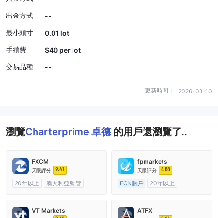
出金方式
--
最小頭寸
0.01 lot
手續費
$40 per lot
交易品種
--
更新時間：
2026-08-10
瀏覽
Charterprime 卓德
的用戶還瀏覽了..
FXCM
fpmarkets
9.41
8.88
天眼評分
天眼評分
20年以上
澳大利亞監管
ECN賬戶
20年以上
全牌照 (MM)
主標MT4
澳大利亞監管
全牌照 (MM)
主標MT4
VT Markets
ATFX