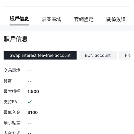
賬戶信息
展業區域
官網鑒定
關係族譜
賬戶信息
Swap interest fee-free account
ECN account
Floa
交易環境
--
貨幣
--
最大槓桿
1:500
支持EA
最低入金
$100
最小點差
--
入金方式
--