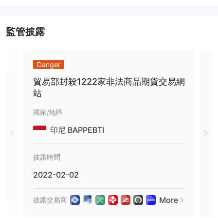
浮動點差賬戶的美元黃金價格平均點差為3.8，美元白銀價格的平均
點差為3.4。 ECN賬戶以美元計價的黃金價差平均為1.5，以美元計
監管披露
價的白銀價差為3.6。請參閱以下交換圖表：
交易平台
Charter使用的MT4交易平台具有強大的交易功能和分析能力。除了
Danger
Da
多訂單執行外，它還使交易者能夠進行完整和靈活的交易。同時，它
貿易部封殺1222家非法商品期貨交易網
投
還集行情圖表、技術分析、訂單交易於一體。三大功能集於一身，讓
站
用戶快速判斷趨勢，確定最佳進出場時機。此外，公司還提供多賬戶
管理模式，是指一種實用便捷的代客管理賬戶方式，可在單一界面同
國家/地區
國家
時管理多個賬戶。只要管理賬戶點擊一個按鈕，它就可以快速執行大
印尼 BAPPEBTI
量客戶訂單，大量交易可以自動分配到各自的客戶賬戶。
虛擬專用服務器 (VPS)
VPS，也稱為虛擬專用服務器，是一種每天 24 小時運行的獨立服務
披露時間
披露
器。交易者可以使用電腦或移動設備登錄VPS，不會出現因網絡故障
2022-02-02
202
或任何其他可能影響交易進度的因素而導致的回調問題。 VPS 適用
於並主要由採用自動化策略的交易者使用，這些交易者需要每天 24
More
披露交易商
披露
小時不間斷地訪問市場。
存取款