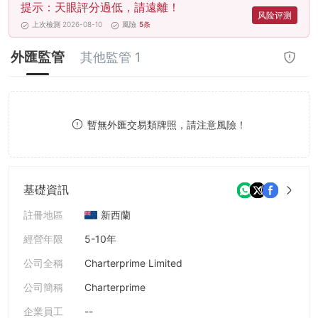
提示：天眼評分過低，請遠離！
8
风险评测
上次檢測 2026-08-10
風險
5
条
9
外匯監管
其他監管 1
暫無外匯交易類牌照，請注意風險！
基礎資訊
註冊地區
新西蘭
經營年限
5-10年
公司全稱
Charterprime Limited
公司簡稱
Charterprime
企業員工
--