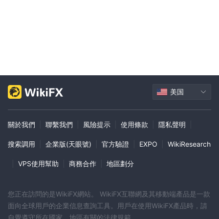
美国
關於我們
|
聯繫我們
|
風險提示
|
使用條款
|
隱私聲明
|
搜索調用
|
企業版(天眼號)
|
官方驗證
|
EXPO
|
WikiResearch
|
VPS使用幫助
|
商務合作
|
地區劃分
您正在訪問的是WikiFX網站。 WikiFX互聯網及其移動端產品是一款
面向全球用戶的企業信息查詢工具。用戶在使用WikiFX產品時，請
自覺遵守所在國家、地區有關的法律規範。