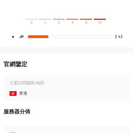
0
2
4
6
8
10
2.43
JP
官網鑒定
主要訪問國家/地區
香港
服務器分佈