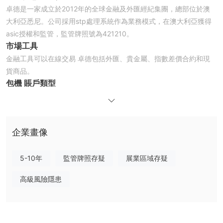
卓德是一家成立於2012年的全球金融及外匯經紀集團，總部位於澳
大利亞悉尼。公司採用stp處理系統作為業務模式，在澳大利亞獲得
asic授權和監管，監管牌照號為421210。
市場工具
金融工具可以在線交易 卓德包括外匯、貴金屬、指數差價合約和現
貨商品。
包機
賬戶類型
Charterprime 提供三種賬戶類型：可變賬戶、ECN 賬戶和無隔夜利
息賬戶。三賬戶的最低初始存款為 100 美元，這是大多數普通交易
者入門的合理金額。
企業畫像
卓德
槓桿作用
卓德作為澳大利亞和新西蘭的經紀商，加上其對當地監管的義務，仍
然允許高槓桿。對於零售交易者可用的外匯工具和主要貨幣對，該經
5-10年
監管牌照存疑
展業區域存疑
紀商可用的最大交易槓桿高達 1:500。
高級風險隱患
點差和佣金
浮動點差賬戶的 EURUSD 平均點差為 2.0，EURGBP 的平均點差為
1.9，AUDUSD 的平均點差為 2.2。 ECN對EURUSD的平均點差為
0.5，對EURGBP的平均點差為0.8，對A​​UDUSD的平均點差為0.7。