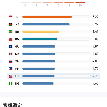
0
2
4
6
8
10
7.29
ID
6.97
KE
5.41
BR
5.09
BM
4.84
GU
4.82
MX
4.80
TH
4.76
PH
4.75
US
4.60
NG
官網鑒定