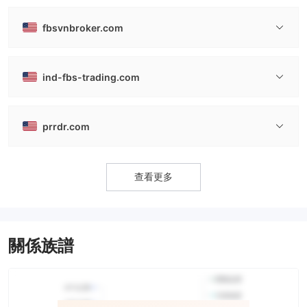
fbsvnbroker.com
ind-fbs-trading.com
prrdr.com
查看更多
關係族譜