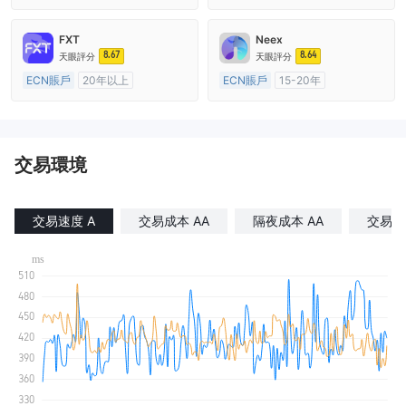
澳大利亞監管
全牌照 (MM)
澳大利亞監管
全牌照 (MM)
主標MT4
主標MT4
FXT
Neex
8.67
8.64
天眼評分
天眼評分
ECN賬戶
20年以上
ECN賬戶
15-20年
澳大利亞監管
全牌照 (MM)
澳大利亞監管
全牌照 (MM)
主標MT4
主標MT4
交易環境
交易速度 A
交易成本 AA
隔夜成本 AA
交易滑