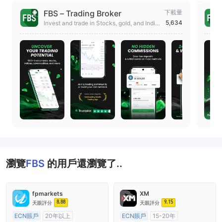
FBS – Trading Broker
下載量
5,634
Invest and trade in Stocks, gold, and Indic
es. Manage assets anytime, anywhere
瀏覽
FBS
的用戶還瀏覽了..
fpmarkets
XM
8.88
9.15
天眼評分
天眼評分
ECN賬戶
20年以上
ECN賬戶
15-20年