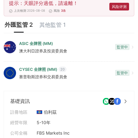
提示：天眼評分過低，請遠離！
8
风险评测
上次檢測 2026-08-08
風險
3
条
9
外匯監管 2
其他監管 1
ASIC 全牌照 (MM)
監管中
澳大利亞證券及投資委員會
CYSEC 全牌照 (MM)
20
監管中
賽普勒斯證券和交易委員會
基礎資訊
註冊地區
伯利茲
經營年限
5-10年
公司全稱
FBS Markets Inc