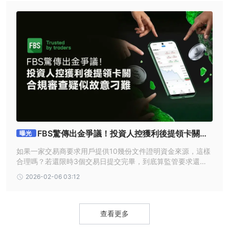
FBS驚傳出金爭議！投資人控獲利後提領卡關，
曝光
合規審查疑似故意刁難
如果一家交易商要求用戶提供10幾份文件證明資金來源，這樣
合理嗎？若還限時3個交易日提交完畢，到底算監管要求還是
威脅？最近外匯天眼就收到許多用戶投訴FBS，質疑該平台刻
2026-02-06 03:12
意卡用戶出金。
查看更多