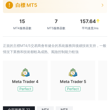
白標 MT5
15
7
157.64
MT4服務器數
MT5服務器數
平均速度/ms
正規的主標MT4/5交易商會有健全的系統服務與後續技術支持，一般
情況下業務和技術都較為成熟、風險控制能力較強
Meta Trader 4
Meta Trader 5
M
Perfect
Perfect
全部服務器 22
MT4
MT5