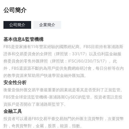
公司簡介
公司簡介
企業簡介
基本信息
&
監管機構
FBS是壹家擁有11年豐富經驗的國際經紀商。FBS目前持有塞浦路斯
證券和交易委員會的全牌照（牌照號：331/17）以及伯利茲金融服
務委員會的零售外匯牌照（牌照號：IFSC/60/230/TS/17）。此
外，FBS還源源不斷的為用戶提供免費網絡研討會，每日分析等在內
的教學資源來幫助用戶快速學習金融外匯知識。
安全性分析
衡量壹個外匯交易平臺最重要的因素就是看其是否受到了正規監管。
FBS受全球壹流監管機構-塞浦路斯CySEC的監管。投資者需註意投
資賬戶是否開在了塞浦路斯監管下。
金融工具
投資者可以通過FBS交易平臺交易熱門的外匯主流貨幣對，次要貨幣
對，奇異貨幣對，金屬，股票，能源，指數。