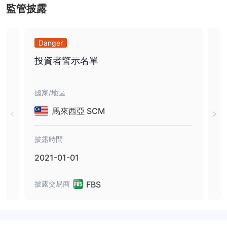
監管披露
FBS支持多種出入金方式：VISA, MASTERCARD, Maestro,電匯，
Skrill, Rapid Transfer, NETELLER。FBS對用戶的出入金不收取任何
的費用。
Danger
Da
FBS評價
本次 FBS 審查的最後一點是為交易者提供支持和服務。 FBS 為每個
投資者警示名單
未
客戶端提供電話、電子郵件和聊天支持。支持是多種語言的，每週
Mar
24小時提供。此外，每位交易者都通過客戶經理獲得個人支持，客
國家/地區
國家
戶經理可以通過常見問題為您提供幫助。此外，我們更仔細地查看了
交易者的服務。 FBS 在亞洲地區非常存在。有事件和教練的新交易
馬來西亞 SCM
者。此外，最好的交易者贏得獎品，並獲得巨額獎金。平台為初學者
或高級交易者提供網絡研討會和輔導。總之，FBS是為客戶提供最佳
披露時間
披露
和個人服務的經紀人之一。
2021-01-01
201
投資人評價
對於沒有經驗的交易者來說,很難在FBS的許多賬戶類型中選擇。 在
FBS
披露交易商
披露
理想情況下，我們希望經紀商可以簡化選擇過程，並針對不同的經驗
水平推薦合適的帳戶類型
FBS新聞
FBS CopyTrade 為其應用程序引入了新的教育功能。新部分出現在