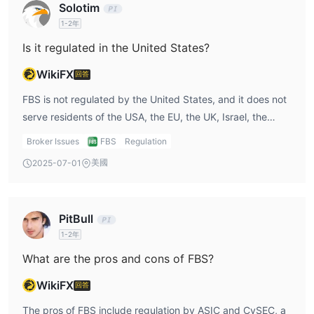
Solotim
1-2年
Is it regulated in the United States?
WikiFX
回答
FBS is not regulated by the United States, and it does not
serve residents of the USA, the EU, the UK, Israel, the
Islamic Republic of Iran, Myanmar, etc.
Broker Issues
FBS
Regulation
美國
2025-07-01
PitBull
1-2年
What are the pros and cons of FBS?
WikiFX
回答
The pros of FBS include regulation by ASIC and CySEC, a