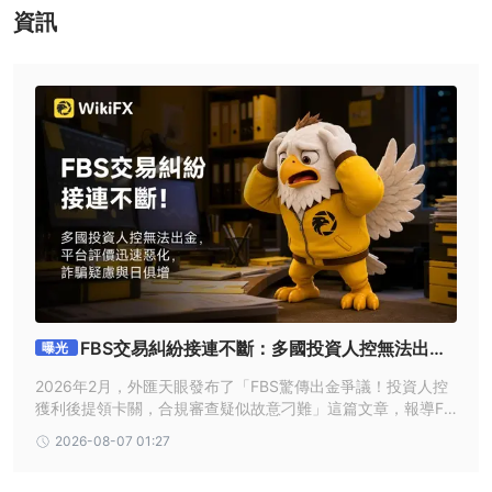
資訊
FBS CopyTrade 應用程序中。教育部分將幫助初學者熟悉複製交易
的概念，並學習如何通過應用程序輕鬆投資。
新的教育部分包含四個主題。
介紹。
如何使用該應用程序。
如何選擇零售商。
明智的投資。
FBS交易糾紛接連不斷：多國投資人控無法出
曝光
金，平台評價迅速惡化，詐騙疑慮與日俱增
2026年2月，外匯天眼發布了「FBS驚傳出金爭議！投資人控
獲利後提領卡關，合規審查疑似故意刁難」這篇文章，報導FB
S與多位投資人的交易糾紛，提醒用戶留意這家交易商的黑平
2026-08-07 01:27
台風險與詐騙疑慮。後續幾個月，我們仍收到一些針對該平台
的爆料，下面帶大家了解其詳細營運情況與評價。