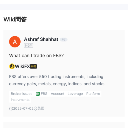
Wiki問答
Ashraf Shahhat
1-2年
What can I trade on FBS?
WikiFX
回答
FBS offers over 550 trading instruments, including
currency pairs, metals, energy, indices, and stocks.
Broker Issues
FBS
Account
Leverage
Platform
Instruments
美國
2025-07-02