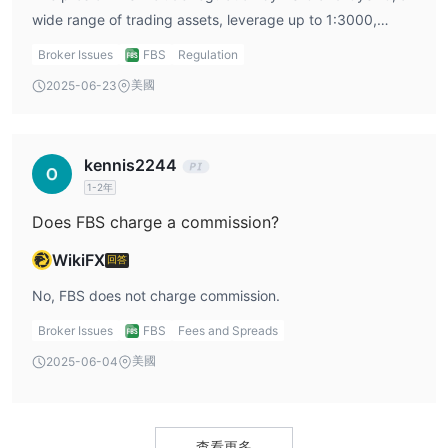
wide range of trading assets, leverage up to 1:3000,
support for MT4/MT5 platforms, low minimum deposit
Broker Issues
FBS
Regulation
requirements, and 24/7 multi-channel customer support,
美國
2025-06-23
but its cons include holding an offshore FSC license and
regional restrictions.
kennis2244
1-2年
Does FBS charge a commission?
WikiFX
回答
No, FBS does not charge commission.
Broker Issues
FBS
Fees and Spreads
美國
2025-06-04
查看更多