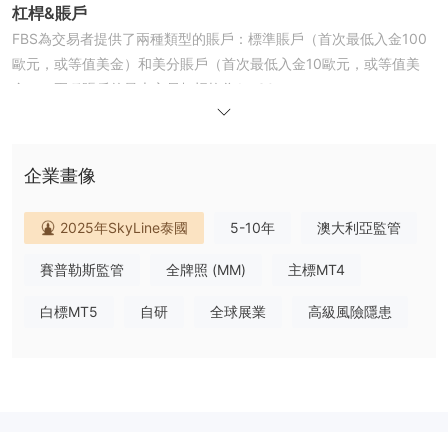
杠桿
&
賬戶
FBS為交易者提供了兩種類型的賬戶：標準賬戶（首次最低入金100
歐元，或等值美金）和美分賬戶（首次最低入金10歐元，或等值美
金）。兩種賬戶的最大交易杠桿均為1：30。
點差
&
手續費
FBS標準賬戶和美分賬戶中，歐元美元的最小點差為0.5點，歐元英
鎊的最小點差為2.1點，黃金美元的最小點差為10點，白銀美元的最
企業畫像
小點差為2點，阿裏巴巴股票的最小點差為1點，亞馬遜的最小點差
為1點，美國原油的最小點差為3點，英國原油的最小為1點。FBS的
2025年SkyLine泰國
5-10年
澳大利亞監管
兩種賬戶都收取點差作為傭金。
交易平臺
賽普勒斯監管
全牌照 (MM)
主標MT4
FBS為交易者提供了多種交易平臺：FBS Trader(支持安卓版和蘋果
白標MT5
自研
全球展業
高級風險隱患
版)，MT4（支持安卓，網頁，Windows,蘋果，macOS版），
MT5（支持安卓，網頁，Windows,蘋果，macOS版）。FBS
Trader是壹款多合壹的交易應用程序，可以讓用戶輕松進行交易，
FBS Trader包含了所有必備的功能，輕便簡潔，讓交易者隨時隨地
進行交易。
出入金