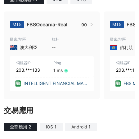
FBSOceania-Real
FBS-
MT5
MT5
90
國家/地區
杠杆
國家/地區
澳大利亞
--
伯利茲
伺服器IP
Ping
伺服器IP
203.***.133
203.***.13
1 ms
INTELLIGENT FINANCIAL MAR
FBS MA
KETS PTY LTD (Australia)
交易應用
全部應用 2
iOS 1
Android 1