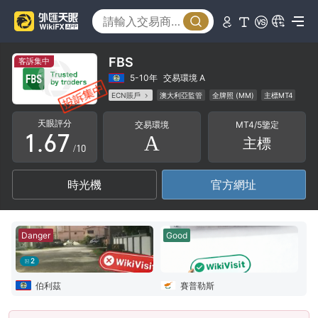
1
2
2
3
3
4
FBS
客訴集中
4
5
5-10年
交易環境 A
ECN賬戶
澳大利亞監管
全牌照 (MM)
主標MT4
0
5
6
全球展業
高級風險隱患
天眼評分
交易環境
MT4/5鑒定
1
.
6
7
A
主標
/10
2
7
8
時光機
官方網址
3
8
9
4
9
Danger
Good
5
2
6
伯利茲
賽普勒斯
7