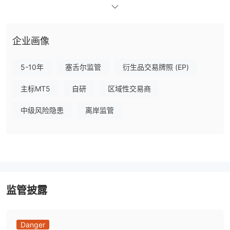
账户、回教账户和签名账户，满足不同的交易需求和资金水平。每种
账户类型都有特定的功能，例如最低存款要求、杠杆比率、点差和佣
金费用。交易者可以根据自己的喜好和交易策略选择账户类型。
企业画像
该平台采用广泛认可的MetaTrader 5交易平台，提供先进的图表工
具、技术分析功能以及对自动交易的支持。它可在多个平台上使用，
5-10年
塞舌尔监管
衍生品交易牌照 (EP)
包括 Windows、macOS 和移动设备。
主标MT5
自研
区域性交易商
ORBI TRADE通过各种渠道提供客户支持，包括电子邮件、电话和办
公室拜访。但是，由于缺乏有关客户支持质量的具体信息，建议谨慎
中级风险隐患
离岸监管
行事并进行进一步研究。
综上所述， ORBI TRADE提供一系列投资产品和账户类型，但缺乏
监管和有限的透明度引发了人们对其可靠性和安全性的担忧。交易者
应仔细考虑所涉及的风险，并与受监管的经纪商探索替代选择。
至于监管方面，经核实， ORBI TRADE不属于任何有效法规的范
围。这就是为什么其在 wikiFX 上的监管状态被列为“无许可证”，并
监管披露
且其得分相对较低，为 1.53/10（动态得分）。请注意风险。
优点和缺点
Danger
ORBI TRADE虽然提供多种投资产品和利用杠杆选项进行差价合约交