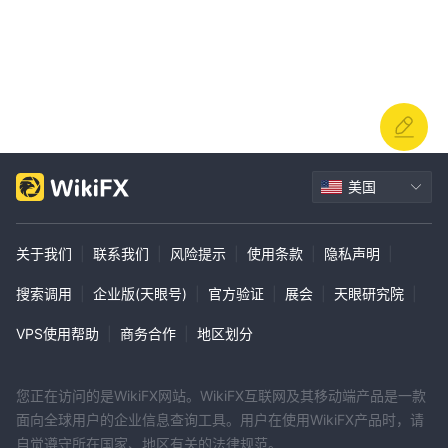
他们的客户服务每周 7 天、每天 24 小时运行。客户可以通过电话
+1 (737) 232-2299 或 +6221 2922 2999（马来语）与他们联系。
此外，可以将查询发送至他们的电子邮件地址
info@orbitrades.com。
总体而言，Finex 为客户提供了多种获取支持的渠道，包括电子邮
件、电话和办公室拜访。
结论
美国
综上所述， ORBI TRADE是一个在线交易平台，提供多种投资产
品，包括股票、外汇、商品和股指。然而，值得注意的是 ORBI
关于我们
|
联系我们
|
风险提示
|
使用条款
|
隐私声明
|
TRADE不受任何有效机构的监管，这引发了人们对平台可靠性和安
搜索调用
|
企业版(天眼号)
|
官方验证
|
展会
|
天眼研究院
|
全性的担忧。缺乏监管会增加欺诈和不公平做法的风险。此外，该平
台的定价和执行方法的透明度有限。尽管 ORBI TRADE提供杠杆选
VPS使用帮助
|
商务合作
|
地区划分
项并获得广泛的交易产品，交易者应意识到差价合约交易的潜在高风
险性质以及由于杠杆和市场波动而造成重大损失的可能性。建议选择
提供客户保护措施的受监管经纪商，以获得更安全的交易体验。
您正在访问的是WikiFX网站。WikiFX互联网及其移动端产品是一款
面向全球用户的企业信息查询工具。用户在使用WikiFX产品时，请
常见问题解答
自觉遵守所在国家、地区有关的法律规范。