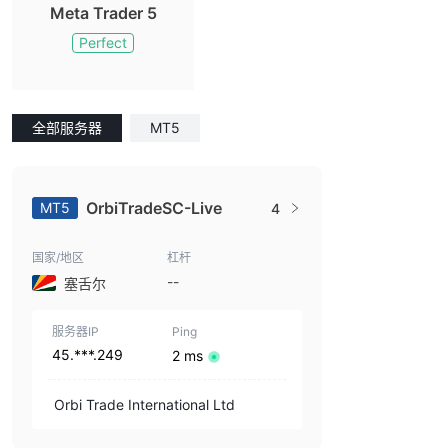
Meta Trader 5
Perfect
全部服务器
MT5
OrbiTradeSC-Live
MT5
4
国家/地区
杠杆
--
塞舌尔
服务器IP
Ping
45.***.249
2 ms
Orbi Trade International Ltd