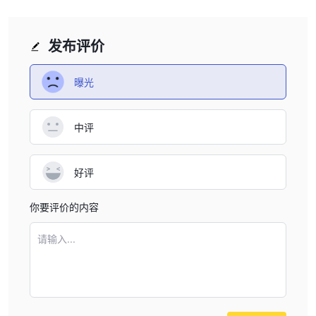
访问 ORBI TRADE网站并查找“注册”按钮或类似的号召性用语。它通
常显示在主页的显着位置。
发布评价
单击“注册”按钮，您将进入注册页面。
3. 在注册页面上，您通常会找到一张需要填写个人详细信息的表
曝光
格。首先在指定字段中提供您的全名。
4. 在下一个字段中输入您的电子邮件地址。请确保提供有效且有效
的电子邮件地址，因为它将用于帐户验证和通信目的。
中评
5. 按照指定的格式输入您的电话号码。在给出的示例中，它要求输
入国家/地区代码为 +62 的电话号码。
6. 为您的密码创建一个强密码 ORBI TRADE帐户。密码应该是唯一
好评
的并且不容易被猜到。建议包含字母、数字和符号的组合以提高安全
性。
你要评价的内容
7. 在指定字段中再次输入密码以确认您的密码。
请输入...
8. 审查所提供的信息以确保准确性和完整性。
9. 填写完所有必填字段后，单击“注册”或“注册”按钮完成开户流程。
10. 成功注册后，系统可能会提示您通过单击发送到您的电子邮件的
验证链接来验证您的电子邮件地址。按照电子邮件中提供的说明完成
验证过程。