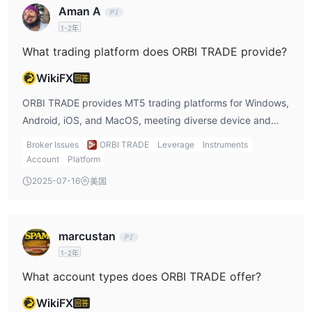
Aman A
小变动价格决定了交易的最小价格变动。所有上市股票均允许交易。
1-2年
差价合约外汇：
该平台提供外汇货币对的差价合约交易，例如
AUDJPY、AUDCAD、AUDCHF 和 AUDNZD。合约规模和杠杆比率
What trading platform does ORBI TRADE provide?
是标准化的，交易者可以利用这些货币对的价格变动。点差代表买入
WikiFX
回答
价和卖出价之间的差异，每对的起始点差和最大点差不同。
差价合约商品：
Market Instruments 提供 XAUUSD（黄金）、
ORBI TRADE provides MT5 trading platforms for Windows,
XAGUSD（白银）和 CLU（原油）等商品的差价合约交易。每种商
Android, iOS, and MacOS, meeting diverse device and
品的合约规模、杠杆率和利差都不同，允许交易者推测这些市场的价
system needs.
Broker Issues
ORBI TRADE
Leverage
Instruments
格波动。
Account
Platform
差价合约股票指数：
该平台提供美国股指的差价合约，包括纳斯
2025-07-16
美国
达克指数 (US100)、标准普尔 500 指数 (US500) 和道琼斯指数
(US30)。交易者可以推测这些指数的整体表现，而不是个别股票。
每个指数的合约规模、杠杆率和利差各不相同。
marcustan
账户类型
1-2年
除了模拟账户之外， ORBI TRADE声称提供四种真实交易账户类
What account types does ORBI TRADE offer?
型，即娱乐账户、专业账户、伊斯兰教账户和签名账户。娱乐账户的
WikiFX
回答
最低初始存款金额仅为 50 美元，而其他三种账户类型的最低初始资