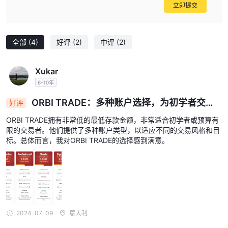
立即提交
杠杆作用
ORBI TRADE为不同的账户类型提供不同的最大杠杆比率。娱乐账户
全部
(4)
好评
(2)
中评
(2)
1:500
的客户可享受最大杠杆
，而专业账户、伊斯兰账户和签名账
1:200。
户提供的最大杠杆为
重要的是要了解杠杆会放大利润和损
Xukar
失。较高的杠杆率会增加获得更大回报的潜力，但也会增加损失存入
6-10年
资本的风险。交易者在交易活动中使用杠杆之前应谨慎行事并考虑其
风险承受能力。
ORBI TRADE：多种账户选择，为初学者交易
好评
者提供经济实惠的入门机会
点差和佣金
ORBI TRADE拥有非常低的最低存款金额，非常适合初学者或预算有
限的交易者。他们提供了多种账户类型，以适应不同的交易风格和目
ORBI TRADE为其不同的账户类型提供不同的点差和佣金。娱乐账户
标。总体而言，我对ORBI TRADE的选择感到满意。
1.5 点，
1 点，
的点差从
伊斯兰教账户提供的点差从
专业账户和
0.8 点。
签名账户提供的点差从
在佣金方面，娱乐账户、专业账户
3 美元
0.1手，
和回教账户的佣金比例为
每佣金
而签名账户的佣
2.5 美元
0.1 手。
金略低
每
交易者在选择账户类型和规划交易策
略时应考虑这些细节。
2024-07-09
意大利
可用交易平台