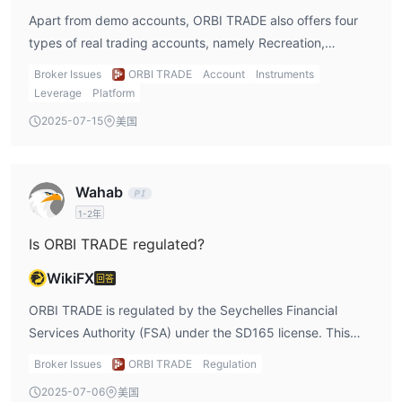
本要求要高得多，分别为 1,000 美元、5,000 美元和 50,000 美
Apart from demo accounts, ORBI TRADE also offers four
元。
types of real trading accounts, namely Recreation,
休闲账户：
Professional, Syariah, and Signature.
Broker Issues
ORBI TRADE
Account
Instruments
休闲账户专为初学者和资金有限的交易者而设计。它需要最低存款
Leverage
Platform
50 美元
0.01。
并提供最小批量
每次点击最大手数为1手，点差
2025-07-15
美国
3 美元
0.1 手。
从1.5开始。收取掉期费用，并且有
每佣金
提供的
1/500，
1000
杠杆是
并且交易者可以访问
交易产品。
新手账户：
Wahab
与休闲账户类似，新手账户适合新手交易者。它的最低存款要求为
1-2年
50 美元
0.01。
1、
并提供最小批量
每次点击的最大手数为
传播
1.5.
3 美元
0.1 手。
开始于
收取掉期费用，并且有
每佣金
提供
Is ORBI TRADE regulated?
1/500，
1000
的杠杆是
交易者可以选择
交易产品。
WikiFX
回答
专业账户：
专业账户专为经验丰富的交易者而设计，他们可以满足更高的最低存
ORBI TRADE is regulated by the Seychelles Financial
1,000 美元。
0.01
款要求
它提供的最小批量为
以及每次点击的
Services Authority (FSA) under the SD165 license. This
10.
0.8,
3 美元
最大手数
传播开始于
并收取掉期费用。有一个
每
offshore regulation allows brokerage firms to operate
Broker Issues
ORBI TRADE
Regulation
0.1 手。
1/200,
1000
佣金
提供的杠杆是
并且交易者可以访问
internationally while complying with basic financial
2025-07-06
美国
交易产品。
compliance standards and customer protection measures.