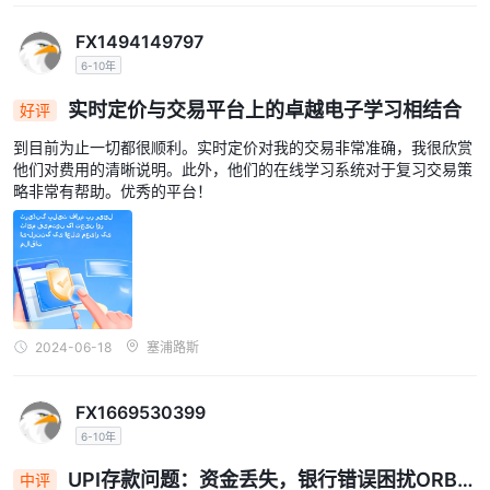
可交易的平台 ORBI TRADE分别是 Windows 版 mt5、android 版
mt5、ios 版 mt5 和 macos 版 mt5。无论如何，我们建议您使用
FX1494149797
mt4 或 mt5 作为您的交易平台。外汇交易者称赞Metatrader作为最
6-10年
受欢迎的外汇交易平台的稳定性和可信度。专家顾问、算法交易、复
实时定价与交易平台上的卓越电子学习相结合
好评
杂指标和策略测试器是该平台上提供的一些复杂的交易工具。目前，
到目前为止一切都很顺利。实时定价对我的交易非常准确，我很欣赏
Metatrader 市场上有 10,000 多个交易应用程序可供交易者用来提
他们对费用的清晰说明。此外，他们的在线学习系统对于复习交易策
高业绩。通过使用合适的移动终端，包括ios和android设备，您可以
略非常有帮助。优秀的平台！
随时随地通过mt4和mt5进行交易。
存取款
50 美元。
ORBI TRADE最低初始存款要求为
但现有信息并未具体
说明平台接受的充值方式。关于提款，客户似乎只能通过银行转账的
方式提款。没有提供有关提款流程或可用选项的更多详细信息。
2024-06-18
塞浦路斯
客户支持
FX1669530399
ORBI TRADE您可以通过电话：+1 (737) 232-2299，+62 8111 717
6-10年
999（马来语），电子邮件：info@orbitrades.com，实时聊天或在
线发送消息来联系客户支持。您还可以在 Instagram 和 YouTube 等
UPI存款问题：资金丢失，银行错误困扰ORBIT
中评