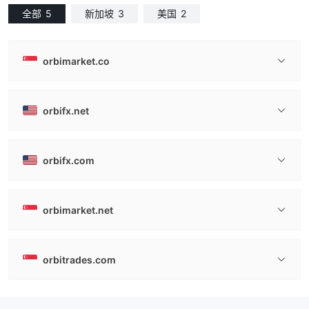
全部
5
新加坡
3
美国
2
orbimarket.co
orbifx.net
orbifx.com
orbimarket.net
orbitrades.com