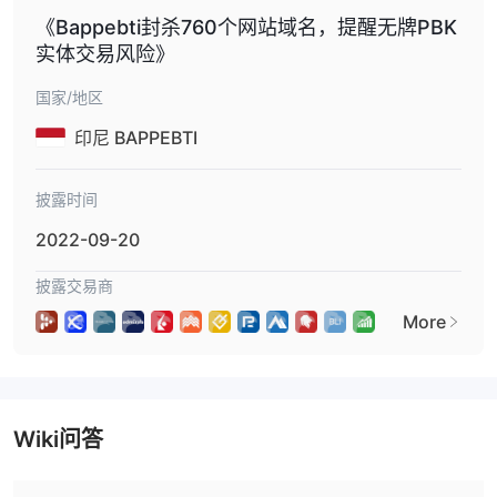
易，但交易者也应考虑其优点和缺点。从积极的一面来看， ORBI
《Bappebti封杀760个网站域名，提醒无牌PBK
实体交易风险》
TRADE提供多种投资选择，包括热门美国股票，并提供用于练习和
学习的模拟账户。 Metatrader 5 作为交易平台的推出通过其用户友
国家/地区
好的界面和先进的图表工具增强了用户体验。此外， ORBI TRADE
提供多种账户类型以满足不同的交易需求。
印尼 BAPPEBTI
然而，重要的是要注意其缺点。缺乏监管监督引发了人们对该平台可
靠性和安全性的担忧，而差价合约交易潜在的高风险性质需要谨慎对
披露时间
待。定价和执行方法的透明度有限，并且缺乏通常由受监管经纪商提
2022-09-20
供的客户保护措施。此外，有关其他帐户功能和优势、潜在限制或限
制以及特定平台性能的信息有限。交易者在参与之前应仔细考虑这些
披露交易商
利弊 ORBI TRADE做出明智的投资决策。
More
市场工具
ORBI TRADE广告称其提供 1,000 种交易产品，包括美国股票、外
汇、大宗商品、股指和印度尼西亚股票的差价合约。
美国股票差价合约：
Wiki问答
Market Instruments 允许交易一系列美国股
票的差价合约，包括阿里巴巴集团控股有限公司、亚马逊公司、苹果
公司等。每个合约大小代表相应股票的一个单位，最小变动单位和最