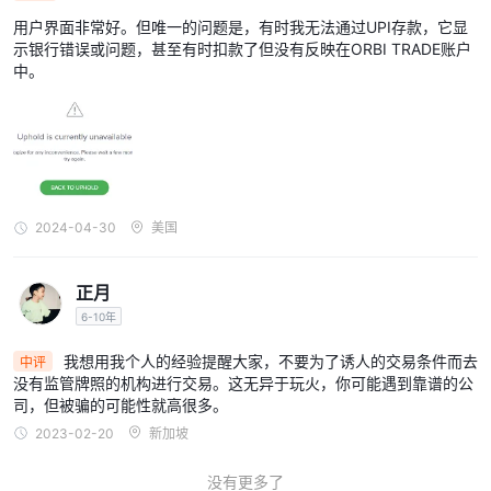
社交媒体平台上关注该经纪人。公司地址：1st Floor, First saint
RADE账户
用户界面非常好。但唯一的问题是，有时我无法通过UPI存款，它显
Vincent Bank Ltd Building, james street, kingstown kingstown,
示银行错误或问题，甚至有时扣款了但没有反映在ORBI TRADE账户
ca vc0100。
中。
风险提示
在线交易涉及很大的风险，您可能会损失所有投资资金。它并不适合
所有交易者或投资者。请确保您了解所涉及的风险，并注意本文中包
含的信息仅供一般参考之用。
2024-04-30
美国
客户支持
Finex 通过各种渠道提供客户支持，以解决与以下相关的问题和查询
正月
ORBI TRADE国际有限公司客户可以填写其网站上提供的表格，通过
6-10年
电子邮件与他们联系。
Finex 在塞舌尔和印度尼西亚设有办事处。塞舌尔办事处位于 Nobel
我想用我个人的经验提醒大家，不要为了诱人的交易条件而去
中评
Capital Limited, Room B11, First Floor, Providence Complex,
没有监管牌照的机构进行交易。这无异于玩火，你可能遇到靠谱的公
司，但被骗的可能性就高很多。
Providence, Mahe, Seychelles。印度尼西亚办事处位于 THE
2023-02-20
新加坡
PROMINENCE TOWER, 18th Floor, Jl.西丝路号15，
RT.003/RW.006，凯尔。 Panungnggung Timur，Kec。槟城, 唐
没有更多了
格朗市, 省万丹，15143，印度尼西亚。