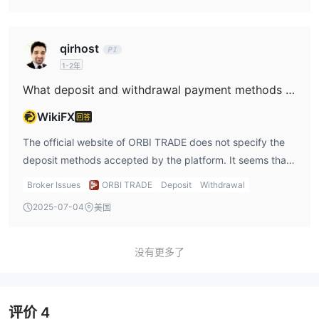
回教帐户：
伊斯兰教账户适合喜欢符合伊斯兰教法交易的交易者。它需要最低存
qirhost
5,000 美元
0.10。
款
并提供最小批量
每次点击的最大手数为
10
1.
3 美元
0.1
1-2年
，传播开始于
此账户类型提供免费掉期和
每佣金
手。
1/200
1000
提供的杠杆是
，交易者可以选择
交易产品。
What deposit and withdrawal payment methods does ORBI TRAD accept?
签名账户：
WikiFX
回答
签名账户专为高净值人士和经验丰富的交易者而设计。它的最低存款
50,000 美元
0.5
要求为
并提供最小批量
。每次点击的最大手数
The official website of ORBI TRADE does not specify the
20
0.8。
2.5 美元
为
，传播开始于
收取掉期费用，并且有
每佣
deposit methods accepted by the platform. It seems that
0.1 手。
1/200,
1000
金
提供的杠杆是
并且交易者可以访问
交
customers can only withdraw money via bank transfer.
Broker Issues
ORBI TRADE
Deposit
Withdrawal
易产品。
2025-07-04
美国
ORBI TRADE还提供模拟账户选项，允许用户在模拟环境中练习交
易，而无需冒真实资金的风险。该账户为交易者提供了一个宝贵的机
会，让他们在参与实时交易之前熟悉平台的功能、测试交易策略并获
没有更多了
得经验。
如何开户？
评价
4
开设账户 ORBI TRADE， 按着这些次序：