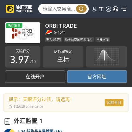
4
2
5
3
0
6
4
ORBI TRADE
离岸监管
1
7
5
5-10年
塞舌尔监管
衍生品交易牌照 (EP)
主标MT5
2
8
6
区域性交易商
中级风险隐患
离岸监管
天眼评分
MT4/5鉴定
3
.
9
7
主标
/10
4
8
在线开户
官方网址
5
9
6
提示：天眼评分过低，请远离！
7
风险评测
上次检测 2026-08-09
8
外汇监管
1
9
FSA 衍生品交易牌照 (EP)