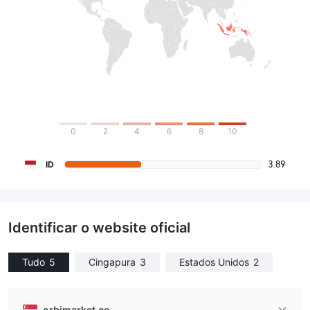
0
2
4
6
8
10
3.89
ID
Identificar o website oficial
Tudo
5
Cingapura
3
Estados Unidos
2
orbimarket.co