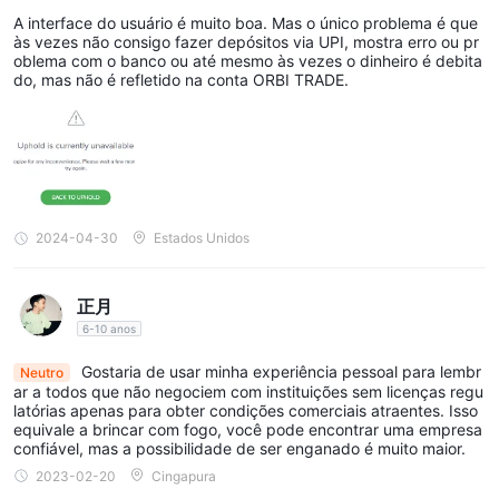
ntes, Erros Bancários Afligem Contas ORBITRAD
A interface do usuário é muito boa. Mas o único problema é que
Como abrir uma conta?
E
às vezes não consigo fazer depósitos via UPI, mostra erro ou pr
oblema com o banco ou até mesmo às vezes o dinheiro é debita
abrir uma conta com ORBI TRADE , Siga esses passos:
do, mas não é refletido na conta ORBI TRADE.
visite a ORBI TRADE site e procure o botão “inscrever-se” ou
uma frase de chamariz semelhante. geralmente é exibido com
destaque na página inicial.
Clique no botão “Cadastre-se”, que o direcionará para a página
de cadastro.
3. Na página de registro, você normalmente encontrará um
2024-04-30
Estados Unidos
formulário para preencher com seus dados pessoais. Comece
fornecendo seu nome completo no campo designado.
正月
4. Digite seu endereço de e-mail no próximo campo. Certifique-
6-10 anos
se de fornecer um endereço de e-mail válido e ativo, pois ele
Gostaria de usar minha experiência pessoal para lembr
Neutro
será usado para fins de verificação e comunicação da conta.
ar a todos que não negociem com instituições sem licenças regu
5. Digite seu número de telefone no formato especificado. No
latórias apenas para obter condições comerciais atraentes. Isso
equivale a brincar com fogo, você pode encontrar uma empresa
exemplo dado, ele pede um número de telefone com o código
confiável, mas a possibilidade de ser enganado é muito maior.
do país +62.
2023-02-20
Cingapura
6. crie uma senha forte para seu ORBI TRADE conta. a senha