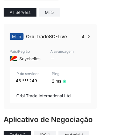
All Servers
MT5
OrbiTradeSC-Live
MT5
4
Pais/Região
Alavancagem
Seychelles
--
IP do servidor
Ping
45.***.249
2 ms
Orbi Trade International Ltd
Aplicativo de Negociação
Todos 2
iOS 1
Android 1