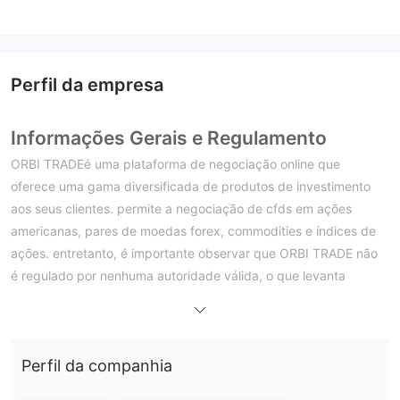
Perfil da empresa
Informações Gerais e Regulamento
ORBI TRADEé uma plataforma de negociação online que
oferece uma gama diversificada de produtos de investimento
aos seus clientes. permite a negociação de cfds em ações
americanas, pares de moedas forex, commodities e índices de
ações. entretanto, é importante observar que ORBI TRADE não
é regulado por nenhuma autoridade válida, o que levanta
preocupações sobre a confiabilidade e segurança da
plataforma. a falta de supervisão regulatória aumenta o risco de
fraude e práticas desleais. os comerciantes devem ter cautela e
Perfil da companhia
considerar optar por um corretor regulamentado para garantir
uma experiência de negociação segura.