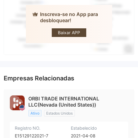
Inscreva-se no App para
desbloquear!
ORBI
TRADE
Baixar APP
Empresas Relacionadas
ORBI TRADE INTERNATIONAL
LLC(Nevada (United States))
Ativo
Estados Unidos
Registro NO.
Estabelecido
E15129122021-7
2021-04-08