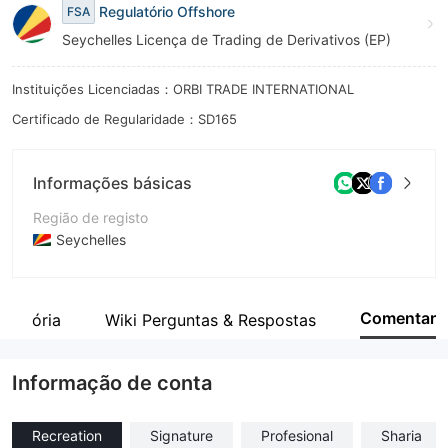
Regulatório Offshore
FSA
Seychelles Licença de Trading de Derivativos (EP)
Instituições Licenciadas：ORBI TRADE INTERNATIONAL
Certificado de Regularidade：SD165
Informações básicas
Região de registo
Seychelles
Anos de operação
5-10 anos
Comentar
ulatória
Wiki Perguntas & Respostas
Empresa
ORBI TRADE INTERNATIONAL LTD
Informação de conta
Recreation
Signature
Profesional
Sharia