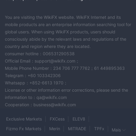
1:500
podem desfrutar de uma alavancagem máxima de
,
enquanto as contas Professional, Syariah e Signature oferecem
You are visiting the WikiFX website. WikiFX Internet and its
1:200.
uma alavancagem máxima de
É importante entender
mobile products are an enterprise information searching tool for
que a alavancagem amplifica tanto os lucros quanto as perdas.
global users. When using WikiFX products, users should
Maior alavancagem aumenta o potencial de maiores retornos,
consciously abide by the relevant laws and regulations of the
mas também aumenta o risco de perder o capital depositado.
country and region where they are located.
Os comerciantes devem ter cautela e considerar sua tolerância
consumer hotline：006531290538
ao risco antes de utilizar a alavancagem em suas atividades
Official Email：support@wikifx.com；
comerciais.
Mobile Phone Number：234 706 777 7762；61 449895363
Spreads & Comissões
Telegram：+60 103342306
Whatsapp：+852-6613 1970；
ORBI TRADEoferece diferentes spreads e comissões para seus
License or other information error corrections, please send the
vários tipos de conta. a conta de recreação tem spreads a
information to：qa@wikifx.com
1,5 pips,
1 pip,
partir de
a conta Syariah oferece spreads de
e
Cooperation：business@wikifx.com
as contas Professional e Signature fornecem spreads a partir de
0,8 pips.
Em termos de comissões, as contas Recreio,
Exclusive Markets
FXCess
ELEV8
$ 3
0,1 lote,
Profissional e Syariah têm um
comissão por
Fizmo Fx Markets
Merin
MiTRADE
TPFx
Mais
enquanto a conta Signature incorre em uma comissão