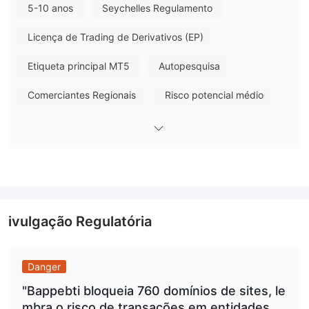
ORBI TRADEoferece diferentes tipos de contas, incluindo
5-10 anos
Seychelles Regulamento
recreação, novato, profissional, syariah e contas de assinatura,
Licença de Trading de Derivativos (EP)
atendendo a várias necessidades de negociação e níveis de
capital. cada tipo de conta tem características específicas,
Etiqueta principal MT5
Autopesquisa
como requisitos mínimos de depósito, índices de alavancagem,
spreads e comissões. os comerciantes podem escolher um tipo
Comerciantes Regionais
Risco potencial médio
de conta com base em suas preferências e estratégias de
Regulatório Offshore
negociação.
A plataforma utiliza a plataforma de negociação MetaTrader 5,
que é amplamente reconhecida e fornece ferramentas
avançadas de gráficos, recursos de análise técnica e suporte
para negociação automatizada. Está disponível em várias
plataformas, incluindo Windows, macOS e dispositivos móveis.
ivulgação Regulatória
ORBI TRADEfornece suporte ao cliente através de vários canais,
incluindo e-mail, telefone e visitas ao escritório. no entanto,
devido à falta de informações específicas sobre a qualidade do
Danger
suporte ao cliente, é aconselhável abordar com cautela e
"Bappebti bloqueia 760 domínios de sites, le
realizar mais pesquisas.
mbra o risco de transações em entidades P