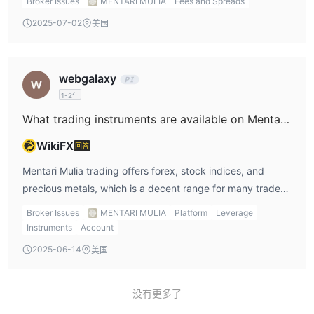
Broker Issues
MENTARI MULIA
Fees and Spreads
to minimize the cost of each trade, which is always
2025-07-02
美国
beneficial when I’m looking to optimize my trading
strategy.
webgalaxy
1-2年
What trading instruments are available on Mentari Mulia?
WikiFX
回答
Mentari Mulia trading offers forex, stock indices, and
precious metals, which is a decent range for many traders.
However, for me, the lack of commodities,
Broker Issues
MENTARI MULIA
Platform
Leverage
cryptocurrencies, and ETFs is a limitation, as I prefer to
Instruments
Account
have a broader selection of instruments to diversify my
2025-06-14
美国
trades.
没有更多了