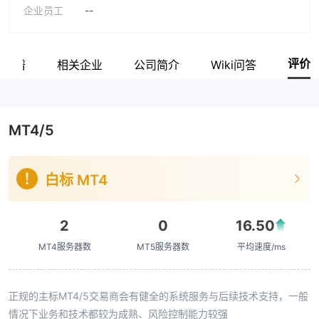
企业员工
--
评价
系族谱
相关企业
公司简介
Wiki问答
MT4/5
白标 MT4
2
0
16.50
MT4服务器数
MT5服务器数
平均速度/ms
正规的主标MT4/5交易商会有健全的系统服务与后续技术支持，一般
情况下业务和技术都较为成熟、风险控制能力较强