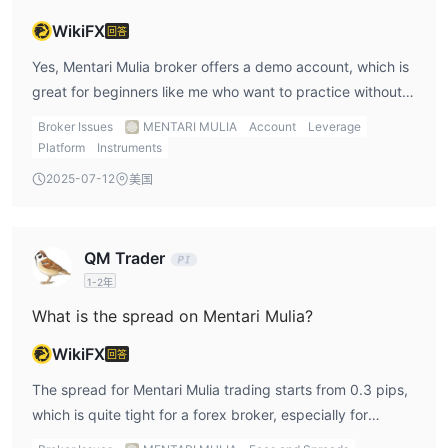
WikiFX
回答
Yes, Mentari Mulia broker offers a demo account, which is
great for beginners like me who want to practice without
risking real money. I can use the demo account to get a
Broker Issues
MENTARI MULIA
Account
Leverage
feel for the platform and test out new strategies before
Platform
Instruments
diving into live trading.
2025-07-12
美国
QM Trader
1-2年
What is the spread on Mentari Mulia?
WikiFX
回答
The spread for Mentari Mulia trading starts from 0.3 pips,
which is quite tight for a forex broker, especially for
traders like me who trade frequently. Tight spreads help