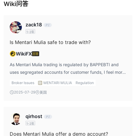
Wiki问答
zack18
1-2年
Is Mentari Mulia safe to trade with?
WikiFX
回答
As Mentari Mulia trading is regulated by BAPPEBTI and
uses segregated accounts for customer funds, I feel more
secure trading with them compared to unregulated
Broker Issues
MENTARI MULIA
Regulation
brokers. The use of segregated accounts means my funds
2025-07-29
美国
are kept separate from the broker’s operational funds,
providing an extra layer of protection. However, I’d always
be cautious and check how this regulation is enforced in
qirhost
practice.
1-2年
Does Mentari Mulia offer a demo account?