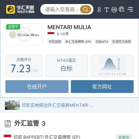
2
3
MENTARI MULIA
4
0
监管中
5-10年
5
0
1
印尼监管
外汇交易牌照 (EP)
白标MT4
区域性交易商
6
1
2
天眼评分
MT4/5鉴定
7
.
2
3
白标
/10
8
3
4
在线开户
官方网址
9
4
5
5
6
印尼实地探访外汇交易商MENTARI MULIA 存在真实展业场所
6
7
外汇监管
3
7
8
印尼
BAPPEBTI
外汇交易牌照 (EP)
监管中