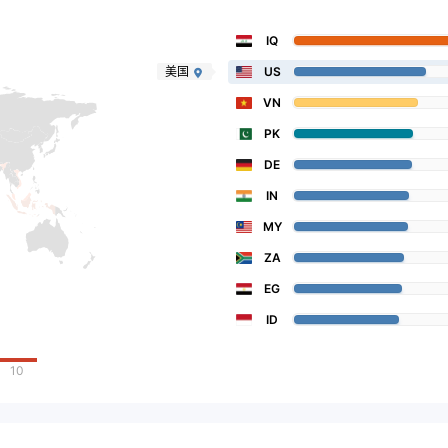
IQ
美国
US
VN
PK
DE
IN
MY
ZA
EG
ID
10