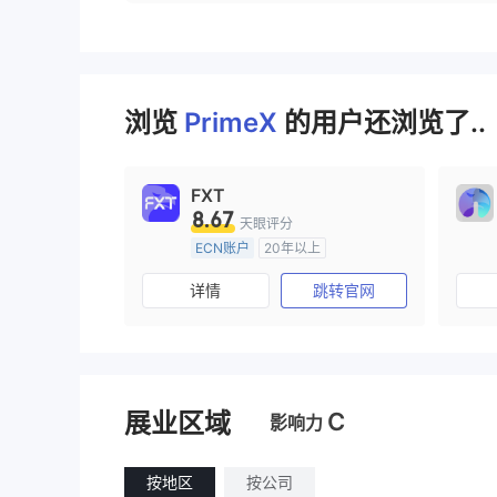
浏览
PrimeX
的用户还浏览了..
FXT
8.67
天眼评分
ECN账户
20年以上
澳大利亚监管
全牌照 (MM)
详情
跳转官网
主标MT4
C
展业区域
影响力
按地区
按公司