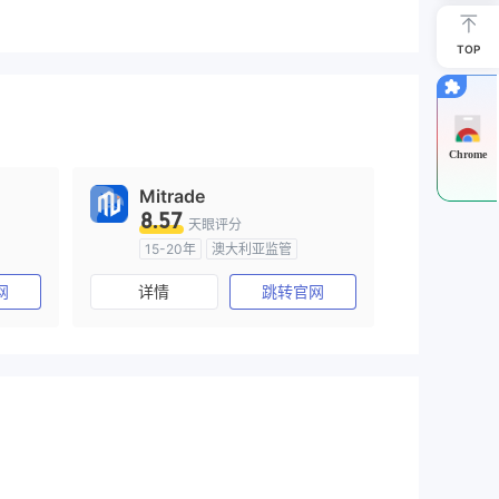
TOP
Chrome
Mitrade
8.57
天眼评分
15-20年
澳大利亚监管
)
全牌照 (MM)
自研
网
详情
跳转官网