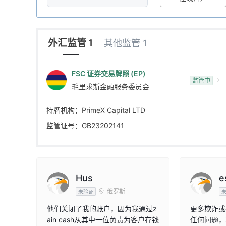
4
5
外汇监管 1
其他监管 1
6
FSC 证券交易牌照 (EP)
监管中
毛里求斯金融服务委员会
7
持牌机构：PrimeX Capital LTD
8
监管证号：GB23202141
9
Hus
e
俄罗斯
未验证
他们关闭了我的账户，因为我通过z
更多欺诈或
ain cash从其中一位负责为客户存钱
任何问题，