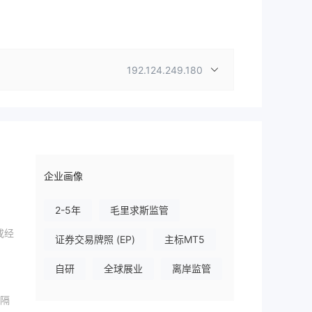
192.124.249.180
企业画像
2-5年
毛里求斯监管
或经
证券交易牌照 (EP)
主标MT5
自研
全球展业
离岸监管
金隔