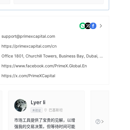
support@primexcapital.com
https://primexcapital.com/cn
Office 1801, Churchill Towers, Business Bay, Dubai, UAE.
https://www.facebook.com/PrimeX.Global.En
https://x.com/PrimeXCapital
Lyer li
巴基斯坦
未验证
市场工具提供了宝贵的见解，以增
7
强我的交易决策，但等待时间可能