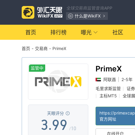
2
2
全球交易商监管查询APP
3
3
什么是WikiFX
4
4
首页
排行榜
曝光
社区
首页
-
交易商
-
PrimeX
5
5
0
6
6
PrimeX
监管中
阿联酋
|
2-5年
1
7
7
毛里求斯监管
证券
|
主标MT5
全球
|
|
2
8
8
https://primexcap
天眼评分
3
.
9
9
官方网址
/10
在线开户