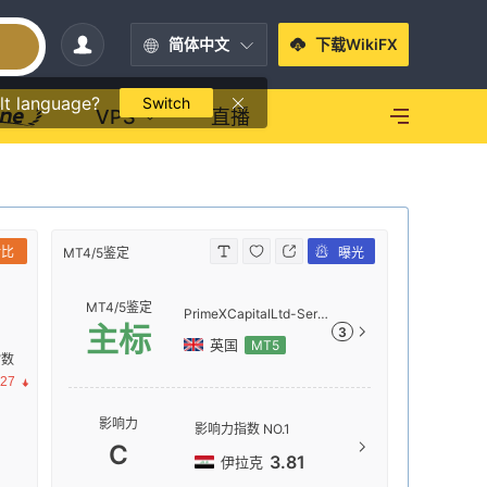
简体中文
下载WikiFX
lt language?
Switch
VPS
直播
对比
MT4/5鉴定
曝光
MT4/5鉴定
MT4/5鉴定
PrimeXCapitalLtd-Serv
主标
3
er
英国
MT5
指数
.27
服务器
影响力
影响力指数 NO.1
PrimeXC
C
3.81
伊拉克
服务器