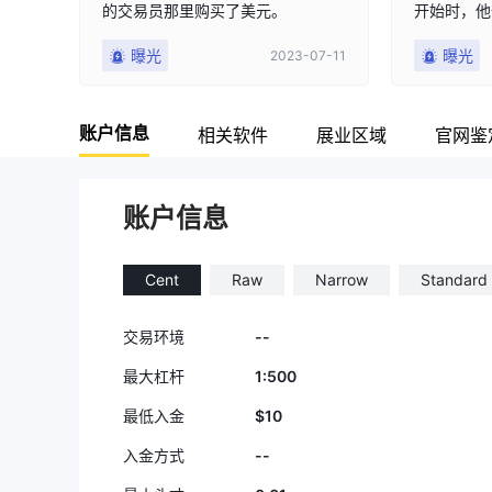
的交易员那里购买了美元。
开始时，他
的交易只会
曝光
曝光
2023-07-11
的影响。他
优势，但是
认了他们所说
账户信息
提到这都是
相关软件
展业区域
官网鉴
关。当你进
在消息发布
平台跟Ari
账户信息
造成我损失
的损失是因
的咒骂增加
Cent
Raw
Narrow
Standard
可以给你提
发生的事情
--
交易环境
告诉我，“
1:500
最大杠杆
$10
最低入金
--
入金方式