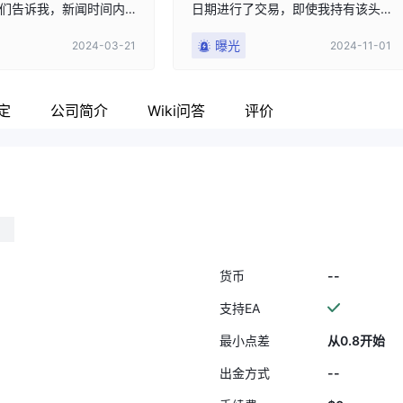
们告诉我，新闻时间内
日期进行了交易，即使我持有该头
受到客户脚步差异5个点
寸两天，并在spa 35 indic的价格上
曝光
2024-03-21
2024-11-01
们欺骗客户关于公司的
盈利。这非常不公平，我建议投诉
当他们订阅时，他们否
他们。如果有人知道如何投诉，请
的。Prime 支持人员
告诉我。
谎言，他们与外汇无
定
公司简介
Wiki问答
评价
入视频时，似乎该交易
前几秒结束。就是之前
d互动了90多点，这就是
的原因，他们还声称我
为突破，流动性提供者
了，所以无法补偿。我
供一段视频，展示公司
。艾哈迈德·阿尔-阿拉吉
--
货币
钱要多久？”
支持EA
最小点差
从0.8开始
--
出金方式