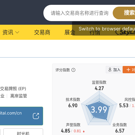
搜索
Switch to browser defau
资讯
交易商
展会
行情
加入
评分指数
监管指数
4.27
交易牌照 (EP)
展业
离岸监管
|
技术指数
风控
6.90
5.53
/
1
3.99
ital.com/cn
声誉指数
业务指数
4.85
6.57
/
0.81
时光机