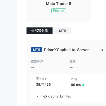
Meta Trader 5
Perfect
全部服务器
MT5
PrimeXCapitalLtd-Server
MT5
3
国家/地区
杠杆
--
--
服务器IP
Ping
38.***.56
89 ms
PrimeX Capital Limited