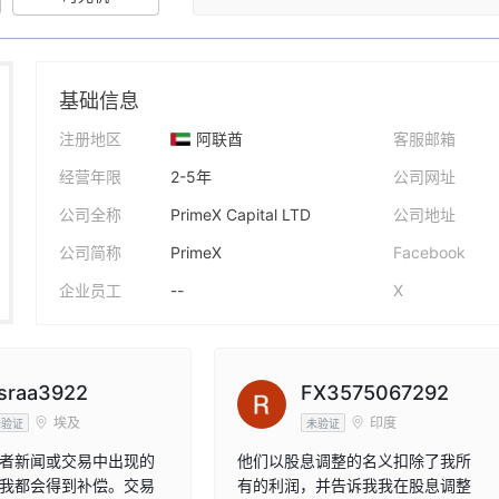
基础信息
注册地区
阿联酋
客服邮箱
经营年限
2-5年
公司网址
公司全称
PrimeX Capital LTD
公司地址
公司简称
PrimeX
Facebook
企业员工
--
X
sraa3922
FX3575067292
埃及
印度
未验证
未验证
者新闻或交易中出现的
他们以股息调整的名义扣除了我所
我都会得到补偿。交易
有的利润，并告诉我我在股息调整