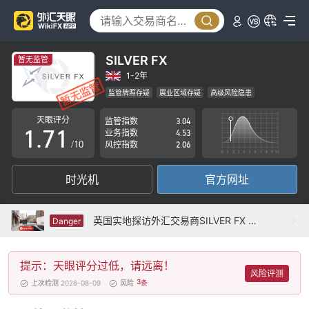
2
3
4
SILVER FX
暂无监管
5
1-2年
监管牌照存疑
展业区域存疑
高级风险隐患
0
6
0
天眼评分
监管指数
3.04
1
.
7
1
业务指数
4.53
/10
风控指数
2.06
2
8
2
时光机
官方网址
3
9
3
4
4
英国实地探访外汇交易商SILVER FX 不存在真实展业场所
Danger
5
5
提示：天眼评分过低，请远离！
6
6
风险评测
3
上次检测 2026-08-09
风险
条
7
7