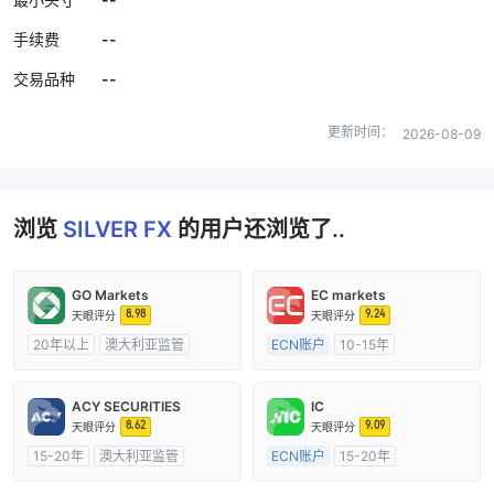
--
手续费
--
交易品种
更新时间：
2026-08-09
浏览
SILVER FX
的用户还浏览了..
GO Markets
EC markets
8.98
9.24
天眼评分
天眼评分
20年以上
澳大利亚监管
ECN账户
10-15年
全牌照 (MM)
cTrader
澳大利亚监管
全牌照 (MM)
主标MT4
ACY SECURITIES
IC
8.62
9.09
天眼评分
天眼评分
15-20年
澳大利亚监管
ECN账户
15-20年
全牌照 (MM)
主标MT4
澳大利亚监管
全牌照 (MM)