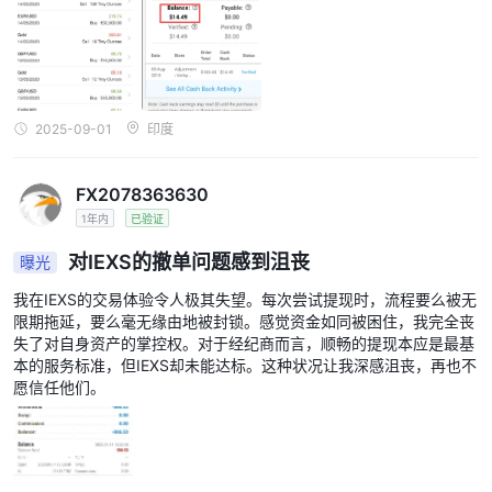
卢比。然而，该平台仍在WhatsApp上播放印地语广告，宣传“零滑点
交易”。这种监管套利式的掠夺行为实在令人发指。
2025-09-01
印度
FX2078363630
1年内
已验证
对IEXS的撤单问题感到沮丧
曝光
我在IEXS的交易体验令人极其失望。每次尝试提现时，流程要么被无
限期拖延，要么毫无缘由地被封锁。感觉资金如同被困住，我完全丧
失了对自身资产的掌控权。对于经纪商而言，顺畅的提现本应是最基
本的服务标准，但IEXS却未能达标。这种状况让我深感沮丧，再也不
愿信任他们。