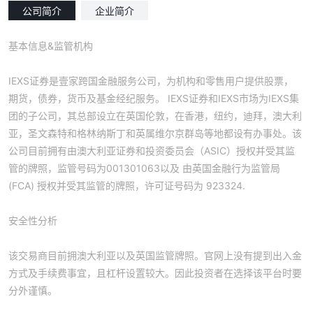
公司简介
企业简介
基本信息&监管机构
IEXS证券是壹家跨国金融服务公司，为机构和零售用户提供股票，
期货，债券，货币及基金经纪服务。 IEXS证券和IEXS市场为IEXS集
团的子公司，其总部设立在英国伦敦，在香港，纽约，迪拜，澳大利
亚，圣文森特和格林纳斯丁和英属维尔京群岛等地都设有办事处。该
公司目前拥有由澳大利亚证券和投资委员会（ASIC）授权并受其监
管的牌照，监管号码为001301063以及 由英国金融行为监管局
(FCA) 授权并受其监管的牌照，许可证号码为 923324.
安全性分析
该交易商目前拥澳大利亚以及英国监管牌照。官网上没有提到出入金
方式及手续费事宜，且杠杆设置较大。因此投资者在选择该平台时要
分外谨慎。