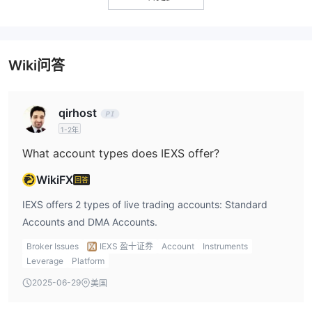
队，适配区域
Wiki问答
qirhost
1-2年
What account types does IEXS offer?
WikiFX
回答
IEXS offers 2 types of live trading accounts: Standard
Accounts and DMA Accounts.
Broker Issues
IEXS 盈十证券
Account
Instruments
Leverage
Platform
2025-06-29
美国