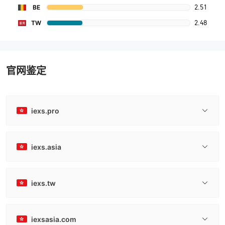
2.51
BE
2.48
TW
官网鉴定
iexs.pro
iexs.asia
iexs.tw
iexsasia.com