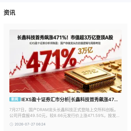
资讯
IEXS盈十证券汇市分析|长鑫科技首秀飙涨47
新闻
1%！市值超3万亿登顶A股。
7月27日，国产DRAM龙头长鑫科技正式登陆上交所科创板。
公司开盘报49.50元，较8.66元发行价上涨471.59%，按发行
后总股本约668.81亿股计算，开盘总市值约3.31万亿元，一举
2026-07-27 06:24
超过工商银行，跃居A股上市公司总市值首位。本次发行募资