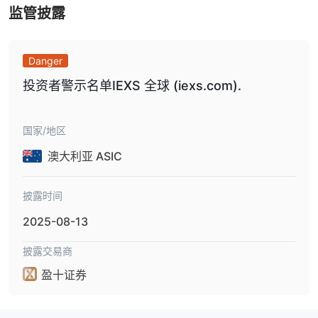
监管披露
交易平台
Danger
IEXS为交易者提供广泛应用于金融市场的分析和交易工具-MT4交易
投资者警示名单IEXS 全球 (iexs.com).
平台。该平台为交易者提供强大，便捷的交易工具以及安全，可信赖
的交易设置，3种执行模式，2个市场订单，4个挂单，2个止损单和
壹个尾随止损，30项技术指标，支持桌面版，网页端，和移动端，
国家/地区
让交易者灵活进行交易。
澳大利亚 ASIC
披露时间
2025-08-13
披露交易商
盈十证券