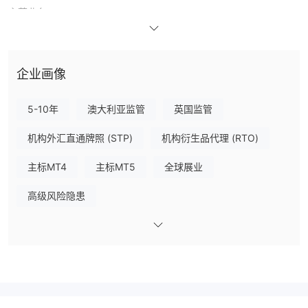
主营业务
IEXS为投资者提供全球金融市场上热门的交易产品，主要有外汇
（包括主要的全球货币对），指数，金属，能源，股票。
企业画像
杠杆&账户
5-10年
澳大利亚监管
英国监管
外汇，金属和能源的交易杠杆高达1：500。为满足不同交易者的交
机构外汇直通牌照 (STP)
机构衍生品代理 (RTO)
易需求和交易体验，该平台设置了两种账户类型，即标准账户和
DMA账户。 DMA账户可为机构交易者实时提供多种市场流动性选
主标MT4
主标MT5
全球展业
择，交易者可以查看双边订单深度，选择更有利的下单位置。
高级风险隐患
点差&佣金费用
标准账户中欧元美元点差为1.8点，英镑美元点差为2.2点，欧元英镑
点差为2.3点，黄金美元点差为4.6点，白银美元点差为2.0点，英国
原油点差为5.0点，美国原油点差为5.0点，德国30指数点差为2.0
点，香港恒生指数为12.0点。 DMA账户的点差为0.1点起。