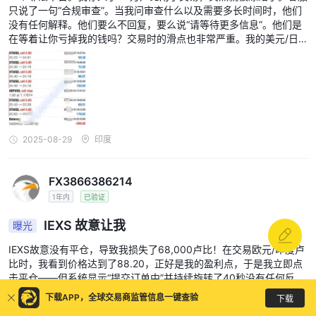
只说了一句“合规审查”。当我问审查什么以及需要多长时间时，他们
没有任何解释。他们要么不回复，要么说“请等待更多信息”。他们是
在等着让你亏掉我的钱吗？交易时的滑点也非常严重。我的美元/日
元止损设在141.5，但在平仓前却滑到了142.8。130点的滑点导致我
损失了27万卢比。客服却说这是“正常现象”。我怎么能亏这么多钱？
两个月了还没有结果？印度用户应该完全避开这种随意冻结账户且无
人监管的平台！
2025-08-29
印度
FX3866386214
1年内
已验证
IEXS 故意让我
曝光
IEXS故意没有平仓，导致我损失了68,000卢比！在交易欧元/印度卢
比时，我看到价格达到了88.20，正好是我的盈利点，于是我立即点
击平仓——但系统显示“提交订单中”并持续旋转了40秒没有任何反
应！等到订单完成时，价格已经变动到87.76，相差44个点，造成了
下载APP，全球交易商监管信息一键查验
下载
22,000卢比的损失。我在74.50下了买单，刚点击确认，系统就卡顿