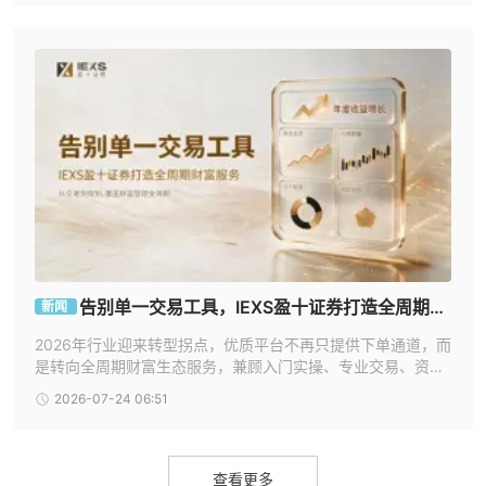
总额达579.19亿元（超额配售选择权行使前），已超过2020
年中芯国际的532亿元，刷新科创板史上最大IPO募资纪录。
长鑫科技也因此成为A股史上最大的科技
告别单一交易工具，IEXS盈十证券打造全周期财
新闻
富服务
2026年行业迎来转型拐点，优质平台不再只提供下单通道，而
是转向全周期财富生态服务，兼顾入门实操、专业交易、资金
增值、本地化售后多重需求。不同投资者痛点清晰：新手缺教
2026-07-24 06:51
学、专业交易者追求高效执行、机构需要定制化管理、跨境用
户急需本地化服务支撑。IEXS盈十证券经过15年行业沉淀，总
部设于伦敦，香港、新加坡设立分支机构，搭建覆盖亚太、欧
美市场的全球化服务网络，同时组建亚洲本地化多语种服务团
查看更多