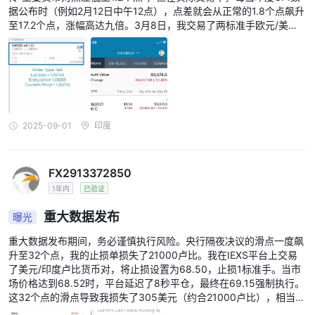
据公布时（例如2月12日中午12点），点差就会从正常的1.8个点飙升
至17.2个点，涨幅高达九倍。3月8日，我交易了两标准手欧元/美
元，仅点差成本就高达344美元（约合2.4万卢比），比平时高出296
美元。提醒印度交易者：远离这个利用ASIC牌照，通过点差诈骗和隐
藏费用骗取资金的外国平台！
2025-09-01
印度
FX2913372850
1年内
已验证
重大数据发布
曝光
重大数据发布期间，务必谨慎执行风险。央行隔夜决议的滑点一度飙
升至32个点，我的止损单损失了21000卢比。我在IEXS平台上交易
了美元/印度卢比货币对，将止损设置为68.50，止损1标准手。当市
场价格达到68.52时，平台延迟了8秒平仓，最终在69.15强制执行。
这32个点的滑点导致我损失了305美元（约合21000卢比），相当于
班加罗尔半个月的房租。到5月份，滑点造成的总损失已达到58700