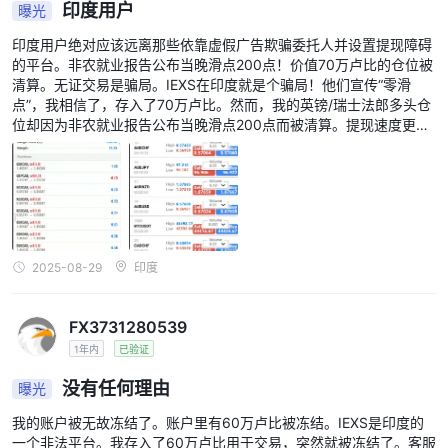
印度用户
曝光
印度用户绝对应该远离那些依靠虚假广告欺骗委托人并设置提现障碍
的平台。非农就业报告公布当晚滑点200点！价值70万卢比的仓位被
清算。无证交易是骗局。IEXS在印度就是个骗局！他们宣传“零滑
点”，我相信了，存入了70万卢比。然而，我的英镑/瑞士法郎多头仓
位却因为非农就业报告公布当晚滑点200点而被清算。提现速度更
慢。我申请提取剩余的8万卢比，但花了五天才到账。之前一位来自
海得拉巴的用户存入了50万卢比。
2025-08-29
印度
FX3731280539
1年内
已验证
没有任何理由
曝光
我的账户被无故冻结了。账户里有60万卢比被冻结。IEXS是印度的
一个非法平台。我存入了60万卢比用于交易，突然就被冻结了。客服