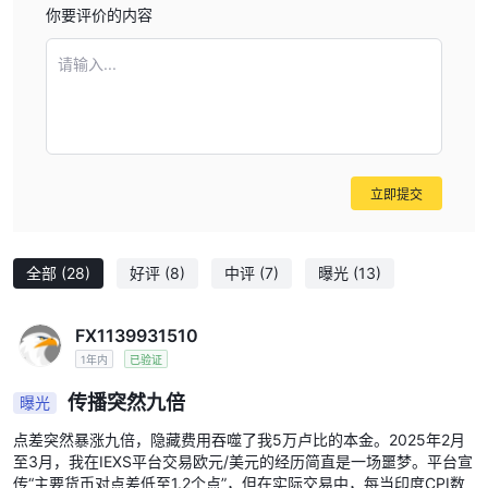
你要评价的内容
请输入...
立即提交
全部
(28)
好评
(8)
中评
(7)
曝光
(13)
FX1139931510
1年内
已验证
传播突然九倍
曝光
点差突然暴涨九倍，隐藏费用吞噬了我5万卢比的本金。2025年2月
至3月，我在IEXS平台交易欧元/美元的经历简直是一场噩梦。平台宣
传“主要货币对点差低至1.2个点”，但在实际交易中，每当印度CPI数