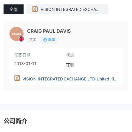
全部
VISION INTEGRATED EXCHANG
E LTD(United Kingdom)
CRAIG PAUL DAVIS
董事
英国
任职日期
状态
2018-01-11
在职
VISION INTEGRATED EXCHANGE LTD(United Kin
gdom)
公司简介