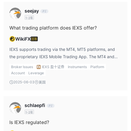
seejay
1-2年
What trading platform does IEXS offer?
WikiFX
回答
IEXS supports trading via the MT4, MT5 platforms, and
the proprietary IEXS Mobile Trading App. The MT4 and
MT5 platforms are well-known in the industry and have
Broker Issues
IEXS 盈十证券
Instruments
Platform
automated trading systems. The MT4 platform is for
Account
Leverage
beginners, and the MT5 platform is for experienced
2025-06-03
美国
traders.
schlaepfi
1-2年
Is IEXS regulated?