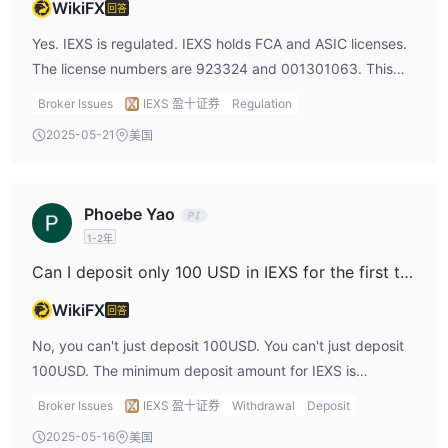
WikiFX
回答
Yes. IEXS is regulated. IEXS holds FCA and ASIC licenses.
The license numbers are 923324 and 001301063. This
provides safety and security for traders.
Broker Issues
IEXS 盈十证券
Regulation
2025-05-21
美国
Phoebe Yao
1-2年
Can I deposit only 100 USD in IEXS for the first time?
WikiFX
回答
No, you can't just deposit 100USD. You can't just deposit
100USD. The minimum deposit amount for IEXS is
200USD, and you have to deposit at least 200USD for the
Broker Issues
IEXS 盈十证券
Withdrawal
Deposit
first time.
2025-05-16
美国