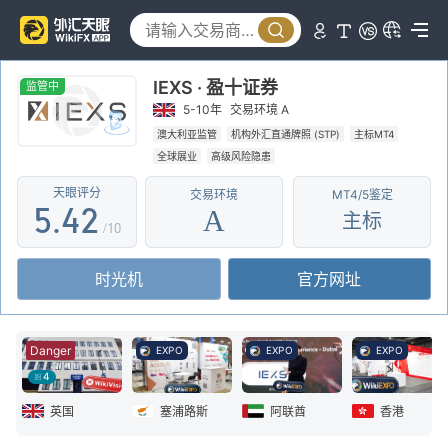
0
1
0
IEXS · 盈十证券
2
1
监管中
5-10年
交易环境 A
3
2
0
澳大利亚监管
机构外汇直通牌照 (STP)
主标MT4
全球展业
高级风险隐患
4
3
1
天眼评分
交易环境
MT4/5鉴定
5
.
4
2
A
主标
/10
6
5
3
时光机
官方网址
7
6
4
8
7
5
Danger
EXPO
EXPO
EXPO
9
8
6
4
9
7
英国
塞浦路斯
阿联酋
香港