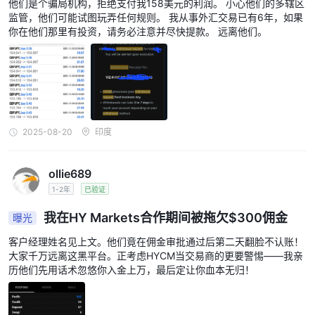
他们是个骗局机构，拒绝支付我158美元的利润。 小心他们的多辖区
监管，他们可能试图玩弄任何规则。 我从事外汇交易已有6年，如果
你在他们那里有投资，请务必注意并尽快提款。 远离他们。
2025-08-20
印度
ollie689
1-2年
已验证
我在HY Markets合作期间被拖欠$300佣金
曝光
客户经理姓名见上文。他们竟在佣金审批通过后第二天翻脸不认账！
大家千万远离这黑平台。正考虑HYCM当交易商的更要警惕——我亲
历他们先用话术忽悠你入金上万，最后定让你血本无归！