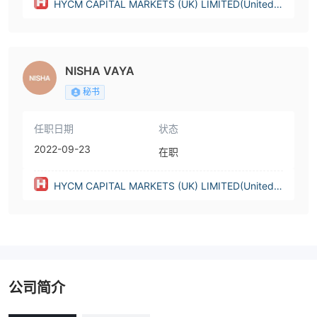
HYCM CAPITAL MARKETS (UK) LIMITED(United K
ingdom)
NISHA VAYA
秘书
任职日期
状态
2022-09-23
在职
HYCM CAPITAL MARKETS (UK) LIMITED(United K
ingdom)
公司简介