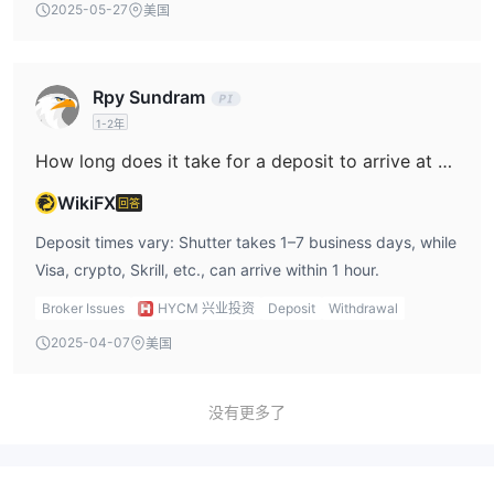
2025-05-27
美国
Rpy Sundram
1-2年
How long does it take for a deposit to arrive at HYCM?
WikiFX
回答
Deposit times vary: Shutter takes 1–7 business days, while
Visa, crypto, Skrill, etc., can arrive within 1 hour.
Broker Issues
HYCM 兴业投资
Deposit
Withdrawal
2025-04-07
美国
没有更多了