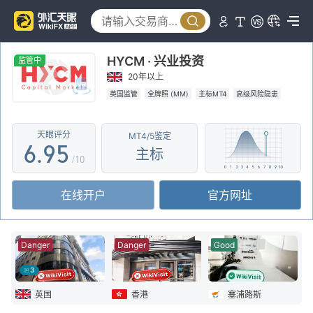
1
4
0
2
5
1
HYCM · 兴业投资
3
6
2
监管中
20年以上
4
7
3
英国监管
全牌照 (MM)
主标MT4
高级风险隐患
5
8
4
天眼评分
MT4/5鉴定
6
.
9
5
主标
/10
7
6
在线开户
官方网址
8
7
9
8
Danger
Danger
Good
9
3
英国
香港
塞浦路斯