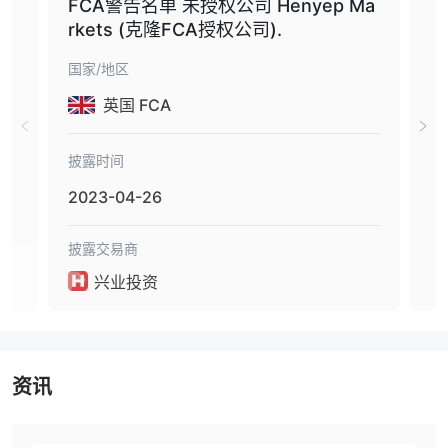
FCA警告名单 未授权公司 Henyep Ma
英
rkets (克隆FCA授权公司).
名单
ad
国家/地区
国家
构）
英国 FCA
披露时间
披露
2023-04-26
202
披露交易商
披露
兴业投资
资讯