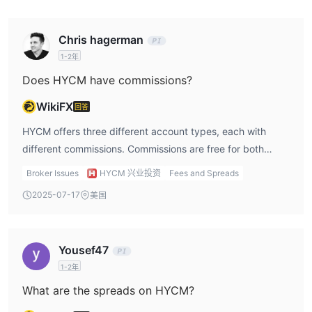
Chris hagerman
1-2年
Does HYCM have commissions?
WikiFX
回答
HYCM offers three different account types, each with
different commissions. Commissions are free for both
Fixed and Classic accounts, and $0 to $5 per round for
Broker Issues
HYCM 兴业投资
Fees and Spreads
Raw accounts.
2025-07-17
美国
Yousef47
1-2年
What are the spreads on HYCM?