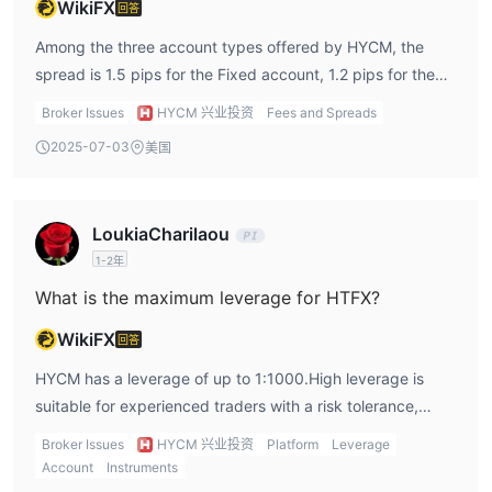
WikiFX
回答
Among the three account types offered by HYCM, the
spread is 1.5 pips for the Fixed account, 1.2 pips for the
Classic account, and 0.1 pips for the Raw account.
Broker Issues
HYCM 兴业投资
Fees and Spreads
2025-07-03
美国
LoukiaCharilaou
1-2年
What is the maximum leverage for HTFX?
WikiFX
回答
HYCM has a leverage of up to 1:1000.High leverage is
suitable for experienced traders with a risk tolerance,
which means that gains and losses are magnified by 1000
Broker Issues
HYCM 兴业投资
Platform
Leverage
times.
Account
Instruments