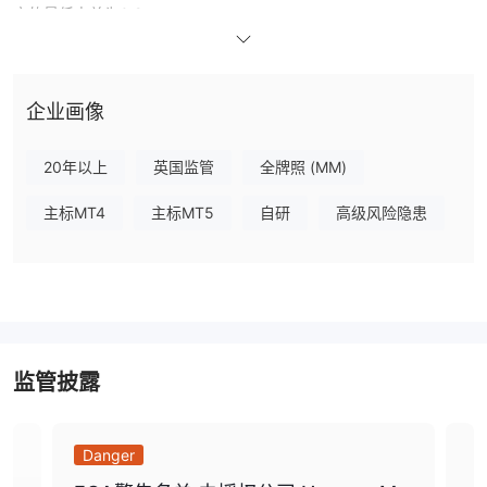
户的最低点差为0.2。
交易平台
兴业投资为用户提供广受欢迎的MT4和MT5交易平台，支持移动端
和网页端。
企业画像
出入金
HYCM兴业投资支持的出入金方式有借记卡（存款最小金额为700美
20年以上
英国监管
全牌照 (MM)
元），VISA/MASTERCARD信用卡（最低存款700美元），银行汇
款（最低存款700美元），均不收取存款费用。借记卡出金最低金额
主标MT4
主标MT5
自研
高级风险隐患
为20美元，需支付30美元的手续费，处理时间为3到5个工作日。信
用卡出金最低金额为20美元，需支付0或30美元的手续费，处理时
间为3到5个工作日。银行汇款出金最低金额为300美元，需支付0或
30美元手续费，处理时间为7到10个工作日。
监管披露
Danger
Da