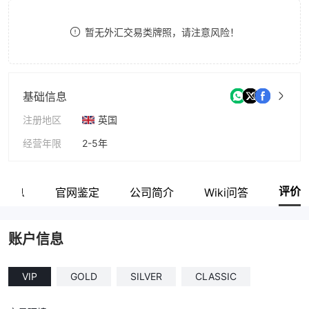
8
暂无外汇交易类牌照，请注意风险！
9
基础信息
注册地区
英国
经营年限
2-5年
公司全称
CloudEx Capital
评价
户信息
官网鉴定
公司简介
Wiki问答
账户信息
VIP
GOLD
SILVER
CLASSIC