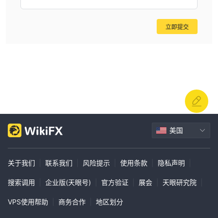
杠杆作用
CloudEx Capital提供跨账户类型的杠杆选项。然而，尽管主页上的
立即提交
广告杠杆为“最高1:500”，但在账户信息页面上，所有账户的最大杠
杆为1:100。这种杠杆作用使交易者能够相对于初始投资扩大头寸，
从而可能增加利润和风险。
比较提供的最大外汇杠杆 CloudEx Capital与 alpari、hotforex、ic
markets 和 roboforex 等其他经纪公司相比， CloudEx Capital位于
下方，如下比较表所示。
传播
美国
CloudEx Capital为不同账户类型的不同货币对和商品提供不同的点
差。价差代表特定资产的买卖价格之间的差异，影响交易成本。例
如，vip 账户为欧元/美元等货币对提供的点差从 0.9 点起，而黄金
关于我们
|
联系我们
|
风险提示
|
使用条款
|
隐私声明
|
账户的点差从 1.8 点起。白银账户和经典账户的点差从 2.5 点起。这
搜索调用
|
企业版(天眼号)
|
官方验证
|
展会
|
天眼研究院
|
些不同账户类型的点差值允许交易者选择符合他们偏好的交易条件和
策略的账户。
VPS使用帮助
|
商务合作
|
地区划分
交易平台