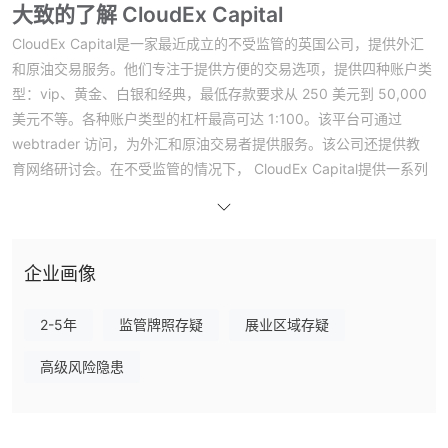
大致的了解 CloudEx Capital
CloudEx Capital是一家最近成立的不受监管的英国公司，提供外汇
和原油交易服务。他们专注于提供方便的交易选项，提供四种账户类
型：vip、黄金、白银和经典，最低存款要求从 250 美元到 50,000
美元不等。各种账户类型的杠杆最高可达 1:100。该平台可通过
webtrader 访问，为外汇和原油交易者提供服务。该公司还提供教
育网络研讨会。在不受监管的情况下， CloudEx Capital提供一系列
账户选项和教育资源，以吸引外汇和原油市场的交易者。
规定
CloudEx Capital其运作不受任何监管机构的监督，使其成为不受监
企业画像
管的经纪商。缺乏监管意味着公司的活动不受受监管实体遵守的审
查、指导或限制。因此，没有外部机构监督或监督其运营，也不需要
2-5年
监管牌照存疑
展业区域存疑
遵守金融当局制定的监管标准。缺乏监管可能会使交易者面临更高的
风险，因为没有外部框架来确保透明度、遵守道德实践或保护客户资
高级风险隐患
金。缺乏监管也可能意味着在经纪商服务出现争议或问题时交易者的
追索权有限。