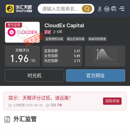
4
1
5
2
6
3
CloudEx Capital
暂无监管
7
4
2-5年
监管牌照存疑
展业区域存疑
高级风险隐患
0
8
5
天眼评分
监管指数
2.67
1
.
9
6
业务指数
5.89
/10
风控指数
2.73
2
7
时光机
官方网址
3
8
4
9
提示：天眼评分过低，请远离！
5
风险评测
2
上次检测 2026-08-09
风险
条
6
外汇监管
7