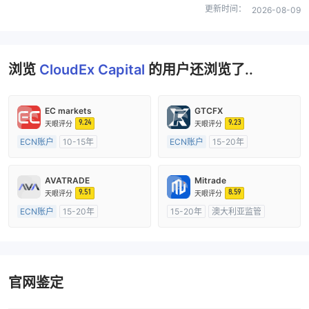
更新时间：
2026-08-09
浏览
CloudEx Capital
的用户还浏览了..
EC markets
GTCFX
9.24
9.23
天眼评分
天眼评分
ECN账户
10-15年
ECN账户
15-20年
澳大利亚监管
全牌照 (MM)
英国监管
全牌照 (MM)
主标MT4
主标MT4
AVATRADE
Mitrade
9.51
8.59
天眼评分
天眼评分
ECN账户
15-20年
15-20年
澳大利亚监管
澳大利亚监管
全牌照 (MM)
全牌照 (MM)
自研
主标MT4
官网鉴定