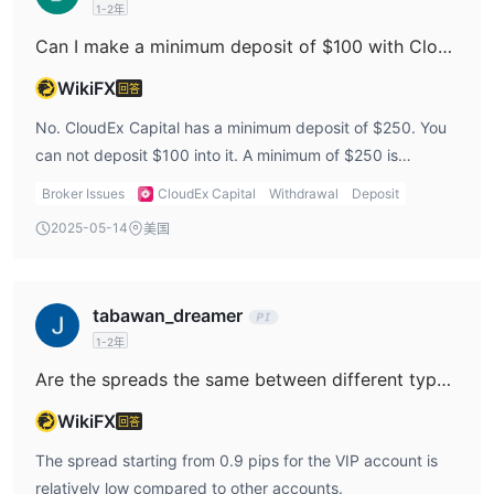
1-2年
市场工具
Can I make a minimum deposit of $100 with CloudEx Capital?
CloudEx Capital提供外汇和原油的交易机会。详情如下：
WikiFX
回答
外汇：
CloudEx Capital提供进入外汇市场的机会，允许交易者进
行货币交易。这涉及将一种货币兑换成另一种货币，旨在从汇率波动
No. CloudEx Capital has a minimum deposit of $250. You
中获利。
can not deposit $100 into it. A minimum of $250 is
原油：
除了外汇交易之外， CloudEx Capital提供了原油商品交易
required to deposit.
Broker Issues
CloudEx Capital
Withdrawal
Deposit
的机会。交易者可以推测原油的价格走势，原油是一种广泛交易的商
2025-05-14
美国
品，具有全球经济意义。
下面是一个比较表 CloudEx Capital致竞争经纪商：
账户类型
tabawan_dreamer
提供的账户类型 CloudEx Capital包括vip、黄金、白银、经典。具
1-2年
体如下：
Are the spreads the same between different types of accounts at CloudEx Capital?
经典账户：
经典账户专为希望以最低存款 250 美元开始的交易者
WikiFX
而设计。该账户提供货币和原油交易，杠杆高达 1:100，最小头寸规
回答
模为 0.01。欧元/美元等货币对的点差从 2.5 点起。经典账户持有人
The spread starting from 0.9 pips for the VIP account is
可以访问教育网络研讨会和模拟账户，以培养他们的交易知识和技
relatively low compared to other accounts.