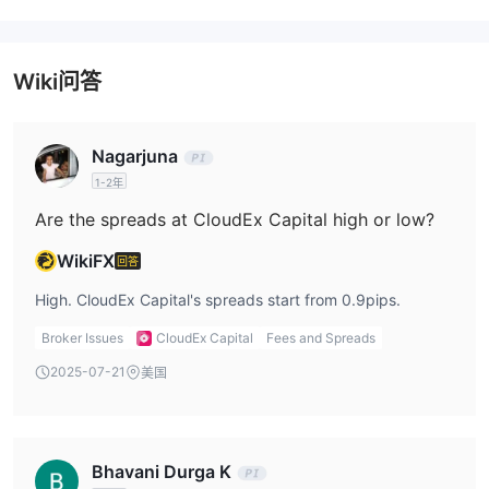
优点和缺点
优点：
多种账户选项： CloudEx Capital提供多种账户类型，以满足不同交
Wiki问答
易者的喜好和预算水平，让交易者根据个人需求进行选择。
教育网络研讨会：该公司提供教育网络研讨会，可以为希望提高交易
技能的交易者提供宝贵的见解和知识。
Nagarjuna
模拟账户可用性： CloudEx Capital提供模拟账户，允许交易者在投
1-2年
入真实资金之前练习并熟悉该平台。
Are the spreads at CloudEx Capital high or low?
缺点：
有限的平台多样性： CloudEx Capital仅提供 webtrader 交易平
WikiFX
回答
台，这可能无法满足寻求 Metatrader 等替代交易界面的交易者的需
High. CloudEx Capital's spreads start from 0.9pips.
求。
Broker Issues
CloudEx Capital
Fees and Spreads
缺乏监管：缺乏监管会引发透明度问题，并可能使交易者面临更高的
风险。
2025-07-21
美国
有限的存款/取款信息：缺乏有关存款和取款方式的详细信息会引发
透明度问题，并可能让交易者对其金融交易产生悬而未决的问题。
非功能性实时支持：非功能性实时支持按钮表明可能无法轻松获得即
Bhavani Durga K
时客户支持，这对于需要及时帮助的交易者来说可能是一个缺点。