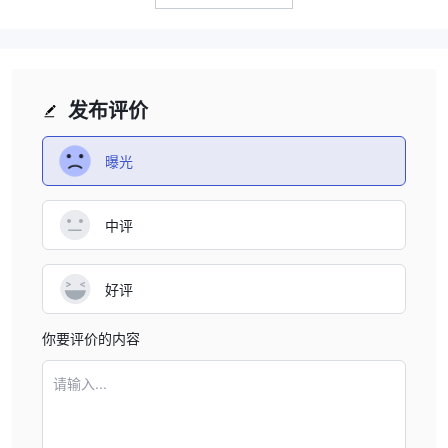
导航至帐户页面：
去 CloudEx Capital网站。在侧栏上，单击菜
单并在下拉菜单中选择“帐户类型”。
探索帐户类型：
浏览提供的不同账户类型，例如 VIP、黄金、白
银和经典，以确定哪一种适合您的交易偏好和预算。还提供模拟账
户。
发布评价
提供个人信息：
在注册表中填写所需信息。这通常包括您的全
名、电子邮件地址、电话号码和居住国家/地区。
曝光
设置登录凭据：
为您的帐户创建安全的用户名和密码。确保遵循
任何指定的密码要求以提高安全性。
中评
验证您的身份：
按照说明验证您的身份。这可能涉及提交身份证
明文件，例如护照或驾驶执照以及地址证明。
最低存款额
好评
CloudEx Capital为其账户类型提供一系列最低存款利率，以适应不
同预算水平的交易者。 VIP 账户要求最低存款额为 250.00 美元，
你要评价的内容
提供入门级交易权限。黄金账户的门槛较高，为 50,000 美元，而
白银账户则需要存款 10,000 美元。对于寻求更低入场点的交易者，
请输入...
经典账户的最低存款额为 250 美元。这些不同的最低存款利率允许
交易者选择与其财务资源和交易目标相符的账户类型。