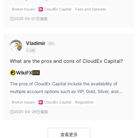
能。
Broker Issues
CloudEx Capital
Fees and Spreads
白银账户：
白银账户为最低存款额为 10,000 美元的交易者提供服
务，并提供货币和原油交易。提供高达 1:100 的杠杆，最小头寸规
2025-05-01
美国
模为 0.01，欧元/美元等货币对的点差从 2.5 点起。白银账户持有者
可以使用教育网络研讨会和模拟账户。
黄金账户：
黄金账户要求最低存款额更高，为 50,000 美元，并
Vladimir
提供货币和原油交易。杠杆高达 1:100，欧元/美元等货币对的点差
1-2年
从 1.8 点起。该账户可容纳的最小头寸规模为 0.01。考虑使用此账
What are the pros and cons of CloudEx Capital?
户的交易者可以参加教育网络研讨会并利用模拟账户来完善他们的交
易策略。
WikiFX
回答
贵宾账户
：提供的vip账户 CloudEx Capital迎合寻求更高水平参与
The pros of CloudEx Capital include the availability of
的交易者。该账户的最低存款额为 250.00 美元，可以进行货币和原
multiple account options such as VIP, Gold, Silver, and
油交易。交易者的头寸杠杆高达 1:100，欧元/美元等货币对的点差
Classic; educational webinars; and demo accounts, but
Broker Issues
CloudEx Capital
Regulation
从 0.9 点起。 VIP 账户允许的最小头寸规模为 0.01，交易者可以利
the cons include support for WebTrader as the only
用教育网络研讨会和模拟账户来提高他们的交易技能。
2025-04-29
美国
trading platform, a lack of regulatory oversight, limited
以下是账户类型的比较表：
information about withdrawals and deposits, and its live
如何开户？
support appears to be non-functional or limiteds.
查看更多