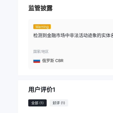
和MT5不仅提供各种交易策略，还实现了EA系统。
监管披露
存款和取款
$300
最低存款金额为
。Bitprime FX接受比特币、
Cardano等进行存款和取款。然而，转账处理时间和
Warning
检测到金融市场中非法活动迹象的实体名单 BI
国家/地区
俄罗斯 CBR
用户评价
1
全部
(1)
好评
(1)