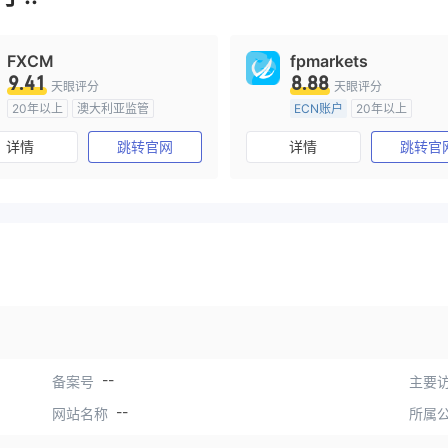
FXCM
fpmarkets
9.41
8.88
天眼评分
天眼评分
20年以上
澳大利亚监管
ECN账户
20年以上
全牌照 (MM)
主标MT4
澳大利亚监管
全牌照 (MM
详情
跳转官网
详情
跳转官
主标MT4
--
备案号
主要访
--
网站名称
所属