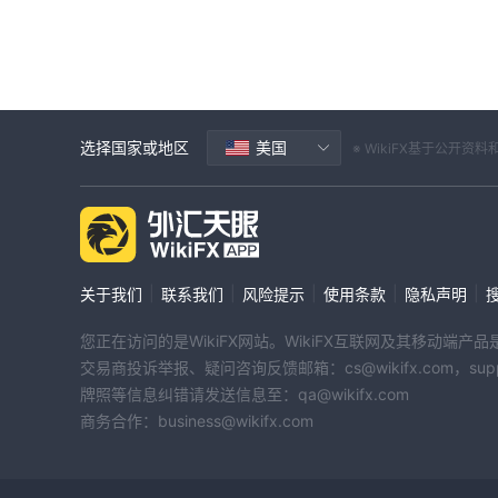
选择国家或地区
美国
※ WikiFX基于公
|
|
|
|
|
关于我们
联系我们
风险提示
使用条款
隐私声明
您正在访问的是WikiFX网站。WikiFX互联网及其移动
交易商投诉举报、疑问咨询反馈邮箱：cs@wikifx.com，support
牌照等信息纠错请发送信息至：qa@wikifx.com
商务合作：business@wikifx.com