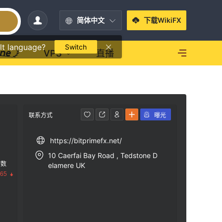
简体中文
下载WikiFX
lt language?
Switch
VPS
直播
联系方式
曝光
https://bitprimefx.net/
10 Caerfai Bay Road , Tedstone D
指数
elamere UK
.65