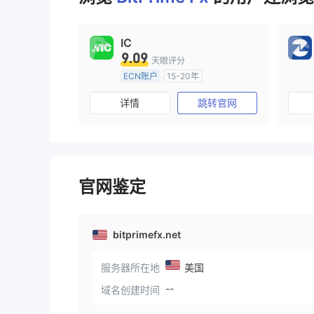
9
IC
9.09
天眼评分
ECN账户
15-20年
澳大利亚监管
全牌照 (MM)
详情
跳转官网
主标MT4
官网鉴定
bitprimefx.net
服务器所在地
美国
--
域名创建时间