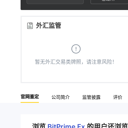
2
9
1
3
2
外汇监管
4
3
5
4
暂无外汇交易类牌照，请注意风险！
6
5
7
6
官网鉴定
公司简介
监管披露
评价
8
7
9
8
浏览
BitPrime Fx
的用户还浏览了