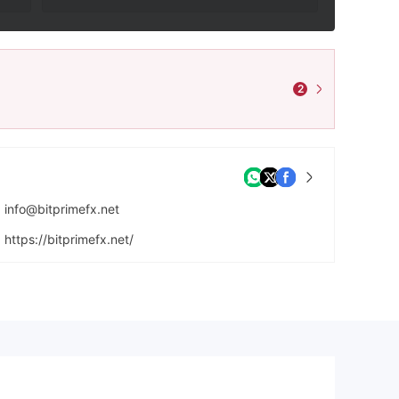
2
info@bitprimefx.net
https://bitprimefx.net/
10 Caerfai Bay Road , Tedstone Delamere UK