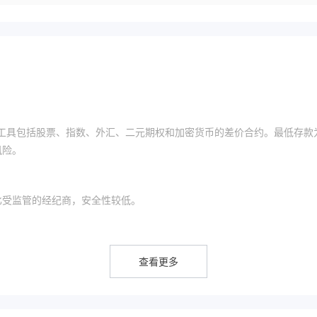
可交易的工具包括股票、指数、外汇、二元期权和加密货币的差价合约。最低存款
风险。
比受监管的经纪商，安全性较低。
期权和加密货币
在内的广泛市场工具。
查看更多
交易。初级交易者更喜欢MT4，而经验丰富的交易者更适合使用MT5。M