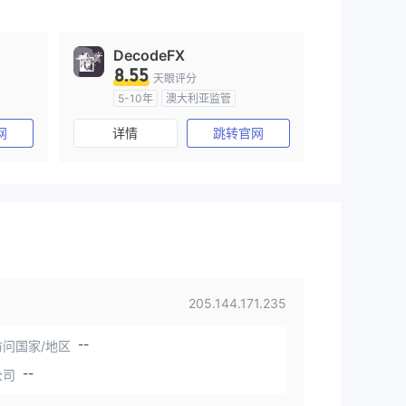
DecodeFX
8.55
天眼评分
5-10年
澳大利亚监管
)
全牌照 (MM)
主标MT4
网
详情
跳转官网
205.144.171.235
--
问国家/地区
--
公司