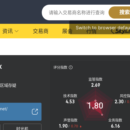
搜索
Switch to browser defau
资讯
交易商
展会
行情
x
评分指数
监管指数
2.69
区域存疑
技术指数
风控
4.53
2.30
/
0
1.80
.net/
声誉指数
业务指数
1.90
6.16
/
0.70
时光机