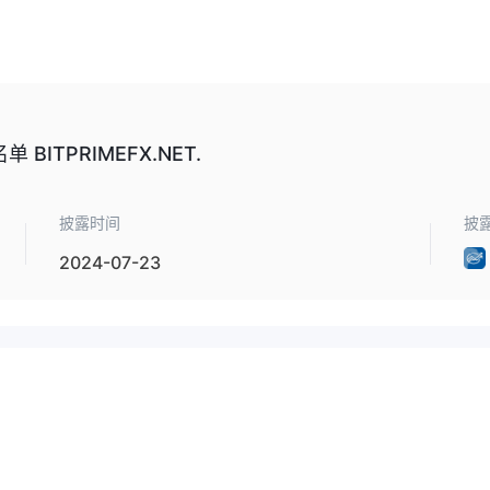
以太eum、T以太币 USDt、瑞波币、币安币、Solana、狗狗币、USDC、
相关费用尚不明确。
TPRIMEFX.NET.
披露时间
披
2024-07-23