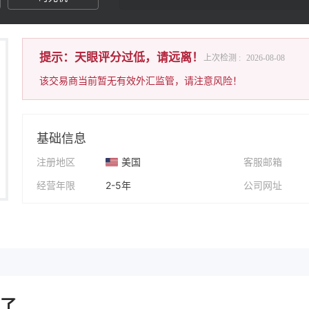
提示：天眼评分过低，请远离！
上次检测 :
2026-08-08
该交易商当前暂无有效外汇监管，请注意风险！
基础信息
注册地区
美国
客服邮箱
经营年限
2-5年
公司网址
公司全称
BitPrime Fx LTD
公司地址
..