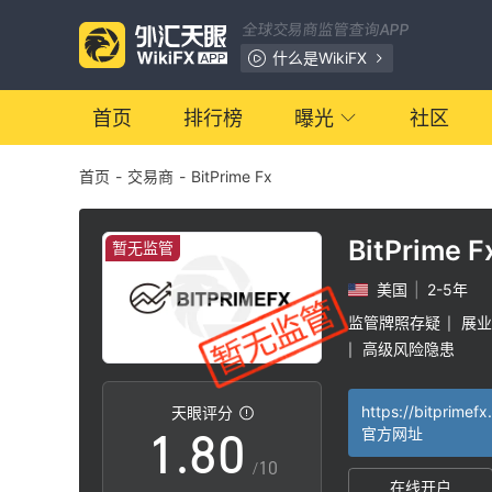
1
全球交易商监管查询APP
2
什么是WikiFX
3
首页
排行榜
曝光
社区
首页
-
交易商
-
BitPrime Fx
4
5
BitPrime F
暂无监管
美国
|
2-5年
6
监管牌照存疑
展业
|
高级风险隐患
|
0
7
https://bitprimefx
天眼评分
1
.
8
0
官方网址
/10
在线开户