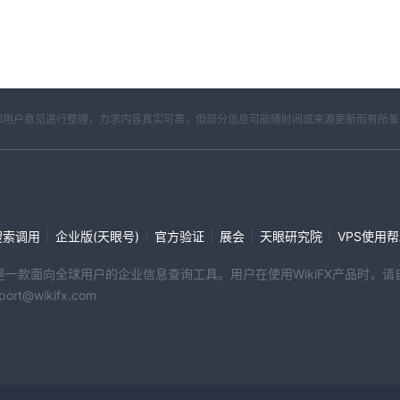
开资料和用户意见进行整理，力求内容真实可靠，但部分信息可能随时间或来源更新而有所
|
|
|
|
|
搜索调用
企业版(天眼号)
官方验证
展会
天眼研究院
VPS使用
端产品是一款面向全球用户的企业信息查询工具。用户在使用WikiFX产品时
@wikifx.com