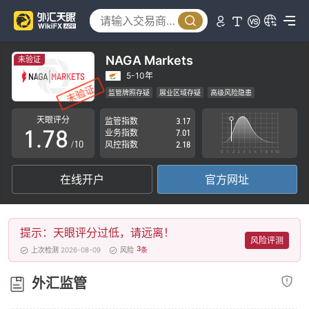
2
3
3
4
4
5
NAGA Markets
未验证
5
6
5-10年
监管牌照存疑
展业区域存疑
高级风险隐患
0
6
7
天眼评分
监管指数
3.17
1
.
7
8
业务指数
7.01
/10
风控指数
2.18
2
8
9
在线开户
官方网址
3
9
4
提示：天眼评分过低，请远离！
5
风险评测
3
上次检测 2026-08-09
风险
条
6
外汇监管
7