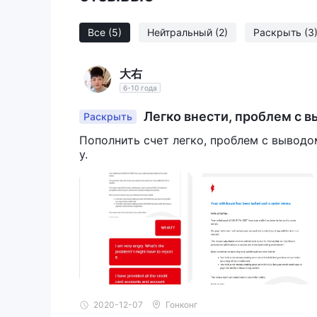
NAGA Markets, как европейский брокер, предл
максимально доступное торговое плечо состав
Все
(5)
Нейтральный
(2)
Раскрыть
(3
более высокое кредитное плечо после подтверж
Спреды и комиссия
Когда дело доходит до спреда на этих разных 
大右
счете начинаются с 1,7 (EURUSD), стандартный с
6-10 года
пункта и для кристалла. счет от 0,7 пункта. Т
Легко внести, проблем с 
Раскрыть
комиссия для первых трех счетов по CFD на акц
Пополнить счет легко, проблем с выводо
Diamond и Crystal может быть снижена на 0,10%
у.
Доступна торговая платформа
то, что стоит упомянуть, это то, что NAGA Mar
платформы, включая naga web, iosapp, приложе
Депозиты и снятие средств
NAGA Marketsофициальный веб-сайт показывает,
пополнения своих счетов. Этими способами оплат
банковский перевод, популярные электронные кошел
криптовалютные кошельки (bitcoin, ethereum, naga
Служба поддержки
2020-12-07
Гонконг