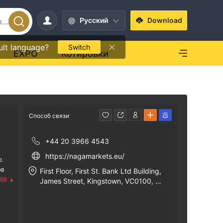
Pусский
Download
ult language?
Switch
EXPO
Котировки
Способ связи
+44 20 3966 4543
https://nagamarkets.eu/
р.
ов
First Floor, First St. Bank Ltd Building,
.88
James Street, Kingstown, VC0100, Sa
int Vincent & the Grenadines。