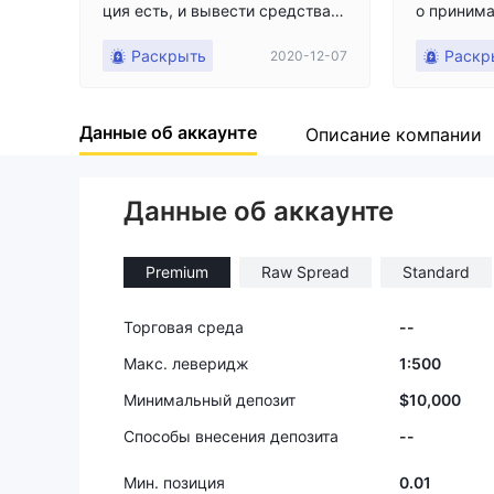
ция есть, и вывести средства н
о принима
е могу.
много про
Раскрыть
Раскр
2020-12-07
просят у 
и снова, и
они не хот
Данные об аккаунте
ал деньги
Описание компании
орами. Я 
е нужны д
Данные об аккаунте
полутора
вести, но 
могу выве
Premium
Raw Spread
Standard
дальше, я
цию.
Торговая среда
--
Макс. леверидж
1:500
Минимальный депозит
$10,000
Способы внесения депозита
--
Мин. позиция
0.01