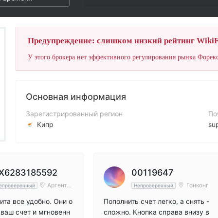
Предупреждение: слишком низкий рейтинг WikiF
У этого брокера нет эффективного регулирования рынка Форекс
Основная информация
Зарегистрированный регион
По
Кипр
su
Период эксплуатации
Ко
5-10 лет
+4
Компания
Са
X6283185592
00119647
NAGA Markets LTD
ht
Аргенти
Гонконг
епроверенный
Непроверенный
на
ита все удобно. Они о
Пополнить счет легко, а снять -
ваш счет и мгновенн
сложно. Кнопка справа внизу в