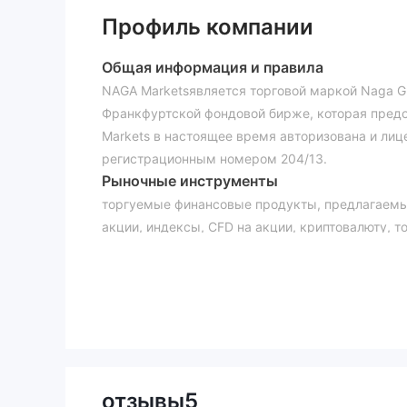
Профиль компании
Общая информация и правила
NAGA Marketsявляется торговой маркой Naga G
Франкфуртской фондовой бирже, которая предо
Markets в настоящее время авторизована и ли
регистрационным номером 204/13.
Рыночные инструменты
торгуемые финансовые продукты, предлагаемы
акции, индексы, CFD на акции, криптовалюту, т
Минимальный депозит
предлагается шесть вариантов учетной записи
250 долларов США), бронзовый счет (минималь
депозит 5000 долларов США), золотой счет (ми
(минимальный депозит 25000 долларов США). м
(минимальный депозит 100 000 долларов США).
Использовать
отзывы
5