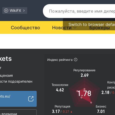
WikiFX
Switch to browser defa
Сообщество
Новости
Брокеры
kets
Индекс рейтинга
т
Регулирование
2.69
ицензия
ости подозрителен
Конт
Технологии
иальные риски
риск
4.62
1.78
2.18
/
0
ts.eu/
Репутация
Бизнес
3.17
7.01
/
0.17
 времени