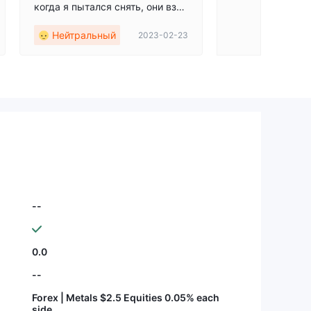
когда я пытался снять, они взял
и с меня непомерную комисси
Нейтральный
2023-02-23
ю. Какое ограбление!
--
0.0
--
Forex | Metals $2.5 Equities 0.05% each
side