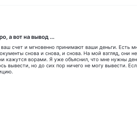
жку клиентов через онлайн-чат, телефон и электронную почту.
а вопросы трейдеров, помочь им с любыми проблемами, которы
ывы, чтобы убедиться, что они продолжают добавлять более
ния общего опыта социальной торговли. справочный центр так
щих вопросов поддержки. NAGA Markets предоставить контактн
, а вот на вывод ...
 ваш счет и мгновенно принимают ваши деньги. Есть м
окументы снова и снова, и снова. На мой взгляд, они не
определенных юрисдикций, таких как США, Япония, Канада,
они кажутся ворами. Я уже объяснил, что мне нужны ден
орея. их услуги не предназначены для распространения или
сь вывести, но до сих пор ничего не могу вывести. Есл
и, где такое распространение или использование противоречи
ицию.
нию.