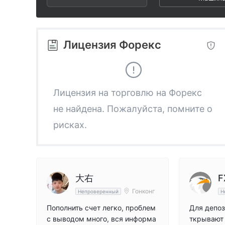
2
8
9
3
9
Лицензия Форекс
4
5
Лицензия на торговлю на Форекс
не найдена. Пожалуйста, помните о
6
рисках.
7
8
大右
F
Гонконг
Непроверенный
Н
9
Пополнить счет легко, проблем
Для депоз
с выводом много, вся информа
ткрывают 