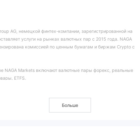
roup AG, немецкой финтех-компании, зарегистрированной на
ставляет услуги на рынках валютных пар с 2015 года. NAGA
цензирована комиссией по ценным бумагам и биржам Crypto с
е NAGA Markets включают валютные пары форекс, реальные
овары, ETFS.
 на NAGA Markets платформа: железный счет (минимальный депо
ный депозит 2500 долларов США), серебряный счет (минималь
Больше
нимальный депозит 25 000 долларов США), алмазный счет
инимальный депозит 50 000 долларов США) и хрустальный сче