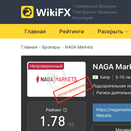
0
1
Глобальные Брокеры
Платформа Проверки
1
2
Регуляций
2
3
Главная
Рейтинги
Раскрыть
Главная
-
Брокеры
-
NAGA Markets
3
4
4
5
NAGA Mar
Непроверенный
Кипр
|
5-10 ле
5
6
Подозрительная л
Регион деятельн
|
0
6
7
Высокие потенц
|
https://nagamarke
Рейтинг
1
.
7
8
Website
/10
Машина