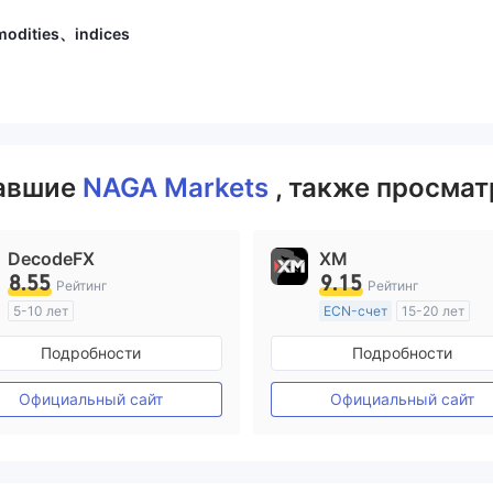
odities、indices
вавшие
NAGA Markets
, также просмат
DecodeFX
XM
8.55
9.15
Рейтинг
Рейтинг
5-10 лет
ECN-счет
15-20 лет
Регулирование в Австралия
Регулирование в Австрал
Подробности
Подробности
Маркет-Мейкинг (MM)
Маркет-Мейкинг (MM)
Основной стандарт MT4
Основной стандарт MT4
Официальный сайт
Официальный сайт