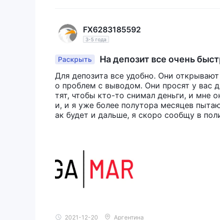
NAGA Marketsобеспечить круглосуточную поддер
Служба поддержки клиентов готова ответить н
могут у них возникнуть, а также выслушать отз
FX6283185592
актуальные инструменты и функции для улучше
3-5 года
здесь, который охватывает широкий спектр об
На депозит все очень быстро
Раскрыть
телефоны из разных стран мира.
Принятые регионы
Для депозита все удобно. Они открывают
о проблем с выводом. Они просят у вас д
NAGA Marketsне открывайте счета резидентам 
тят, чтобы кто-то снимал деньги, и мне 
Бельгия, Куба, Иран, Ирак, Сирия и Северная К
и, и я уже более полутора месяцев пытаю
использования любым лицом в любой юрисдикци
ак будет и дальше, я скоро сообщу в пол
бы местному законодательству или постановле
2021-12-20
Аргентина