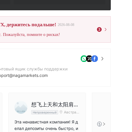
X, держитесь подальше!
2026-08-08
3
. Пожалуйста, помните о рисках!
чтовый ящик службы поддержки
pport@nagamarkets.com
нтактный номер
4 20 3966 4543
йт компании
想飞上天和太阳肩并
tps://nagamarkets.eu/
Австрал
Непроверенный
肩
ия
Эта ненавистная компания! Я д
5
елал депозиты очень быстро, и