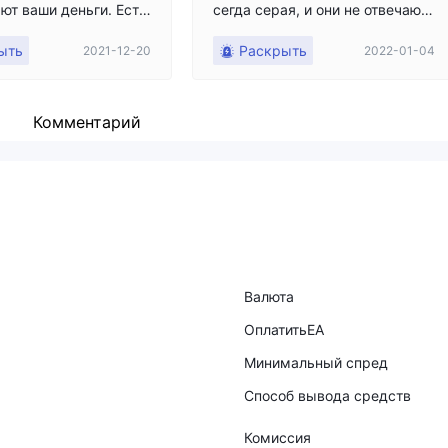
ют ваши деньги. Есть
сегда серая, и они не отвечают
блем с выводом. Они
на электронное письмо.
ыть
Раскрыть
2021-12-20
2022-01-04
вас документы снова
 снова. На мой взгляд,
ят, чтобы кто-то сним
, и мне они кажутся в
Комментарий
уже объяснил, что мн
еньги, и я уже более
 месяцев пытаюсь вы
до сих пор ничего не
сти. Если так будет и
 скоро сообщу в поли
Валюта
ОплатитьEA
Минимальный спред
Способ вывода средств
Комиссия