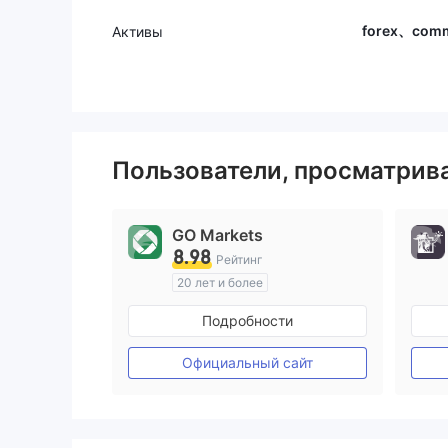
forex、comm
Активы
Пользователи, просматри
GO Markets
8.98
Рейтинг
20 лет и более
Регулирование в Австралия
Подробности
Маркет-Мейкинг (MM)
cTrader
Официальный сайт