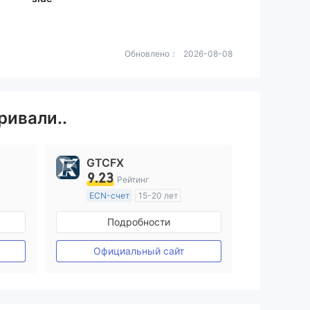
Обновлено：
2026-08-08
ривали..
GTCFX
9.23
Рейтинг
ECN-счет
15-20 лет
ия
Регулирование в Соединенное Королевство
Подробности
Маркет-Мейкинг (MM)
Основной стандарт MT4
Официальный сайт