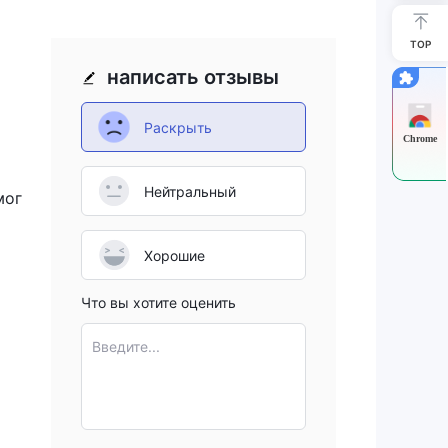
ому
ять
TOP
написать отзывы
ном
Раскрыть
Chrome
нная
d,
Нейтральный
мог
Хорошие
 5.
Что вы хотите оценить
ля
Введите...
орые