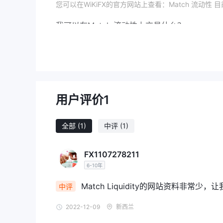
您可以在WiKiFX的官方网站上查看：Match 流动性
我可以在Match 流动性上交易什么？
您可以交易包括现金股票、差价合约、固定收益、外汇
产品。
交易平台
Match 流动性 DMCC 支持多个成熟的交易平台上的定
用户评价
1
Quotes MT4和MT5。
全部
(1)
中评
(1)
FX1107278211
6-10年
Match Liquidity的网站资料非
中评
2022-12-09
新西兰