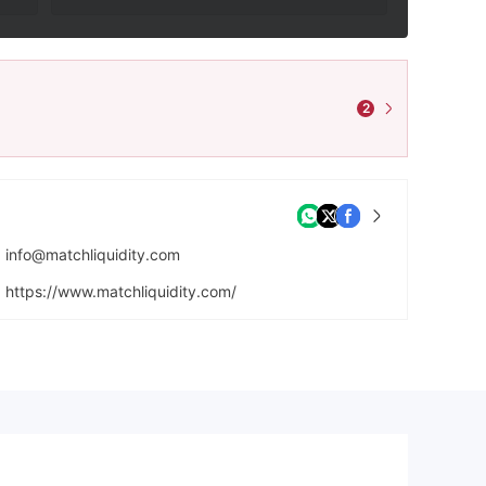
2
info@matchliquidity.com
https://www.matchliquidity.com/
Match Liquidity DMCC, JBC 5 Office 2602 - 2608, Cluster W, Jumeirah Lake Towers, Dubai.