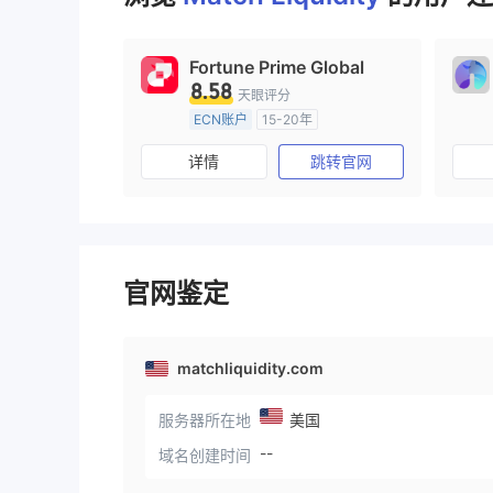
9
Fortune Prime Global
8.58
天眼评分
ECN账户
15-20年
澳大利亚监管
全牌照 (MM)
详情
跳转官网
主标MT4
官网鉴定
matchliquidity.com
服务器所在地
美国
--
域名创建时间