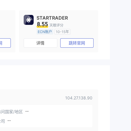
STARTRADER
8.55
天眼评分
ECN账户
10-15年
澳大利亚监管
全牌照 (MM)
网
详情
跳转官网
主标MT4
104.27.138.90
--
问国家/地区
--
公司