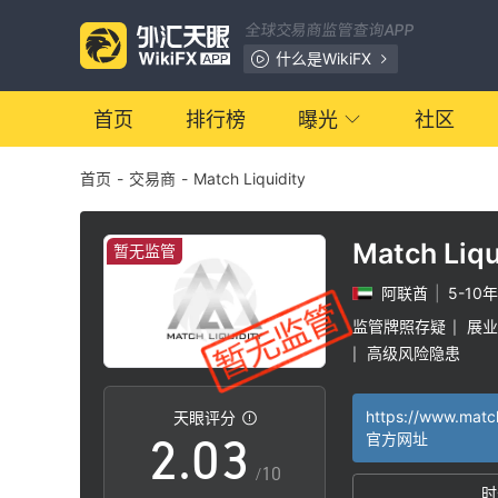
全球交易商监管查询APP
什么是WikiFX
首页
排行榜
曝光
社区
首页
-
交易商
-
Match Liquidity
0
Match Liqu
暂无监管
阿联酋
|
5-10年
0
1
监管牌照存疑
展业
|
高级风险隐患
|
1
2
天眼评分
2
.
0
3
官方网址
/10
时