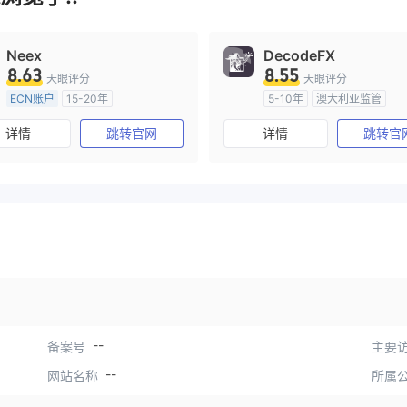
Neex
DecodeFX
8.63
8.55
天眼评分
天眼评分
ECN账户
15-20年
5-10年
澳大利亚监管
澳大利亚监管
全牌照 (MM)
全牌照 (MM)
主标MT4
详情
跳转官网
详情
跳转官
主标MT4
--
备案号
主要访
--
网站名称
所属