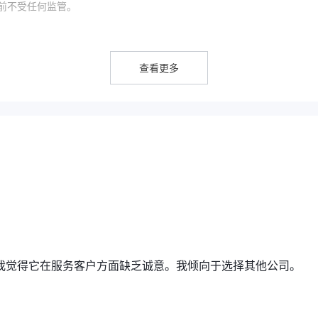
 目前不受任何监管。
、石油、天然气、大宗商品、期货和期权以及交易所交易基金在内的数十
查看更多
价和交易功能，包括其自定义的多资产交易平台Global Trader和Meta
常少，让我觉得它在服务客户方面缺乏诚意。我倾向于选择其他公司。