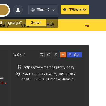
简体中文
下载WikiFX
lt language?
Switch
VPS
直播
联系方式
曝光
https://www.matchliquidity.com/
Match Liquidity DMCC, JBC 5 Offic
指数
e 2602 - 2608, Cluster W, Jumeira
.18
h Lake Towers, Dubai.