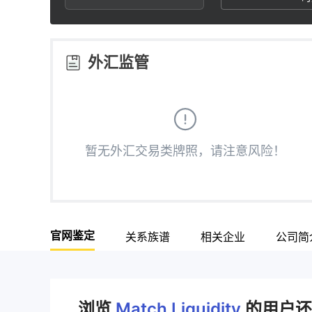
3
1
4
4
2
5
外汇监管
5
3
6
6
4
7
暂无外汇交易类牌照，请注意风险！
7
5
8
8
6
9
官网鉴定
关系族谱
相关企业
公司简
9
7
8
浏览
Match Liquidity
的用户还