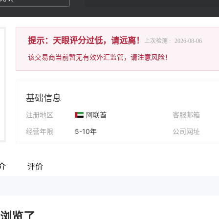
提示：天眼评分过低，请远离！
上次检测 :
2026-08-06
该交易商当前暂无有效外汇监管，请注意风险！
基础信息
注册地区
阿联酋
客服邮箱
经营年限
5-10年
公司网址
公司全称
Match Liquidity DMCC
公司地址
介
评价
浏览了..