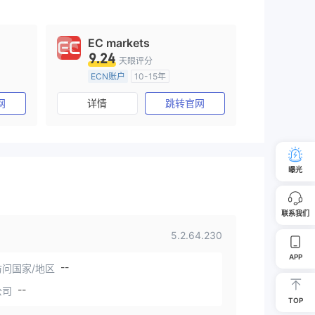
EC markets
9.24
天眼评分
ECN账户
10-15年
)
澳大利亚监管
全牌照 (MM)
网
详情
跳转官网
主标MT4
曝光
联系我们
5.2.64.230
APP
--
问国家/地区
--
公司
TOP