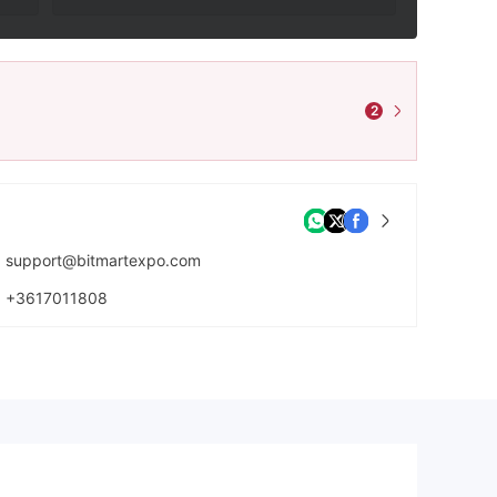
2
support@bitmartexpo.com
+3617011808
https://bitcmart-expo.com/zh/index.html