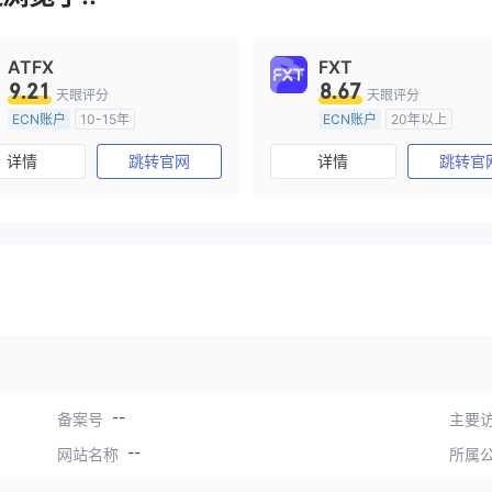
ATFX
FXT
9.21
8.67
天眼评分
天眼评分
ECN账户
10-15年
ECN账户
20年以上
澳大利亚监管
全牌照 (MM)
澳大利亚监管
全牌照 (MM
详情
跳转官网
详情
跳转官
主标MT4
主标MT4
--
备案号
主要访
--
网站名称
所属