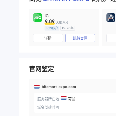
IC
9.09
天眼评分
ECN账户
15-20年
澳大利亚监管
全牌照 (MM)
详情
跳转官网
主标MT4
官网鉴定
bitcmart-expo.com
服务器所在地
荷兰
--
域名创建时间