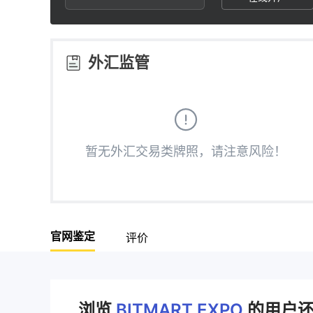
2
7
3
8
外汇监管
4
9
5
暂无外汇交易类牌照，请注意风险！
6
7
官网鉴定
评价
8
9
浏览
BITMART EXPO
的用户还