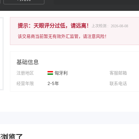
提示：天眼评分过低，请远离！
上次检测 :
2026-08-08
该交易商当前暂无有效外汇监管，请注意风险！
基础信息
注册地区
匈牙利
客服邮箱
经营年限
2-5年
联系电话
公司全称
BITMART EXPO
公司网址
浏览了..