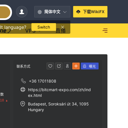
简体中文
下载WikiFX
lt language?
Switch
VPS
直播
联系方式
曝光
+36 17011808
https://bitcmart-expo.com/zh/ind
指数
ex.html
.18
Budapest, Soroksári út 34, 1095
Hungary