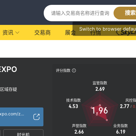
搜索
Switch to browser defau
资讯
交易商
展会
行情
EXPO
评分指数
监管指数
2.69
区域存疑
技术指数
风控
4.53
2.77
/
0
1.96
https://bitcmart-expo.com/zh/index.html
声誉指数
业务指数
2.66
6.19
时光机