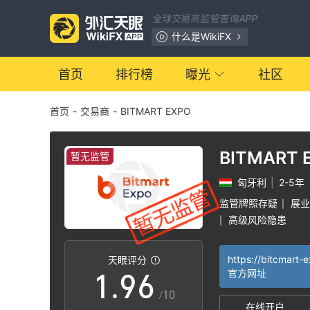
2
全球交易商监管查询APP
3
0
什么是WikiFX
4
1
首页
排行榜
曝光
社区
首页
-
交易商
-
BITMART EXPO
5
2
6
3
BITMART 
暂无监管
匈牙利
|
2-5年
7
4
监管牌照存疑
展业
|
高级风险隐患
|
0
8
5
天眼评分
1
.
9
6
官方网址
/10
在线开户