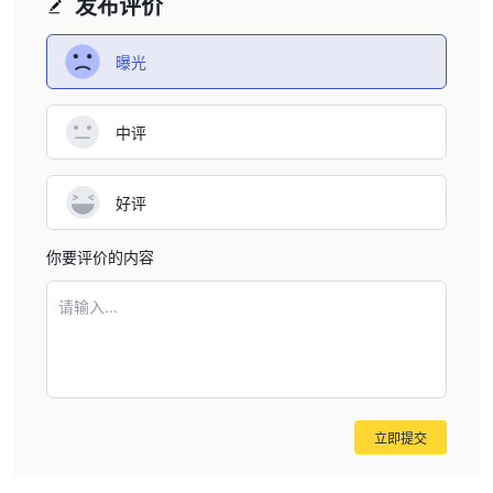
发布评价
曝光
中评
好评
你要评价的内容
请输入...
立即提交