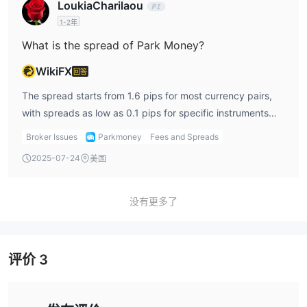
LoukiaCharilaou
1-2年
What is the spread of Park Money?
WikiFX
回答
The spread starts from 1.6 pips for most currency pairs,
with spreads as low as 0.1 pips for specific instruments
like gold.
Broker Issues
Parkmoney
Fees and Spreads
2025-07-24
美国
没有更多了
评价
3