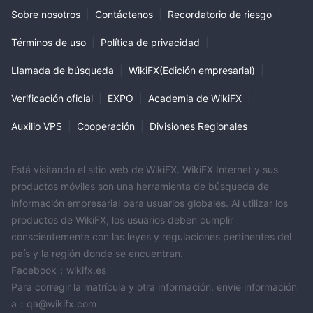
Sobre nosotros
|
Contáctenos
|
Recordatorio de riesgo
|
Términos de uso
|
Política de privacidad
|
Llamada de búsqueda
|
WikiFX(Edición empresarial)
|
Verificación oficial
|
EXPO
|
Academia de WikiFX
|
Auxilio VPS
|
Cooperación
|
Divisiones Regionales
Está visitando el sitio web de WikiFX. WikiFX Internet y sus
productos móviles son una herramienta de búsqueda de
información empresarial para usuarios globales. Al utilizar los
productos de WikiFX, los usuarios deben cumplir
conscientemente con las leyes y regulaciones pertinentes del
país y la región donde se encuentran.
Facebook：wikifx.es
Para corregir la matrícula y otra información, envíe información
a：qa@wikifx.com