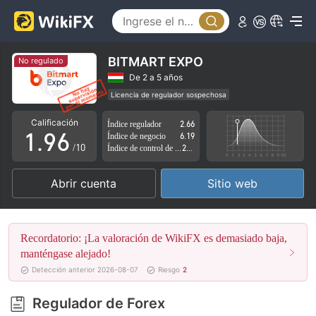
4
1
5
2
6
3
BITMART EXPO
No regulado
7
4
De 2 a 5 años
Licencia de regulador sospechosa
0
8
5
Zona de negocio sospechoso
Riesgo potencial alto
Calificación
Índice regulador
2.66
1
.
9
6
Índice de negocio
6.19
/10
Índice de control de riesgo
2.77
2
7
Abrir cuenta
Sitio web
3
8
4
9
Recordatorio: ¡La valoración de WikiFX es demasiado baja,
5
manténgase alejado!
Detección anterior 2026-08-07
Riesgo
2
6
Regulador de Forex
7