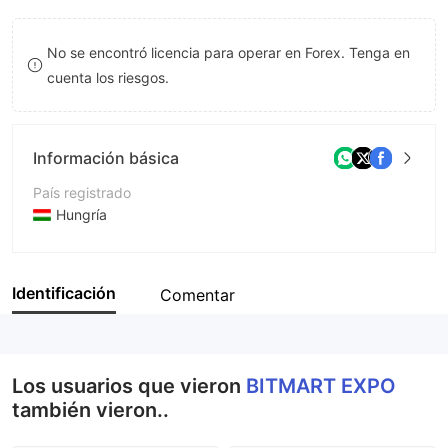
8
No se encontró licencia para operar en Forex. Tenga en
9
cuenta los riesgos.
Información básica
País registrado
Hungría
Período de Funcionamiento
De 2 a 5 años
Identificación
Comentar
Empresa
BITMART EXPO
Los usuarios que vieron
BITMART EXPO
también vieron..