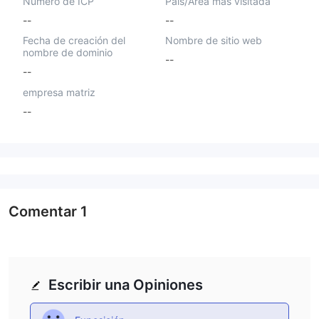
Número de ICP
País/Área más visitada
--
--
Fecha de creación del
Nombre de sitio web
nombre de dominio
--
--
empresa matriz
--
Comentar
1
Escribir una Opiniones