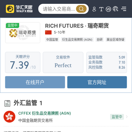
2
4
3
5
RICH FUTURES · 瑞奇期货
4
0
6
监管中
5-10年
5
1
7
中国监管
衍生品交易牌照 (AGN)
自研
展业区域存疑
6
2
8
天眼评分
交易软件
监管指数
5.09
7
.
3
9
业务指数
7.10
Perfect
/10
风控指数
8.26
8
4
在线开户
官方网址
9
5
6
外汇监管
1
7
CFFEX 衍生品交易牌照 (AGN)
监管中
8
中国金融期货交易所