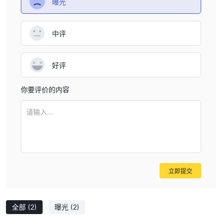
奇期货期货-博一云交易版。手机软件是 瑞奇期货期货APP，包含开
曝光
户、热线、资讯、行情、交易等功能，为客户提供更便捷的体验。
存取款 瑞奇期货期货
中评
瑞驰期货支持交易者通过银行转账的方式将资金存入账户，但需要注
意的是，期货资金账号为6位数字，必须写在合约中。 Bank to
Futures 必须在银行卡上留下至少 1 美元。而且，根据反洗钱法的要
好评
求，当一个银行账户立即存入总额为50万元的资金时，这笔资金可
能无法当日划转。在持仓的情况下，只能转移“可用资金”的70%；在
你要评价的内容
没有头寸的情况下，可致电公司交易部全额划转。近日，不少投资者
请输入...
抱怨睿驰期货出金困难。所以。因此，投资者应谨慎与公司交易，以
免造成资金损失。
立即提交
全部
(2)
曝光
(2)