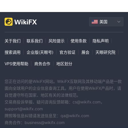
美国
关于我们
|
联系我们
|
风险提示
|
使用条款
|
隐私声明
|
搜索调用
|
企业版(天眼号)
|
官方验证
|
展会
|
天眼研究院
|
VPS使用帮助
|
商务合作
|
地区划分
您正在访问的是WikiFX网站。WikiFX互联网及其移动端产品是一款
面向全球用户的企业信息查询工具。用户在使用WikiFX产品时，请
自觉遵守所在国家、地区有关的法律规范。
交易商投诉举报、疑问咨询反馈邮箱：cs@wikifx.com，
support@wikifx.com
牌照等信息纠错请发送信息至：qa@wikifx.com
商务合作：business@wikifx.com