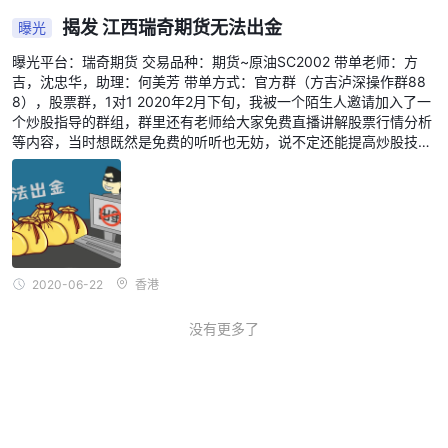
揭发 江西瑞奇期货无法出金
曝光
曝光平台：瑞奇期货 交易品种：期货~原油SC2002 带单老师：方
吉，沈忠华，助理：何美芳 带单方式：官方群（方吉泸深操作群88
8），股票群，1对1 2020年2月下旬，我被一个陌生人邀请加入了一
个炒股指导的群组，群里还有老师给大家免费直播讲解股票行情分析
等内容，当时想既然是免费的听听也无妨，说不定还能提高炒股技
巧，就是操作股票，股票基本上的操作，我通过直播间现场操作获
利，老师还有直播间发布一些队友的获利图片。 让不知情者不知不觉
地进入了设计好的圈套，然后老师会说现在股市行情不好介绍我们玩
一种新的平台，瑞奇期货并说这个收益高风险还低，我一开始也不相
信，接下来几天群里好多人多在发收益截图，一天收益几万块的都
有，都在感谢老师，自己也心动了就跟着一起玩在老师指导下的操
作。 刚刚几天收益还可以，第3天老师说今天晚上带大家赚大钱，有
2020-06-22
香港
资金的快入金，我自己一下投了10万进去，晚上的时候老师突然“失
灵”根本就反向指导操作，然后让你等指令，最后让你平仓，指导我2
没有更多了
月21操作损失4万，3月26日晚上两笔操作共计损失5万，还剩1万，
短短俩天亏损了9万，他跟我说这次有点失误，以后会想办法一定带
我操作挽回损失让我放心。 开始我没有怀疑，第二天发现已晚了