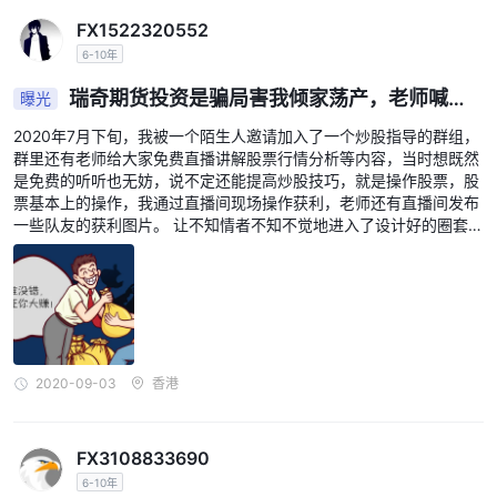
FX1522320552
6-10年
瑞奇期货投资是骗局害我倾家荡产，老师喊单
曝光
诱导操作导致亏损实在是高
2020年7月下旬，我被一个陌生人邀请加入了一个炒股指导的群组，
群里还有老师给大家免费直播讲解股票行情分析等内容，当时想既然
是免费的听听也无妨，说不定还能提高炒股技巧，就是操作股票，股
票基本上的操作，我通过直播间现场操作获利，老师还有直播间发布
一些队友的获利图片。 让不知情者不知不觉地进入了设计好的圈套，
然后老师会说现在股市行情不好介绍我们玩一种新的平台，瑞奇期货
并说这个收益高风险还低，我一开始也不相信，接下来几天群里好多
人多在发收益截图，一天收益几万块的都有，都在感谢老师，自己也
心动了就跟着一起玩在老师指导下的操作。 刚刚几天收益还可以，第
3天老师说今天晚上带大家赚大钱，有资金的快入金，我自己一下投
了10万进去，晚上的时候老师突然“失灵”根本就反向指导操作，然后
让你等指令，最后让你平仓，指导我2月21操作损失4万，3月26日晚
2020-09-03
香港
上两笔操作共计损失5万，还剩1万，短短俩天亏损了9万，他跟我说
这次有点失误，以后会想办法一定带我操作挽回损失让我放心。
FX3108833690
6-10年