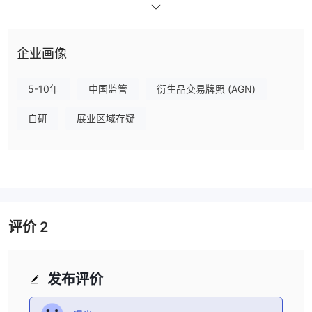
安、萍乡、上饶、新余、宜春、福州、景德镇、红谷滩区、南昌高地
设有营业部-高新区、南昌青山湖区、大连、长沙、武汉、杭州。 瑞
奇期货期货提供交易代理、投资咨询、业务培训等服务。遵循“公
企业画像
开、公平、公正”的原则， 瑞奇期货期货提倡理性投资，以客户资金
保值增值为目标。规范运作，稳步发展， 瑞奇期货期货取得了良好
的社会效益和经济效益，得到了业界的普遍赞誉。
5-10年
中国监管
衍生品交易牌照 (AGN)
的产品和服务 瑞奇期货期货
自研
展业区域存疑
瑞达期货的业务范围为商品期货经纪和金融期货经纪。高素质的研究
人员确保了高标准的研究和咨询。许久， 瑞奇期货期货一直吸纳金
融、交易、信息、农业等高级人才充实团队，具有较强的研究能力和
市场拓展能力，通过多渠道信息的收集、整理、分析、研究提出投资
建议。如今， 瑞奇期货期货已形成以农产品信息为主，金属、橡胶
等全方位信息研究的格局。
评价
2
的交易软件 瑞奇期货期货
瑞麒期货为交易者提供了多种交易软件，主要有电脑软件、手机软
件，还有一些其他软件。电脑软件主要有esun polaris、options
发布评价
simulation client、fast multi-account、point gold hand 2.0、fast
ctp sub-seat special v3、ecosign、 瑞奇期货期货 - 金字塔， 瑞