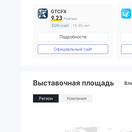
GTCFX
9.23
Рейтинг
ECN-счет
15-20 лет
Регулирование в Соединенное Королевство
Подробности
Маркет-Мейкинг (MM)
Основной стандарт MT4
Официальный сайт
Выставочная площадь
Вл
Регион
Компания