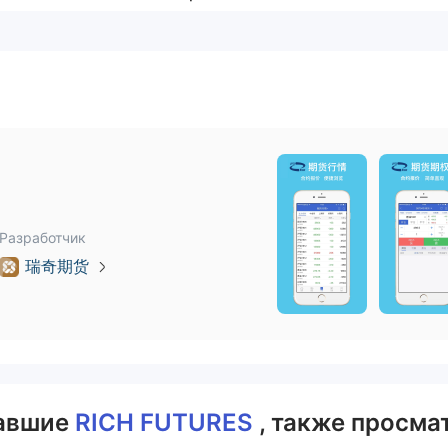
Разработчик
瑞奇期货
вавшие
RICH FUTURES
, также просма