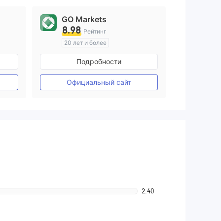
GO Markets
8.98
Рейтинг
20 лет и более
ия
Регулирование в Австралия
Подробности
Маркет-Мейкинг (MM)
cTrader
Официальный сайт
2.40