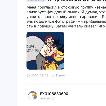
дал отрицательные рекомендации, ч
Меня пригласил в стоковую группу незна
ализирует фондовый рынок. Я думал, что э
учшить свою технику инвестирования. Я 
ель поделился фотографиями прибыльных
сть в ловушку. Затем учитель сказал, ч
платформу, JFCO RICH и сказал, что мы 
CH . Сначала я не поверил, но потом та
уппе, кто-то заработал десятки тысяч юа
едили инвестировать и управлять своим с
о на третий день учитель сказал, что се
Я вложил 100000. Однако в ту ночь учит
и подождать и закрыть наши позиции. Я 
лько 10 000. Я потерял 90 000 за два дня.
тавит меня заработать все потери, чтобы
2020-09-03
Гонконг
FX3108833690
6-10 года