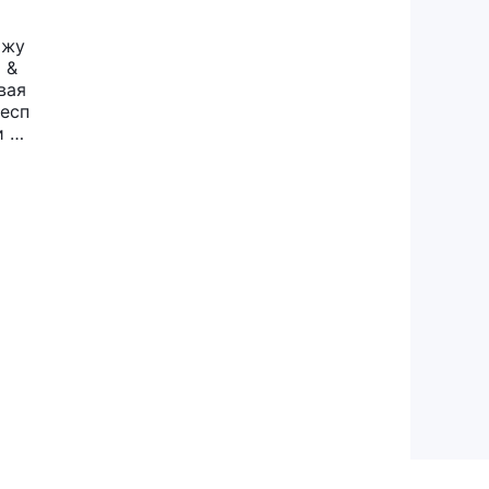
Чжу
 &
вая
бесп
и уч
одс
бат
л н
опа
. Н