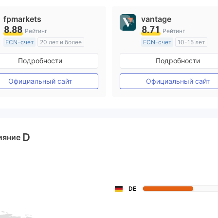
fpmarkets
vantage
8.88
8.71
Рейтинг
Рейтинг
ECN-счет
20 лет и более
ECN-счет
10-15 лет
Регулирование в Австралия
Регулирование в Австрал
Подробности
Подробности
Маркет-Мейкинг (MM)
Маркет-Мейкинг (MM)
Основной стандарт MT4
Основной стандарт MT4
Официальный сайт
Официальный сайт
D
ияние
DE