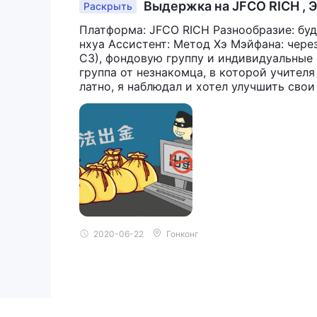
Выдержка на JFCO RICH , Э
Раскрыть
Платформа: JFCO RICH Разнообразие: бу
нхуа Ассистент: Метод Хэ Мэйфана: чере
СЗ), фондовую группу и индивидуальные 
группа от незнакомца, в которой учител
латно, я наблюдал и хотел улучшить сво
астников, чтобы обмануть другие новинк
твом учителя я заработал немного прибыл
ывали деньги, я добавил 100 тысяч юане
ас закрыть позицию. Я потерял 40 тысяч 
ло за 2 дня. Он обвинил это в промахе и 
о на следующий день я обнаружил, что б
2020-06-22
Гонконг