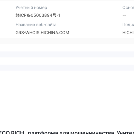
Учётный номер
Осно
赣ICP备05003894号-1
--
Название веб-сайта
Подч
GRS-WHOIS.HICHINA.COM
HICH
JFCO RICH , платформа для мошенничества. Учите