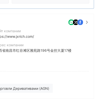
йт компании
tps://www.jxrich.com/
рес компании
西省南昌市红谷滩区雅苑路196号金控大厦17楼
орговли Деривативами (AGN)
 подозрителен