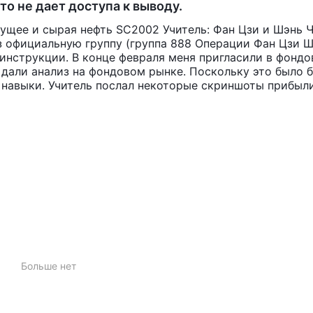
то не дает доступа к выводу.
дущее и сырая нефть SC2002 Учитель: Фан Цзи и Шэнь 
з официальную группу (группа 888 Операции Фан Цзи Ш
инструкции. В конце февраля меня пригласили в фондо
я дали анализ на фондовом рынке. Поскольку это было 
и навыки. Учитель послал некоторые скриншоты прибыл
и. Я был искушен и присоединился. Сначала под руков
и. На третий день, как сказал учитель, чтобы мы зара
й. Но он дал неблагоприятную рекомендацию и попроси
и 50 тысяч именно 21 февраля и 26 марта. 90 тысяч пр
сказал, чтобы я взял убытки, в которых я не сомневался
ыло слишком поздно.
Больше нет