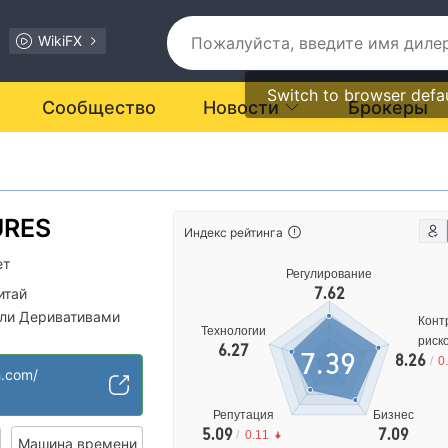
WikiFX
Switch to browser defa
Сообщество
Новости
Брокеры
URES
Индекс рейтинга
ет
Регулирование
7.62
итай
вли Деривативами
Конт
Технологии
риск
6.27
7.39
8.26
е изучение
/
0
h.com/
ости подозрителен
Репутация
Бизнес
5.09
7.09
/
0.11
Машина времени