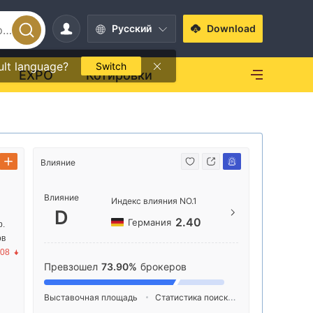
Pусский
Download
ult language?
Switch
EXPO
Котировки
Влияние
Способ свя
Влияние
https
Индекс влияния NO.1
D
江西
2.40
Германия
р.
控大厦
ов
.08
Превзошел
73.90%
брокеров
Выставочная площадь
Статистика поиска
Реклама
Ин