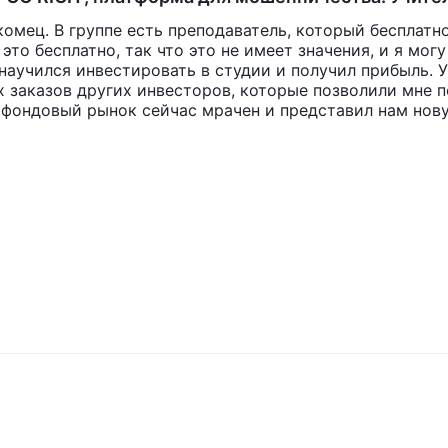
то привело к огромным убыткам.
комец. В группе есть преподаватель, который бесплатн
то бесплатно, так что это не имеет значения, и я могу
научился инвестировать в студии и получил прибыль. У
 заказов других инвесторов, которые позволили мне п
то фондовый рынок сейчас мрачен и представил нам нов
можем получить больше прибыли и меньше риска в JFCO
к много людей делились своими прибыльными заказами 
ней за один день, все они поблагодарили учителя. Меня
четом, как сказал учитель. Сначала я получил прибыль
годня вечером большие деньги, и попросил нас внести е
ель дал отрицательные рекомендации. Затем нас попро
потерял 40 000 21 февраля и 50 000 26 марта. Осталос
 Он сказал мне, что на этот раз у него была ошибка, он 
 потом меня успокоить.