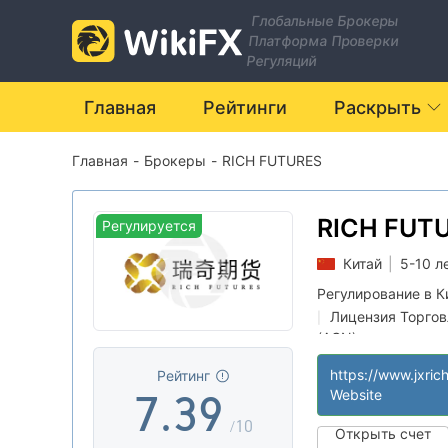
0
2
Глобальные Брокеры
Платформа Проверки
1
3
Регуляций
2
4
Главная
Рейтинги
Раскрыть
Главная
-
Брокеры
-
RICH FUTURES
3
5
4
0
6
RICH FUT
Регулируется
Китай
|
5-10 л
5
1
7
Регулирование в К
Лицензия Торго
|
6
2
8
(AGN)
Самостоятельно
|
https://www.jxric
Рейтинг
Регион деятельн
|
7
.
3
9
Website
/10
Открыть счет