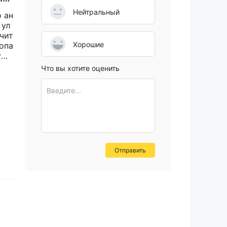
Нейтральный
о ан
 ул
чит
Хорошие
опа
ую
 RI
Что вы хотите оценить
в гр
 уб
Введите...
, н
ще.
сил
ь то
зас
Отправить