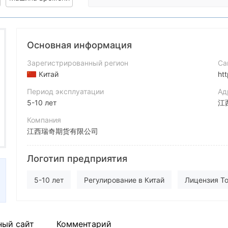
Основная информация
Зарегистрированный регион
Са
Китай
ht
Период эксплуатации
Ад
5-10 лет
江
Компания
江西瑞奇期货有限公司
Аббревиатура
Логотип предприятия
RICH FUTURES
Сотрудник компании
5-10 лет
Регулирование в Китай
Лицензия Т
--
Самостоятельное изучение
Регион деятельности
ный сайт
Комментарий