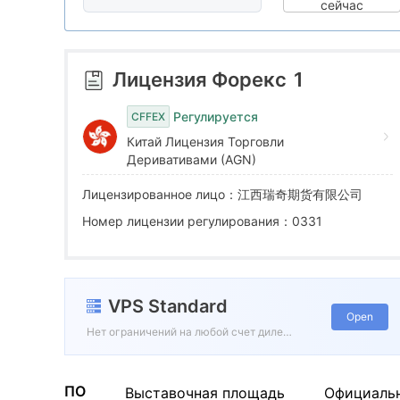
8
4
сейчас
9
5
Лицензия Форекс
1
6
Регулируется
CFFEX
Китай Лицензия Торговли
7
Деривативами (AGN)
Лицензированное лицо：江西瑞奇期货有限公司
8
Номер лицензии регулирования：0331
9
VPS Standard
Open
Нет ограничений на любой счет дилера
ПО
Выставочная площадь
Официаль