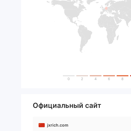
0
2
4
6
8
Официальный сайт
jxrich.com