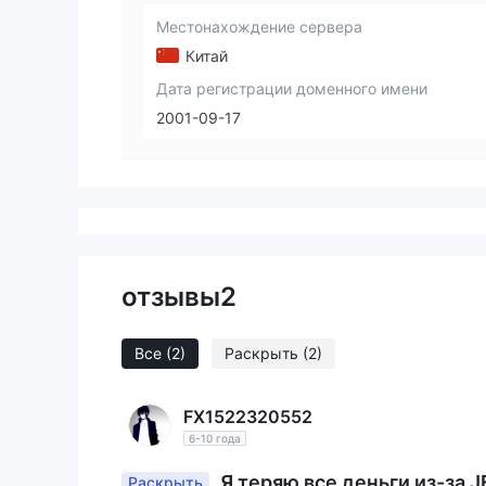
Местонахождение сервера
Китай
Дата регистрации доменного имени
2001-09-17
отзывы
2
Все
(2)
Раскрыть
(2)
FX1522320552
6-10 года
Я теряю все деньги из-за 
Раскрыть