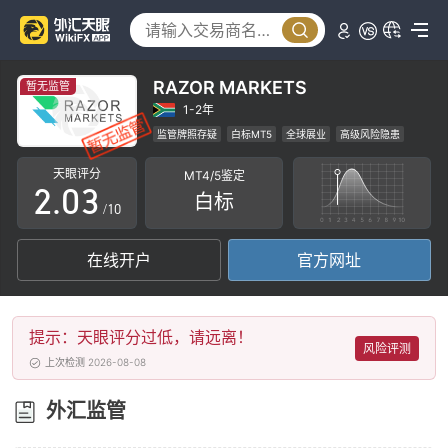
0
RAZOR MARKETS
暂无监管
0
1
1-2年
监管牌照存疑
白标MT5
全球展业
高级风险隐患
1
2
天眼评分
MT4/5鉴定
2
.
0
3
白标
/10
3
1
4
在线开户
官方网址
4
2
5
5
3
6
提示：天眼评分过低，请远离！
6
4
7
风险评测
上次检测 2026-08-08
7
5
8
外汇监管
8
6
9