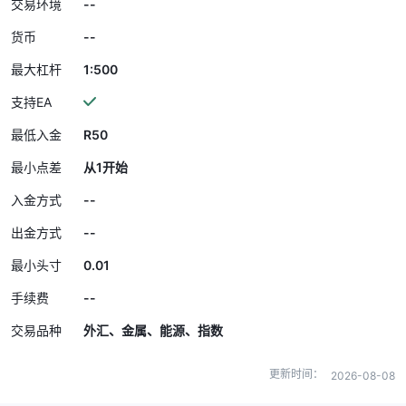
--
交易环境
--
货币
1:500
最大杠杆
支持EA
R50
最低入金
最小点差
从1开始
--
入金方式
--
出金方式
0.01
最小头寸
--
手续费
交易品种
外汇、金属、能源、指数
更新时间：
2026-08-08