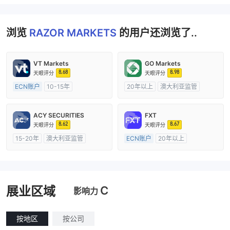
浏览
RAZOR MARKETS
的用户还浏览了..
VT Markets
GO Markets
8.68
8.98
天眼评分
天眼评分
ECN账户
10-15年
20年以上
澳大利亚监管
澳大利亚监管
全牌照 (MM)
全牌照 (MM)
cTrader
主标MT4
ACY SECURITIES
FXT
8.62
8.67
天眼评分
天眼评分
15-20年
澳大利亚监管
ECN账户
20年以上
全牌照 (MM)
主标MT4
澳大利亚监管
全牌照 (MM)
主标MT4
C
展业区域
影响力
按地区
按公司