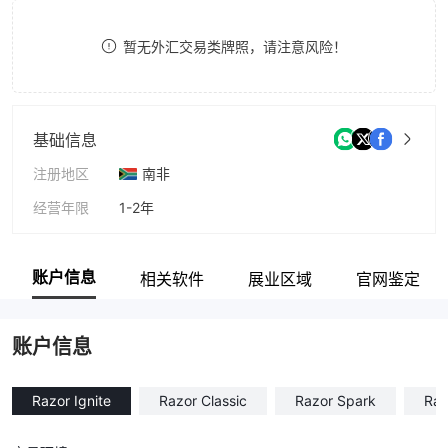
9
7
暂无外汇交易类牌照，请注意风险！
8
9
基础信息
注册地区
南非
经营年限
1-2年
公司全称
Razor Markets (Pty) Ltd
账户信息
相关软件
展业区域
官网鉴定
账户信息
Razor Ignite
Razor Classic
Razor Spark
Raz