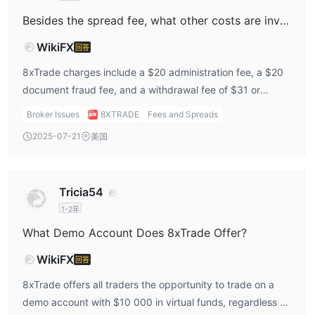
VISA和
M
aster
C
ard
进行支付。
Besides the spread fee, what other costs are involved when trading on 8xTrade?
存款选项
取款选项
WikiFX
回答
客户每个日历月有1次免费提款。
8xTrade charges include a $20 administration fee, a $20
document fraud fee, and a withdrawal fee of $31 or
equivalent; Swap Fee ranges from 0.01% – 0.5% and in
Broker Issues
8XTRADE
Fees and Spreads
extreme circumstances up to 1.7% and 3 times higher than
2025-07-21
美国
normal (Friday-Saturday).
Tricia54
1-2年
What Demo Account Does 8xTrade Offer?
WikiFX
回答
8xTrade offers all traders the opportunity to trade on a
demo account with $10 000 in virtual funds, regardless of