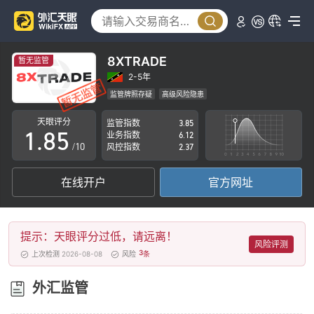
3
0
4
1
5
2
8XTRADE
暂无监管
6
3
2-5年
监管牌照存疑
高级风险隐患
0
7
4
天眼评分
监管指数
3.85
1
.
8
5
业务指数
6.12
/10
风控指数
2.37
2
9
6
在线开户
官方网址
3
7
4
8
提示：天眼评分过低，请远离！
5
9
风险评测
3
上次检测 2026-08-08
风险
条
6
外汇监管
7