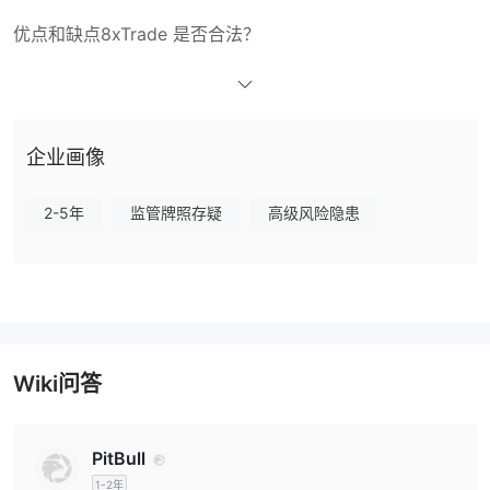
优点和缺点
8xTrade 是否合法？
8xTrade声称其实施反洗钱（反洗钱）和实名认证（实名认证）政策
缺乏有效监管
以保障交易安全。然而，
意味着没有政府或金融机构
监督其运营。请注意风险！
企业画像
我可以在8xTrade上交易什么？
2-5年
监管牌照存疑
高级风险隐患
杠杆
该经纪商提供灵活的杠杆选择，根据市场工具的不同，杠杆比例从
1:20到1:50不等。由于杠杆可以放大利润和损失，选择合适的杠杆
比例对交易者来说是关键的风险决策。
8xTrade 费用
交易平台
Wiki问答
存款和取款
Krung Thai Bank、Bank of Ayudhya、
该经纪商接受通过
Bangkok Bank、Siam Commercial Bank、Kasikorn
PitBull
Bank、Thanachart Bank、UOB、CIMB Thai Bank、
1-2年