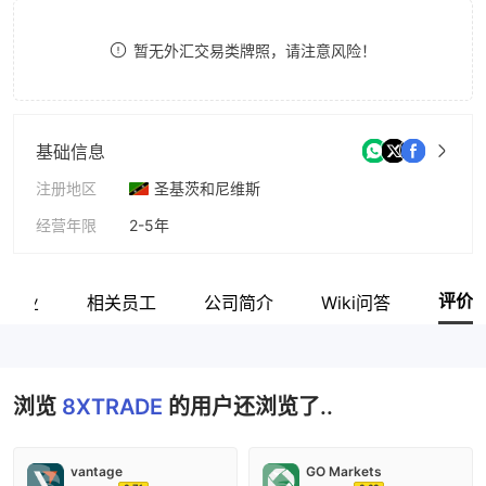
8
暂无外汇交易类牌照，请注意风险！
9
基础信息
注册地区
圣基茨和尼维斯
经营年限
2-5年
公司全称
Digital Smart LLC
评价
关企业
相关员工
公司简介
Wiki问答
浏览
8XTRADE
的用户还浏览了..
vantage
GO Markets