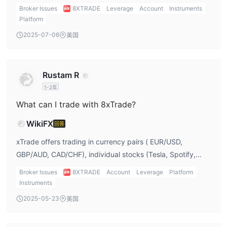
whether they have deposited real money or not.
Broker Issues
8XTRADE
Leverage
Account
Instruments
Platform
2025-07-06
美国
Rustam R
1-2年
What can I trade with 8xTrade?
WikiFX
回答
xTrade offers trading in currency pairs ( EUR/USD,
GBP/AUD, CAD/CHF), individual stocks (Tesla, Spotify,
Alibaba), gold, and oil, but does not support trading in
Broker Issues
8XTRADE
Account
Leverage
Platform
indices, cryptocurrencies, bonds, options, or exchange-
Instruments
traded funds (ETFs).
2025-05-23
美国