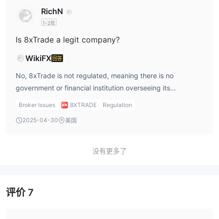
RichN
1-2年
Is 8xTrade a legit company?
WikiFX
回答
No, 8xTrade is not regulated, meaning there is no
government or financial institution overseeing its
operations.
Broker Issues
8XTRADE
Regulation
2025-04-30
美国
没有更多了
评价
7