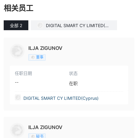
相关员工
全部 2
DIGITAL SMART CY LIMITED(Cy
prus)
ILJA ZIGUNOV
董事
任职日期
状态
--
在职
DIGITAL SMART CY LIMITED(Cyprus)
ILJA ZIGUNOV
秘书