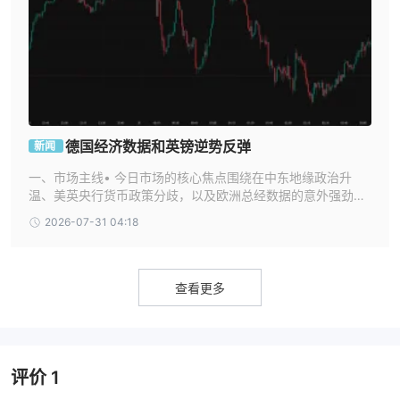
德国经济数据和英镑逆势反弹
新闻
一、市场主线• 今日市场的核心焦点围绕在中东地缘政治升
温、美英央行货币政策分歧，以及欧洲总经数据的意外强劲。
• 表现最强势的核心资产为德国DAX指数与英镑，前者受惠于
2026-07-31 04:18
经济复苏与半导体反弹，后者则受英格兰银行（BoE）鹰派决
议推动而自低档急拉。• 次要资产方面，受美军空袭伊朗影
响，原油价格走高并带来潜在通膨压力，市场正密切等待后续
能源供应变化与联准会（Fed）官员态度的讯号。• 一句话总
查看更多
结今天金融市
评价
1