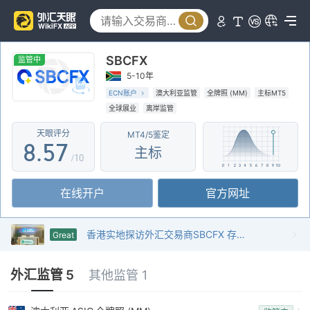
3
0
2
4
1
3
SBCFX
5
2
4
监管中
5-10年
6
3
5
ECN账户
澳大利亚监管
全牌照 (MM)
主标MT5
全球展业
离岸监管
7
4
6
天眼评分
MT4/5鉴定
8
.
5
7
主标
/10
9
6
8
在线开户
官方网址
7
9
8
香港实地探访外汇交易商SBCFX 存在真实展业场所
Great
9
外汇监管 5
其他监管 1