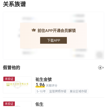
关系族谱
前往APP开通会员解锁
SBCFX
下载APP
假冒他的
4
未验证
祐生金號
1.96
天眼评分
5-10年
监管牌照存疑
展业区域存疑
高级风险隐患
未验证
佑生