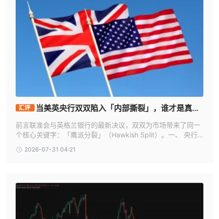
当美英央行双双陷入「内部撕裂」，谁才是真正
汇评
的赢家？
前言联准会与英格兰银行的最新决议，双双为市场带来了同一
个核心关键字：「鹰派分裂」（Hawkish Split）。一、 央行
决策的「鹰派分裂」这是一个正在重新定义市场的新现象。过
2026-07-31 04:21
去的升息，像是一记重拳。打下去很痛，但方向明确，市场挨
了打就能迅速重新定价。现在的「鹰派分裂」，更像是一场慢
性的长期拔河。表面上按兵不动，内部却暗潮汹涌、充满分
歧。这种充满不确定性的长期状态，为实体与金融界带来了真
实的痛点：