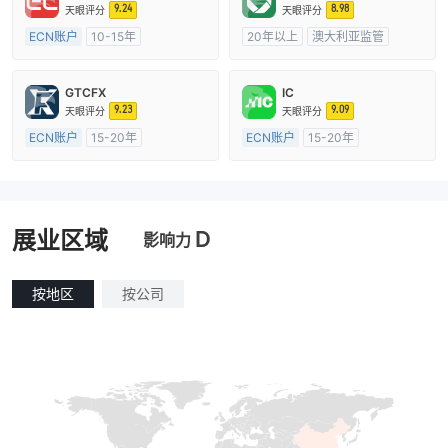
9.24
8.98
天眼评分
天眼评分
ECN账户
10-15年
20年以上
澳大利亚监管
澳大利亚监管
全牌照 (MM)
全牌照 (MM)
cTrader
主标MT4
GTCFX
IC
9.23
9.09
天眼评分
天眼评分
ECN账户
15-20年
ECN账户
15-20年
英国监管
全牌照 (MM)
澳大利亚监管
全牌照 (MM)
主标MT4
主标MT4
D
展业区域
影响力
按地区
按公司