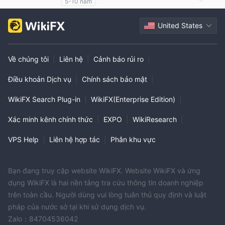
5-10 năm
Giấy phép giám sát quản lý có dấu hiệu đáng ngờ
United States
Lĩnh vực nghiệp vụ đáng ngờ
Giả mạo ủy ban giám sát quản lý Nước Úc
Nguy cơ rủi ro cao
Về chúng tôi
|
Liên hệ
|
Cảnh báo rủi ro
|
Điều khoản Dịch vụ
|
Chính sách bảo mật
|
WikiFX Search Plug-in
|
WikiFX(Enterprise Edition)
|
Xác minh kênh chính thức
|
EXPO
|
WikiResearch
|
VPS Help
|
Liên hệ hợp tác
|
Phân khu vực
Bạn đang truy cập website WikiFX. Website WikiFX và ứng
dụng WikiFX là hai nền tảng tra cứu thông tin doanh nghiệp
trên toàn cầu. Người dùng vui lòng tuân thủ quy định và luật
pháp của nước sở tại khi sử dụng dịch vụ.
Zalo：84704536042