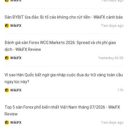
WikiFX
Two days ago
Sàn BYBIT lừa đảo: Bị tố cáo không cho rút tiền - WikiFX cảnh báo
WikiFX
Two days ago
Đánh giá sàn Forex WCG Markets 2026: Spread và chi phí giao
dịch - WikiFX Review
WikiFX
Yesterday 06:50
Vì sao Hàn Quốc bất ngờ gia nhập cuộc đua dự trữ vàng toàn cầu
ngay lúc này?
WikiFX
17h
Top 5 sàn Forex phổ biến nhất Việt Nam tháng 07/2026 - WikiFX
Review
WikiFX
Two days ago