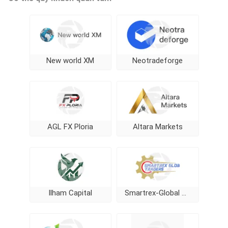
New world XM
Neotradeforge
AGL FX Ploria
Altara Markets
Ilham Capital
Smartrex-Global Traders