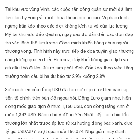
Tại khu vực vùng Vịnh, các cuộc tấn công quân sự mới đã làm
tiêu tan hy vọng về một thỏa thuận ngoại giao. Vi phạm lệnh
ngừng bắn kéo theo các đợt không kích tự vệ của lực lượng
Mỹ tại khu vực đảo Qeshm, ngay sau đó dẫn đến các đòn đáp
trả vào lãnh thổ lực lượng đồng minh khiến hàng chục người
thương vong. Tình hình này trực tiếp đe dọa tuyến giao thương
năng lượng qua eo biển Hormuz, đẩy khối lượng giao dịch và
giá dầu thô đi lên. Rủi ro lạm phát đình đốn kéo theo việc tăng
trưởng toàn cầu bị hạ dự báo từ 2,9% xuống 2,8%.
Sự mạnh lên của đồng USD đã tạo sức ép rõ rệt lên các cặp
tiền tệ chính trên bản đồ ngoại hối. Đồng Euro giảm nhẹ, hiện
đóng mốc giao dịch ở mức 1,160 USD, còn đồng Bảng Anh ở
mức 1,342 USD. Đáng chú ý, đồng Yên Nhật tiếp tục chịu tổn
thương lớn nhất trước áp lực từ xu hướng đồng bạc xanh, đưa
tỷ giá USD/JPY vượt qua mốc 160,074. Nhịp giảm này đánh