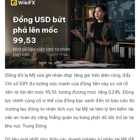
Đồng đô la Mỹ vừa ghi nhận nhịp tăng giá trên diện rộng, đẩy
Chỉ số DXY đo lường sức mạnh của đồng tiền này so với rổ
tiền tệ lớn lên mức 99,53, tương đương mức tăng 0,24%. Động
lực chính củng cố vị thế của đồng bạc xanh đến từ báo cáo thị
trường lao động tư nhân tích cực tại Mỹ và tâm lý tìm kiếm tài
sản an toàn do căng thẳng quân sự bùng phát dữ dội trở lại tại
khu vực Trung Đông.
Dữ liệu mới nhất cho thấy các doanh nghiệp tư nhân tại Mỹ đã