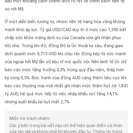
dấu một khoảng cách chênh lệch rõ rệt về chính sách tiền tệ
so với Mỹ.
Ở một diễn biến tương tự, nhóm tiền tệ hàng hóa cũng không
tránh khỏi áp lực. Tỷ giá USD/CAD duy trì ở mức cao 1,390 bất
chấp sức khỏe mảng dịch vụ của Canada vừa ghi nhận phục
hồi nhẹ. Trong khi đó, đồng Đô la Úc thoái lui sâu, đang giao
dịch quanh mức 0,713 USD khi chịu tác động kép từ sức mạnh
của ngoại hối Mỹ lẫn số liệu vĩ mô quốc nội. Nền kinh tế Úc chỉ
báo cáo mức tăng trưởng 0,3% trong quý đầu năm, thấp hơn
kỳ vọng 0,5%. Bức tranh của đồng AUD càng thêm tiêu cực khi
báo cáo thương mại mới nhất ghi nhận mức thâm hụt tới 1,841
tỷ AUD, hệ quả trực tiếp từ việc nhập khẩu vọt tăng 14,1%
nhưng xuất khẩu lại hụt mất 2,7%.
Miễn trừ trách nhiệm:
Các ý kiến ​​trong bài viết này chỉ thể hiện quan điểm cá nhân
của tác giả và không phải lời khuyên đầu tư. Thông tin trong