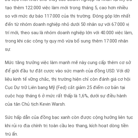
tạo thêm 122.000 việc làm mới trong tháng 5, cao hơn nhiều
so với mức dự báo 117.000 của thị trường. Đóng góp lớn nhất
đến từ nhóm doanh nghiệp nhỏ dưới 50 nhân sự với 67.000 vị
trí mới, theo sau là nhóm doanh nghiệp lớn với 40.000 việc làm,
trong khi các công ty quy mô vừa bổ sung thêm 17.000 nhân
sự.
Mức tăng trưởng việc làm mạnh mẽ này cung cấp thêm cơ sở
để giới đầu tư đặt cược vào sức mạnh của đồng USD. Với dữ
liệu kinh tế vững chắc, thị trường hiện chỉ còn đánh giá cơ hội
Cục Dự trữ Liên bang Mỹ (Fed) cắt giảm 25 điểm cơ bản tại
cuộc họp tháng 6 ở mức rất thấp là 1,6%, dưới sự điều hành
của tân Chủ tịch Kevin Warsh.
Sức hấp dẫn của đồng bạc xanh còn được cộng hưởng liên tục
khi rủi ro địa chính trị toàn cầu leo thang, kích hoạt dòng tiền
trú ẩn.