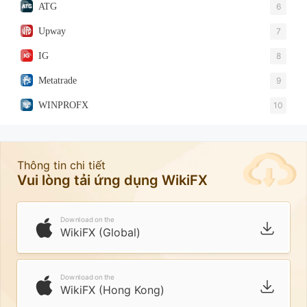
ATG
6
Upway
7
IG
8
Metatrade
9
WINPROFX
10
Thông tin chi tiết
Vui lòng tải ứng dụng WikiFX
Download on the
WikiFX (Global)
Download on the
WikiFX (Hong Kong)