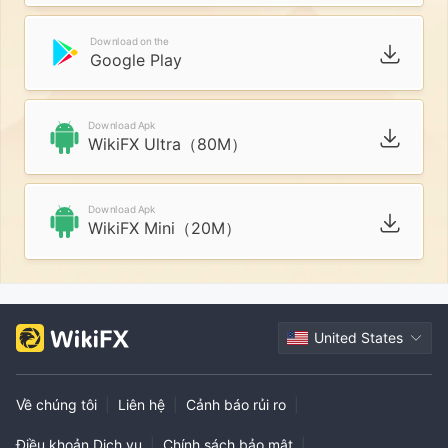
Download on the
Google Play
Download Apk
WikiFX Ultra（80M）
Download Apk
WikiFX Mini（20M）
United States
Về chúng tôi
|
Liên hệ
|
Cảnh báo rủi ro
|
Điều khoản Dịch vụ
|
Chính sách bảo mật
|