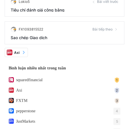
Lokio5
Bài viết trước
Tiêu chí đánh giá công bằng
FX1093815522
Bài tiếp theo
Sao chép Giao dịch
Axi
Bình luận nhiều nhất trong tuần
squaredfinancial
Axi
FXTM
pepperstone
4
JustMarkets
5