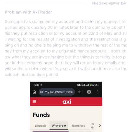
Nội dung nguyên bản
Problem with AxiTrader
Someone has scammed my account and stolen my money. I re
ported approximately 20 minutes later to the company about t
his they put restriction onto my account on 22nd of May and sti
ll waiting for the results of investigation and the restrictions is g
oing on and no one is helping me to withdraw the rest of the mo
ney from my account to my original binance account. I don't kn
ow what they are investigating but the thing is security is too p
oor in this company hope that they will return to my emails and
will so the problem when they solve it I will share it here also the
solution and the time period