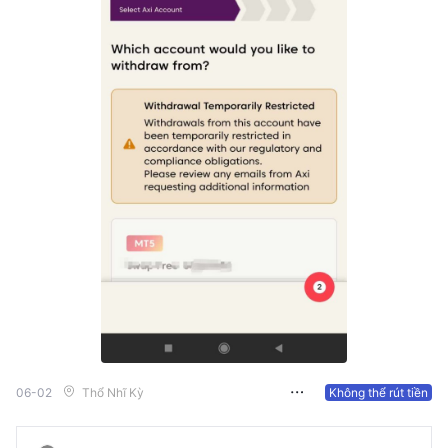
06-02
Thổ Nhĩ Kỳ
Không thể rút tiền