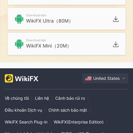
Download Apk
WikiFX Ultra（80M）
Download Apk
WikiFX Mini（20M）
United States
Về chúng tôi
|
Liên hệ
|
Cảnh báo rủi ro
|
Điều khoản Dịch vụ
|
Chính sách bảo mật
|
WikiFX Search Plug-in
|
WikiFX(Enterprise Edition)
|