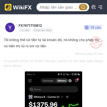
FX7471710812
Tố cáo
1-2 năm
Chưa xác nhận
Tôi không thể rút tiền từ tài khoản đó, nó không cho phép tôi,
nó hiển thị rủi ro khi rút tiền
Nội dung nguyên bản
no puedo retirar mi dinero de esa cuenta no me deja sale riesgo
para retirar