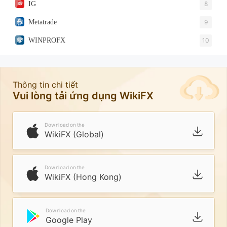
IG
8
Metatrade
9
WINPROFX
10
Thông tin chi tiết
Vui lòng tải ứng dụng WikiFX
Download on the
WikiFX (Global)
Download on the
WikiFX (Hong Kong)
Download on the
Google Play