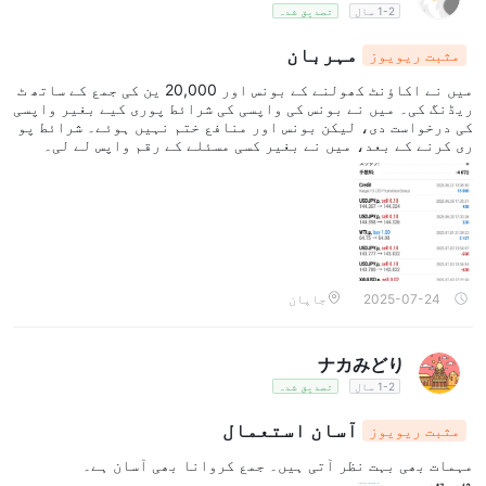
1-2 سال
تصدیق شدہ
مہربان
مثبت ریویوز
میں نے اکاؤنٹ کھولنے کے بونس اور 20,000 ین کی جمع کے ساتھ ٹ
ریڈنگ کی۔ میں نے بونس کی واپسی کی شرائط پوری کیے بغیر واپسی
کی درخواست دی، لیکن بونس اور منافع ختم نہیں ہوئے۔ شرائط پو
ری کرنے کے بعد، میں نے بغیر کسی مسئلے کے رقم واپس لے لی۔
2025-07-24
جاپان
ナカみどり
1-2 سال
تصدیق شدہ
آسان استعمال
مثبت ریویوز
مہمات بھی بہت نظر آتی ہیں۔ جمع کروانا بھی آسان ہے۔