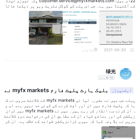
22ای میل: customer.service@myfxmarkets.com پتہ نیوزی لینڈ
کے آکلینڈ میں ہے۔ جب اس پتے کو گوگل سٹریٹ ویو پر دیکھا جاتا
ہے تو وہ تصویر 1 میں دکھائے گئے رہائشی علاقے کی طرح لگتا ہے،
اور یہ تصور کرنا مشکل ہے کہ کوئی FX بروکر اس پتے پر واقعی م
وجود ہو۔ مزید تحقیق سے، نیوزی لینڈ میں مالیاتی سروس فراہم
کنندہ کے طور پر اس کی رجسٹریشن کی جانچ پڑتال کرنے پر، نیوزی
لینڈ کے Financial Service Providers Register (FSPR) کی ویب سائٹ
پر یہ بات سامنے آئی کہ مالیاتی ادارے کی رجسٹریشن کو Deregis
tered (منسوخ) کر دیا گیا ہے۔ رجسٹریشن کی منسوخی 9 مئی 2015 ک
و ہوئی تھی۔ تصویر 2 اس سے آگے، کارپوریٹ رجسٹریشن کی جانچ پڑ
2021-06-30
جاپان
تال کرنے پر، یہ بھی Removed (رجسٹریشن منسوخ) کے طور پر درج
ہے۔ کارپوریٹ رجسٹریشن کی منسوخی مالیاتی ادارے کی رجسٹریشن
کی منسوخی کے دو سال سے زیادہ بعد، 20 جون 2017 کو ہوئی تھی۔
تصویر 3 رجسٹریشن منسوخ ہونے کی وجہ درج نہیں ہے، لیکن ایسا
绿光
ادارہ جس کی رجسٹریشن منسوخ کر دی گئی ہو، قابل اعتماد نہیں س
6-10 سال
مجھا جا سکتا۔
بلیک ہارٹ پلیٹ فارم myfx markets نے
ایکسپوژر
بے قاعدہ طریقے سے ٹرانزیکشن بلاک کر دیا
پہلے جب میں نے مشورہ لیا تو myfx markets کے کلائنٹ سروس نے ک
ہا کہ پلیٹ فارم میں ان اور آؤٹ کرنے کی کوئی حد نہیں ہے، اب و
ہ ان کرنے سے انکار کر رہے ہیں۔ میں نے myfx markets میں ٹران
زیکشن کی اور منافع کیا، ان کے مطابق ان کی درخواست دی، کلائنٹ
سروس نے بلا وجہ کہا کہ میری ٹرانزیکشن قواعد کے خلاف ہے۔ ان کر
نے کی اجازت نہیں ہے۔ میرے تمام آرڈرز ہاتھ سے تھے اور کم از ک
م چند منٹ تک جاری رہے، مجھے سمجھ نہیں آتی کہ یہ قواعد کے خلاف
کیسے ہے، کیا منافع ہونے پر ان کی اجازت نہیں ہے؟ آج دوپہر می