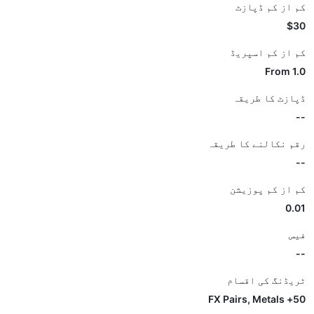
کم از کم ڈپازٹ
$30
کم از کم اسپریڈ
From 1.0
ڈپازٹ کا طریقہ
--
رقم نکالنے کا طریقہ
--
کم از کم پوزیشن
0.01
فیس
--
ٹریڈنگ کی اقسام
50+ FX Pairs, Metals