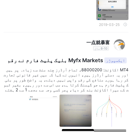
ں اپنے اکاؤنٹ میں لاگ ان نہیں ہو سکا، بیک اینڈ بھی غیر فعال ہ
ے۔ امید ہے کہ سب بلیک پلیٹ فارم سے دور رہیں اور دھوکے میں نہ
آئیں۔ امید ہے کہ فاریکس آئی بھی میری محنت کی رقم واپس کرنے
میں مدد کرے گی۔
2019-03-25
一点就暴富
6-10 سال
Myfx Markets بلیک پلیٹ فارم نے رقم
ایکسپوژر
کی واپسی پر براہ راست اکاؤنٹ بند کر دیا
MT4 اکاؤنٹ: 88000200، تمام آرڈرز چند منٹ سے زیادہ پر ہیں
اور یہ دستی آرڈرز ہیں، انہوں نے کہا کہ میں غیر قانونی تجارت
کر رہا ہوں، منافع کی رقم واپس نہیں دیتے، یہ واضح طور پر بلی
ک پلیٹ فارم ہے جو گیمنگ کرتا ہے، سب اس سے دور رہیں، بغیر ثبو
ت کے میرا اکاؤنٹ بند کر دیا، پھر کسی وجہ سے مجھے 1 سے 2 ہفتے
انتظار کرنے کو کہتے ہیں۔ پلیٹ فارم کو جاننے کے شروع میں کلائ
نٹ مینیجر نے کہا کہ Myfx Markets میں تجارت پر کوئی پابندی ن
ہیں ہے اور رقم واپس ہو سکتی ہے، میں نے 3000 امریکی ڈالر جمع
کیا اور 5000 امریکی ڈالر سے زیادہ منافع کیا، ہفتے کے دن 6
میں رقم کی واپسی کی درخواست دی، پیر کے دن صبح کلائنٹ مینیجر
سے پوچھا، انہوں نے کہا رقم کی جانچ پڑتال ہو رہی ہے اور وصول
ہونے کے انتظار میں ہے، لیکن دوپہر میں MT4 اور بیک اینڈ پر
لاگ ان کرنے کی کوشش کرتے ہوئے اکاؤنٹ بند ہو گئے اور لاگ ان نہی