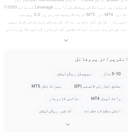
کرپٹوز پر ٹریڈنگ کی پیشکش کرتا ہے، Leverage کے ساتھ 1:1000
تک اور MT4 اور MT5 ٹریڈنگ پلیٹ فارمز پر 0.0 پپس سے
اسپریڈز۔ قابلِ ذکر بات یہ ہے کہ کم سے کم ڈپازٹ کی شرط نہیں
ہے، جس کی وجہ سے یہ تمام سطحوں کے ٹریڈرز کے لیے قابلِ رسائی
ہے۔
فوائد اور نقصانات
MYFX Markets قانونی ہے؟
ہاں۔ MYFX Markets سیچیلز مالیاتی خدمات اتھارٹی (FSA) کے
انٹرپرائز پروفائل
زیرِ انتظام ہے، جو سیچیلز میں آف شور ریگولیٹری اسٹیٹس کے
تحت ایک ریٹیل فوریکس لائسنس (نمبر SD202) کے ساتھ کام کرتا
5-10 سال
سیچیلز ریگولیشن
ہے۔
مشتق تجارتی لائسنس (EP)
مین ٹائٹل MT5
MYFX Markets پر میں کیا تجارت کر سکتا ہوں؟
وائٹ لیبل MT4
عالمی کاروبار
MYFX Markets فوریکس، انڈیکس CFDs، اشیاء، اور کرپٹوز پر
تجارت کی پیشکش کرتا ہے۔
اعلیٰ سطح کے خطرات
آف شور ریگولیشن
اکاؤنٹ کی قسم
MYFX Markets Standard Account، Pro Account اور مائیکرو