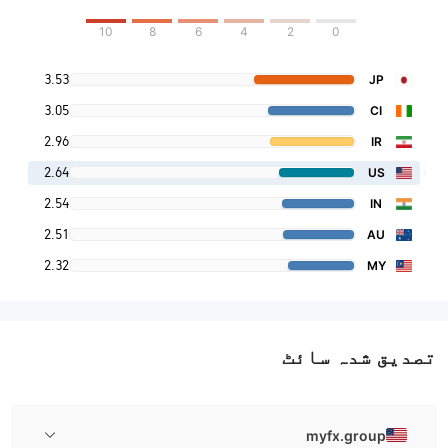
10
8
6
4
2
0
3.53
JP
3.05
CI
2.96
IR
2.64
US
2.54
IN
2.51
AU
2.32
MY
تصدیق شدہ سائٹ
myfx.group