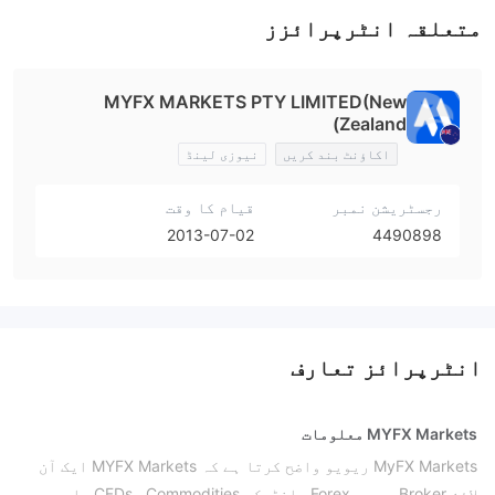
متعلقہ انٹرپرائزز
MYFX MARKETS PTY LIMITED(New
Zealand)
اکاؤنٹ بند کریں
نیوزی لینڈ
رجسٹریشن نمبر
قیام کا وقت
2013-07-02
4490898
انٹرپرائز تعارف
MYFX Markets معلومات
MyFX Markets ریویو
واضح کرتا ہے کہ MYFX Markets ایک آن
لائن Broker ہے جو Forex، انڈیکس CFDs، Commodities، اور