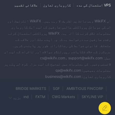
VPS استعمال کی مدد
|
کاروباری تعاون
|
علاقائی تقسیم
آپ WikiFX ویب سائٹ پر تشریف لا رہے ہیں۔ WikiFX انٹرنیٹ اور
اس کی موبائل پروڈکٹس عالمی صارفین کے لیے ایک کاروباری
معلومات تلاش کرنے کا آلہ ہے۔ WikiFX پروڈکٹس استعمال کرتے
وقت، صارفین سے درخواست ہے کہ وہ اپنے ملک اور علاقے کے
متعلقہ قانونی ضوابط کی رضاکارانہ طور پر پابندی کریں۔
بروکرز کے خلاف شکایات، رپورٹنگ، سوالات اور تاثرات کے لیے ای
میل: cs@wikifx.com، support@wikifx.com
لائسنس وغیرہ کی معلومات میں تصحیح کے لیے براہ کرم اس پتے پر
معلومات بھیجیں: qa@wikifx.com
کاروباری تعاون: business@wikifx.com
BRIDGE MARKETS
SGF
AMBITIOUS FINCORP
CapitalXtend
FXTM
CWG Markets
SKYLINE VIP
مزید
SuperForex
Tradevio
XMR Markets
Plus500
FirewoodFX
Goldmar
SOUQ CAPITAL