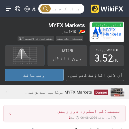
0
1
0
2
MYFX Markets
آف شور ریگولیشن
1
3
0
5-10 سال
سیچیلز ریگولیشن
مشتق تجارتی لائسنس (EP)
2
4
1
مین ٹائٹل MT5
عالمی کاروبار
WIKIFX ریٹنگ
MT4/5
اعلیٰ سطح کے خطرات
آف شور ریگولیشن
3
.
5
2
مین ٹائٹل
/10
4
6
3
آن لائن اکاؤنٹ کھولیں۔
ویب سائٹ
5
7
4
6
8
5
MYFX Markets برطانیہ تصدیق شدہ: جسمانی موجودگی نہیں ملی
Danger
7
9
6
تنبیہ: کم اسکور، دور رہیں
8
7
آخری جانچ 2026-08-06
رسک
3
9
8