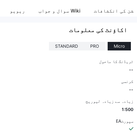
MYFX Markets
شن کی انکشافات
Wiki سوال و جواب
ریویو
انٹرپرائز ملازم
--
اکاؤنٹ کی معلومات
STANDARD
PRO
Micro
ٹریڈنگ کا ماحول
--
کرنسی
--
زیادہ سے زیادہ لیوریج
1:500
سپورٹEA