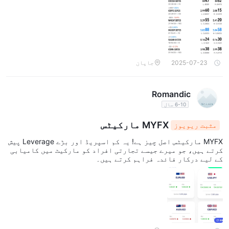
2025-07-23
جاپان
Romandic
6-10 سال
MYFX مارکیٹس
مثبت ریویوز
MYFX مارکیٹس اصل چیز ہے! یہ کم اسپریڈ اور بڑے Leverage پیش
کرتے ہیں، جو میرے جیسے تجارتی افراد کو مارکیٹ میں کامیابی
کے لیے درکار فائدہ فراہم کرتے ہیں۔