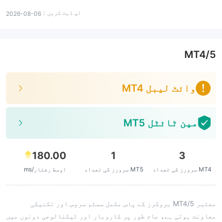
اپ ڈیٹ کریں：
2026-08-06
MT4/5
وائٹ لیبل MT4
مین ٹائٹل MT5
180.00
1
3
MT4 سرورز کی تعداد
MT5 سرورز کی تعداد
اوسط رفتار/ms
معتبر MT4/5 بروکرز کے پاس مکمل سسٹم سروس اور تکنیکی
معاونت ہوتی ہے، عام طور پر کاروبار اور ٹیکنالوجی دونوں میں