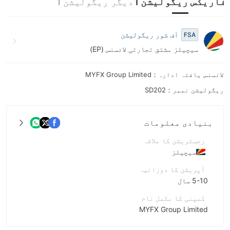
فاریکس ریگولیشن 1
دیگر ریگولیشن 1
9
آف شور ریگولیشن
FSA
سیچیلز مشتق تجارتی لائسنس (EP)
لائسنس یافتہ ادارہ：MYFX Group Limited
ریگولیشن نمبر：SD202
بنیادی معلومات
رجسٹریشن کا علاقہ
سیچیلز
آپریشن کا دورانیہ
5-10 سال
کمپنی کا مکمل نام
MYFX Group Limited
مختصر نام