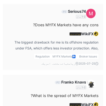
Serious74
1-2 سال
Does MYFX Markets have any cons?
WikiFX
جواب دیں
The biggest drawback for me is its offshore regulation
under FSA, which offers less investor protection. Also,
there are regional restrictions like Japan. In my myfx
Regulation
MYFX Markets
Broker Issues
markets review, I make it clear that this regulatory setup is
2025-07-25
ریاستہائے متحدہ امریکہ
the main risk.
Franko Knavs
1-2 سال
What is the spread of MYFX Markets?
WikiFX
جواب دیں