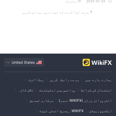
2024-07-24
میکسیکو
مزید لوڈ کرنے کے لیے اوپر سوائپ کریں
United States
ہمارے بارے میں
|
ہم سے رابطہ کریں
|
رسک الرٹ
|
استعمال کی شرائط
|
پرائیویسی اسٹیٹمنٹ
|
تلاش کال۔
|
انٹرپرائز ورژن (WIKIFX نمبر)
|
سرکاری تصدیق
|
ایکسپوزیوشن
|
WIKIFX ریسرچ انسٹی ٹیوٹ
|