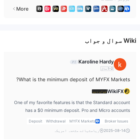
More
Wiki سوال و جواب
Karoline Hardy
1-2 سال
What is the minimum deposit of MYFX Markets?
WikiFX
جواب دیں
One of my favorite features is that the Standard account
has a $0 minimum deposit. Pro and Micro accounts
require $30. In my myfx markets review, I consider this
Deposit
Withdrawal
MYFX Markets
Broker Issues
flexibility a big advantage for testing the waters.
2025-08-14
ریاستہائے متحدہ امریکہ