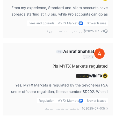
From my experience, Standard and Micro accounts have
spreads starting at 1.0 pip, while Pro accounts can go as
low as 0.0. This is very competitive in my myfx markets
Fees and Spreads
MYFX Markets
Broker Issues
review, especially for EA or high-frequency strategies.
2025-07-21
ریاستہائے متحدہ امریکہ
Ashraf Shahhat
1-2 سال
Is MYFX Markets regulated?
WikiFX
جواب دیں
Yes, MYFX Markets is regulated by the Seychelles FSA
under offshore regulation, license number SD202. When I
did my myfx markets review, the first thing I did was
Regulation
MYFX Markets
Broker Issues
check the FSA registry to confirm the license exists. That
2025-07-03
ریاستہائے متحدہ امریکہ
said, offshore regulation is not the same as top-tier