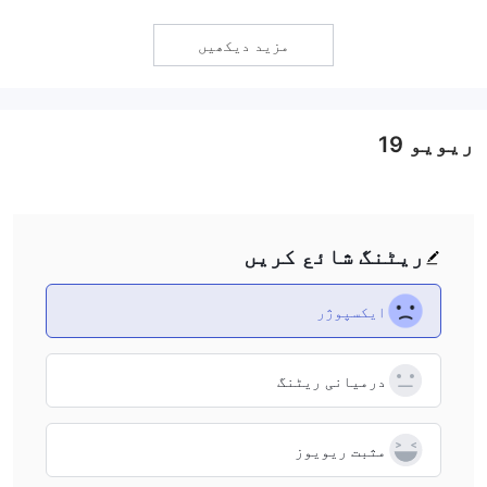
authorities like ASIC or FCA—it generally has looser rules
on fund segregation and investor protection, so I
مزید دیکھیں
personally treat it as higher risk.
ریویو
19
ریٹنگ شائع کریں
ایکسپوژر
درمیانی ریٹنگ
مثبت ریویوز