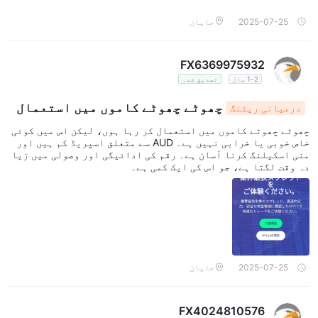
2025-07-25
جاپان
FX6369975932
1-2 سال
تصدیق شدہ
چھوٹے چھوٹے کاموں میں استعمال
درمیانی ریٹنگ
کر رہا ہوں، لیکن اس میں کوئی خاص خوبی یا خرا
چھوٹے چھوٹے کاموں میں استعمال کر رہا ہوں، لیکن اس میں کوئی
بی نہیں ہے۔
خاص خوبی یا خرابی نہیں ہے۔ AUD سے متعلق اسپریڈ کم ہیں اور
منی اسکیلنگ کرنا آسان ہے۔ رقم کی ادائیگی اور وصولی میں زیا
دہ وقت لگتا ہے، جو اس کی ایک کمی ہے۔
2025-07-25
جاپان
FX4024810576