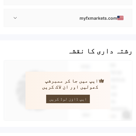
myfxmarkets.com
رشتہ داری کا نقشہ
ایپ میں جا کر ممبرشپ
کھولیں اور ان لاک کریں
MYFX
Markets
ایپ ڈاؤن لوڈ کریں