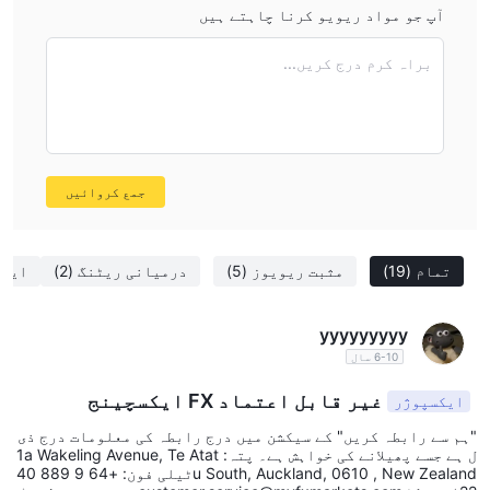
آپ جو مواد ریویو کرنا چاہتے ہیں
براہ کرم درج کریں...
جمع کروائیں
تمام
(19)
مثبت ریویوز
(5)
درمیانی ریٹنگ
(2)
ایک
yyyyyyyyy
6-10 سال
غیر قابل اعتماد FX ایکسچینج
ایکسپوژر
"ہم سے رابطہ کریں" کے سیکشن میں درج رابطہ کی معلومات درج ذی
ل ہے جسے پھیلانے کی خواہش ہے۔ پتہ: 1a Wakeling Avenue, Te Atat
u South, Auckland, 0610 , New Zealandٹیلی فون: +64 9 889 40